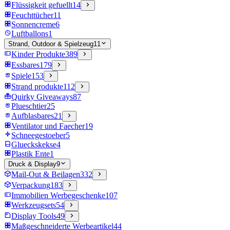
Flüssigkeit gefuellt
14
Feuchttücher
11
Sonnencreme
6
Luftballons
1
Strand, Outdoor & Spielzeug
11
Kinder Produkte
389
Essbares
179
Spiele
153
Strand produkte
112
Quirky Giveaways
87
Plueschtier
25
Aufblasbares
21
Ventilator und Faecher
19
Schneegestoeber
5
Glueckskekse
4
Plastik Ente
1
Druck & Display
9
Mail-Out & Beilagen
332
Verpackung
183
Immobilien Werbegeschenke
107
Werkzeugsets
54
Display Tools
49
Maßgeschneiderte Werbeartikel
44