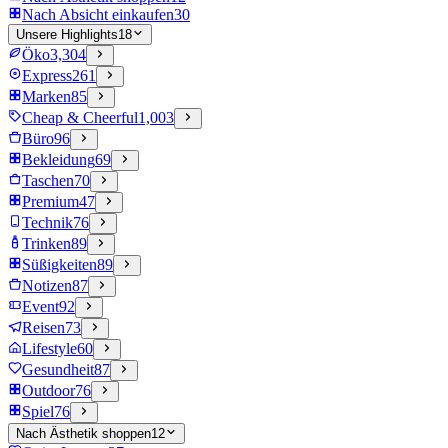
Nach Absicht einkaufen
30
Unsere Highlights
18
Öko
3,304
Express
261
Marken
85
Cheap & Cheerful
1,003
Büro
96
Bekleidung
69
Taschen
70
Premium
47
Technik
76
Trinken
89
Süßigkeiten
89
Notizen
87
Event
92
Reisen
73
Lifestyle
60
Gesundheit
87
Outdoor
76
Spiel
76
Nach Ästhetik shoppen
12