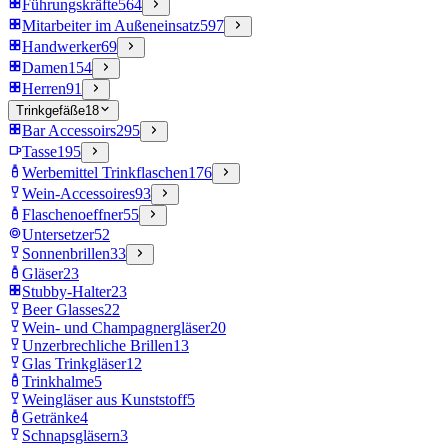
Führungskräfte
564
Mitarbeiter im Außeneinsatz
597
Handwerker
69
Damen
154
Herren
91
Trinkgefäße
18
Bar Accessoirs
295
Tasse
195
Werbemittel Trinkflaschen
176
Wein-Accessoires
93
Flaschenoeffner
55
Untersetzer
52
Sonnenbrillen
33
Gläser
23
Stubby-Halter
23
Beer Glasses
22
Wein- und Champagnergläser
20
Unzerbrechliche Brillen
13
Glas Trinkgläser
12
Trinkhalme
5
Weingläser aus Kunststoff
5
Getränke
4
Schnapsgläsern
3