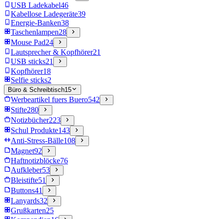
USB Ladekabel
46
Kabellose Ladegeräte
39
Energie-Banken
38
Taschenlampen
28
Mouse Pad
24
Lautsprecher & Kopfhörer
21
USB sticks
21
Kopfhörer
18
Selfie sticks
2
Büro & Schreibtisch
15
Werbeartikel fuers Buero
542
Stifte
280
Notizbücher
223
Schul Produkte
143
Anti-Stress-Bälle
108
Magnet
92
Haftnotizblöcke
76
Aufkleber
53
Bleistifte
51
Buttons
41
Lanyards
32
Grußkarten
25