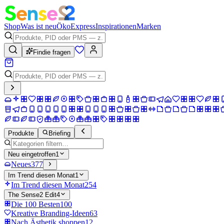
Shop
Was ist neu
Öko
Express
Inspirationen
Marken
Findie fragen
Produkte
Briefing
Neu eingetroffen
1
Neues
377
Im Trend diesen Monat
1
Im Trend diesen Monat
254
The Sense2 Edit
4
Die 100 Besten
100
Kreative Branding-Ideen
63
Nach Ästhetik shoppen
12