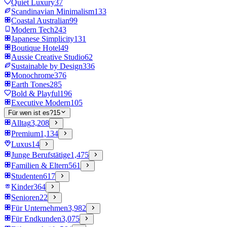
Quiet Luxury
37
Scandinavian Minimalism
133
Coastal Australian
99
Modern Tech
243
Japanese Simplicity
131
Boutique Hotel
49
Aussie Creative Studio
62
Sustainable by Design
336
Monochrome
376
Earth Tones
285
Bold & Playful
196
Executive Modern
105
Für wen ist es?
15
Alltag
3,208
Premium
1,134
Luxus
14
Junge Berufstätige
1,475
Familien & Eltern
561
Studenten
617
Kinder
364
Senioren
22
Für Unternehmen
3,982
Für Endkunden
3,075