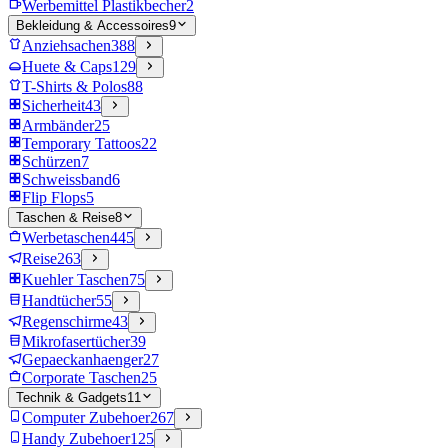
Werbemittel Plastikbecher
2
Bekleidung & Accessoires
9
Anziehsachen
388
Huete & Caps
129
T-Shirts & Polos
88
Sicherheit
43
Armbänder
25
Temporary Tattoos
22
Schürzen
7
Schweissband
6
Flip Flops
5
Taschen & Reise
8
Werbetaschen
445
Reise
263
Kuehler Taschen
75
Handtücher
55
Regenschirme
43
Mikrofasertücher
39
Gepaeckanhaenger
27
Corporate Taschen
25
Technik & Gadgets
11
Computer Zubehoer
267
Handy Zubehoer
125