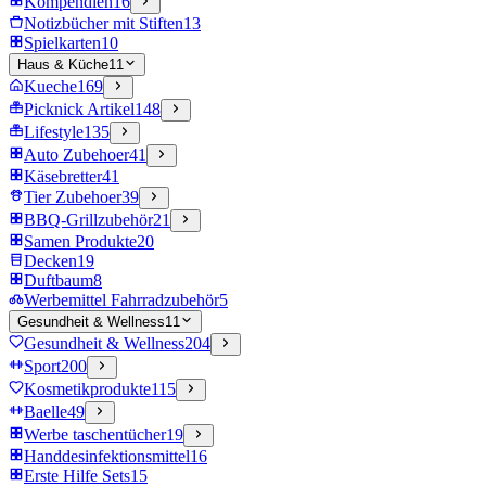
Kompendien
16
Notizbücher mit Stiften
13
Spielkarten
10
Haus & Küche
11
Kueche
169
Picknick Artikel
148
Lifestyle
135
Auto Zubehoer
41
Käsebretter
41
Tier Zubehoer
39
BBQ-Grillzubehör
21
Samen Produkte
20
Decken
19
Duftbaum
8
Werbemittel Fahrradzubehör
5
Gesundheit & Wellness
11
Gesundheit & Wellness
204
Sport
200
Kosmetikprodukte
115
Baelle
49
Werbe taschentücher
19
Handdesinfektionsmittel
16
Erste Hilfe Sets
15