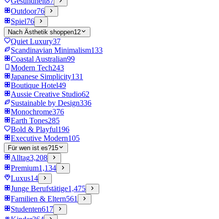
Gesundheit
87
Outdoor
76
Spiel
76
Nach Ästhetik shoppen
12
Quiet Luxury
37
Scandinavian Minimalism
133
Coastal Australian
99
Modern Tech
243
Japanese Simplicity
131
Boutique Hotel
49
Aussie Creative Studio
62
Sustainable by Design
336
Monochrome
376
Earth Tones
285
Bold & Playful
196
Executive Modern
105
Für wen ist es?
15
Alltag
3,208
Premium
1,134
Luxus
14
Junge Berufstätige
1,475
Familien & Eltern
561
Studenten
617