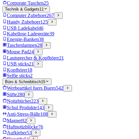
Corporate Taschen
25
Technik & Gadgets
11
Computer Zubehoer
267
Handy Zubehoer
125
USB Ladekabel
46
Kabellose Ladegeräte
39
Energie-Banken
38
Taschenlampen
28
Mouse Pad
24
Lautsprecher & Kopfhörer
21
USB sticks
21
Kopfhörer
18
Selfie sticks
2
Büro & Schreibtisch
15
Werbeartikel fuers Buero
542
Stifte
280
Notizbücher
223
Schul Produkte
143
Anti-Stress-Bälle
108
Magnet
92
Haftnotizblöcke
76
Aufkleber
53