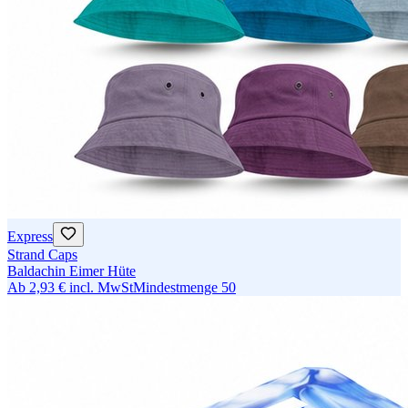
Express
Strand Caps
Baldachin Eimer Hüte
Ab
2,93 €
incl. MwSt
Mindestmenge
50