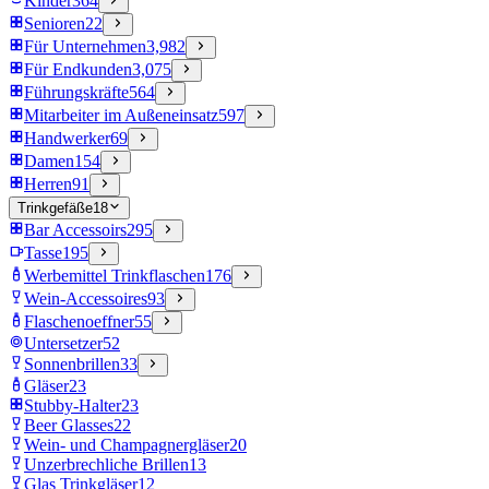
Kinder
364
Senioren
22
Für Unternehmen
3,982
Für Endkunden
3,075
Führungskräfte
564
Mitarbeiter im Außeneinsatz
597
Handwerker
69
Damen
154
Herren
91
Trinkgefäße
18
Bar Accessoirs
295
Tasse
195
Werbemittel Trinkflaschen
176
Wein-Accessoires
93
Flaschenoeffner
55
Untersetzer
52
Sonnenbrillen
33
Gläser
23
Stubby-Halter
23
Beer Glasses
22
Wein- und Champagnergläser
20
Unzerbrechliche Brillen
13
Glas Trinkgläser
12