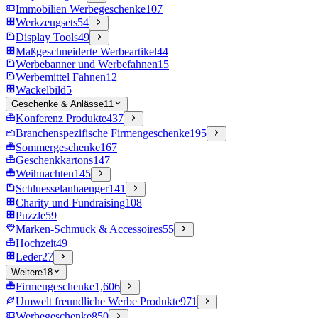
Immobilien Werbegeschenke
107
Werkzeugsets
54
Display Tools
49
Maßgeschneiderte Werbeartikel
44
Werbebanner und Werbefahnen
15
Werbemittel Fahnen
12
Wackelbild
5
Geschenke & Anlässe
11
Konferenz Produkte
437
Branchenspezifische Firmengeschenke
195
Sommergeschenke
167
Geschenkkartons
147
Weihnachten
145
Schluesselanhaenger
141
Charity und Fundraising
108
Puzzle
59
Marken-Schmuck & Accessoires
55
Hochzeit
49
Leder
27
Weitere
18
Firmengeschenke
1,606
Umwelt freundliche Werbe Produkte
971
Werbegeschenke
850