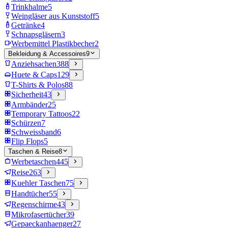
Trinkhalme
5
Weingläser aus Kunststoff
5
Getränke
4
Schnapsgläsern
3
Werbemittel Plastikbecher
2
Bekleidung & Accessoires
9
Anziehsachen
388
Huete & Caps
129
T-Shirts & Polos
88
Sicherheit
43
Armbänder
25
Temporary Tattoos
22
Schürzen
7
Schweissband
6
Flip Flops
5
Taschen & Reise
8
Werbetaschen
445
Reise
263
Kuehler Taschen
75
Handtücher
55
Regenschirme
43
Mikrofasertücher
39
Gepaeckanhaenger
27