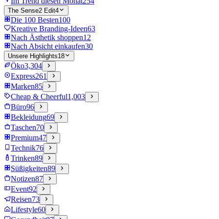
Im Trend diesen Monat
254
The Sense2 Edit
4
Die 100 Besten
100
Kreative Branding-Ideen
63
Nach Ästhetik shoppen
12
Nach Absicht einkaufen
30
Unsere Highlights
18
Öko
3,304
Express
261
Marken
85
Cheap & Cheerful
1,003
Büro
96
Bekleidung
69
Taschen
70
Premium
47
Technik
76
Trinken
89
Süßigkeiten
89
Notizen
87
Event
92
Reisen
73
Lifestyle
60