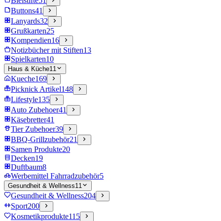
Bleistifte
51
Buttons
41
Lanyards
32
Grußkarten
25
Kompendien
16
Notizbücher mit Stiften
13
Spielkarten
10
Haus & Küche
11
Kueche
169
Picknick Artikel
148
Lifestyle
135
Auto Zubehoer
41
Käsebretter
41
Tier Zubehoer
39
BBQ-Grillzubehör
21
Samen Produkte
20
Decken
19
Duftbaum
8
Werbemittel Fahrradzubehör
5
Gesundheit & Wellness
11
Gesundheit & Wellness
204
Sport
200
Kosmetikprodukte
115