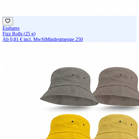
Essbares
Fizz Rolls (25 g)
Ab
0,81 €
incl. MwSt
Mindestmenge
250