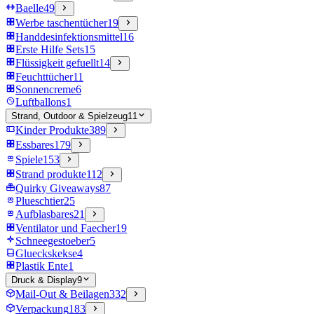
Baelle
49
Werbe taschentücher
19
Handdesinfektionsmittel
16
Erste Hilfe Sets
15
Flüssigkeit gefuellt
14
Feuchttücher
11
Sonnencreme
6
Luftballons
1
Strand, Outdoor & Spielzeug
11
Kinder Produkte
389
Essbares
179
Spiele
153
Strand produkte
112
Quirky Giveaways
87
Plueschtier
25
Aufblasbares
21
Ventilator und Faecher
19
Schneegestoeber
5
Glueckskekse
4
Plastik Ente
1
Druck & Display
9
Mail-Out & Beilagen
332
Verpackung
183