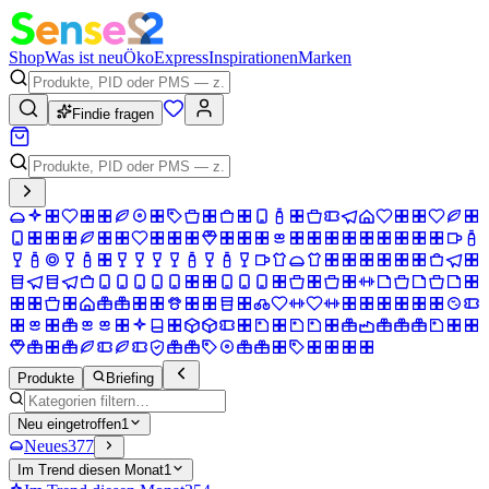
Shop
Was ist neu
Öko
Express
Inspirationen
Marken
Findie fragen
Produkte
Briefing
Neu eingetroffen
1
Neues
377
Im Trend diesen Monat
1