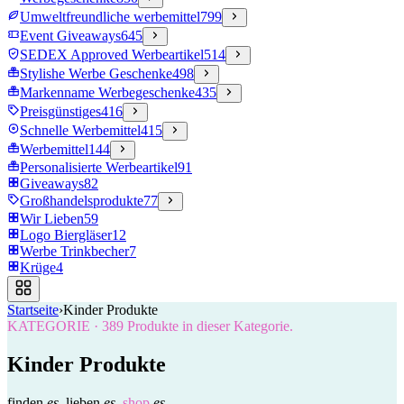
Umweltfreundliche werbemittel
799
Event Giveaways
645
SEDEX Approved Werbeartikel
514
Stylishe Werbe Geschenke
498
Markenname Werbegeschenke
435
Preisgünstiges
416
Schnelle Werbemittel
415
Werbemittel
144
Personalisierte Werbeartikel
91
Giveaways
82
Großhandelsprodukte
77
Wir Lieben
59
Logo Biergläser
12
Werbe Trinkbecher
7
Krüge
4
Startseite
›
Kinder Produkte
KATEGORIE
·
389
Produkte in dieser Kategorie.
Kinder Produkte
finden
es.
lieben
es.
shop
es.