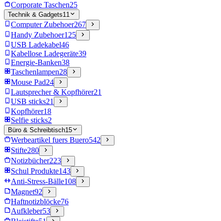
Corporate Taschen
25
Technik & Gadgets
11
Computer Zubehoer
267
Handy Zubehoer
125
USB Ladekabel
46
Kabellose Ladegeräte
39
Energie-Banken
38
Taschenlampen
28
Mouse Pad
24
Lautsprecher & Kopfhörer
21
USB sticks
21
Kopfhörer
18
Selfie sticks
2
Büro & Schreibtisch
15
Werbeartikel fuers Buero
542
Stifte
280
Notizbücher
223
Schul Produkte
143
Anti-Stress-Bälle
108
Magnet
92
Haftnotizblöcke
76
Aufkleber
53