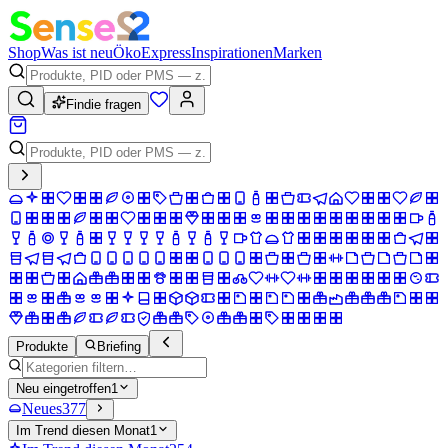
Shop
Was ist neu
Öko
Express
Inspirationen
Marken
Findie fragen
Produkte
Briefing
Neu eingetroffen
1
Neues
377
Im Trend diesen Monat
1