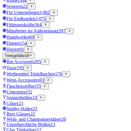
Kinder
364
Senioren
22
Für Unternehmen
3,982
Für Endkunden
3,075
Führungskräfte
564
Mitarbeiter im Außeneinsatz
597
Handwerker
69
Damen
154
Herren
91
Trinkgefäße
18
Bar Accessoirs
295
Tasse
195
Werbemittel Trinkflaschen
176
Wein-Accessoires
93
Flaschenoeffner
55
Untersetzer
52
Sonnenbrillen
33
Gläser
23
Stubby-Halter
23
Beer Glasses
22
Wein- und Champagnergläser
20
Unzerbrechliche Brillen
13
Glas Trinkgläser
12