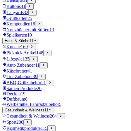
Bleistifte
51
Buttons
41
Lanyards
32
Grußkarten
25
Kompendien
16
Notizbücher mit Stiften
13
Spielkarten
10
Haus & Küche
11
Kueche
169
Picknick Artikel
148
Lifestyle
135
Auto Zubehoer
41
Käsebretter
41
Tier Zubehoer
39
BBQ-Grillzubehör
21
Samen Produkte
20
Decken
19
Duftbaum
8
Werbemittel Fahrradzubehör
5
Gesundheit & Wellness
11
Gesundheit & Wellness
204
Sport
200
Kosmetikprodukte
115