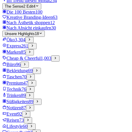
Im Trend diesen Monat
254
The Sense2 Edit
4
Die 100 Besten
100
Kreative Branding-Ideen
63
Nach Ästhetik shoppen
12
Nach Absicht einkaufen
30
Unsere Highlights
18
Öko
3,304
Express
261
Marken
85
Cheap & Cheerful
1,003
Büro
96
Bekleidung
69
Taschen
70
Premium
47
Technik
76
Trinken
89
Süßigkeiten
89
Notizen
87
Event
92
Reisen
73
Lifestyle
60