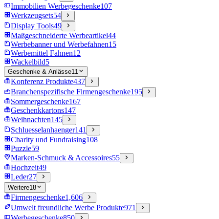
Immobilien Werbegeschenke
107
Werkzeugsets
54
Display Tools
49
Maßgeschneiderte Werbeartikel
44
Werbebanner und Werbefahnen
15
Werbemittel Fahnen
12
Wackelbild
5
Geschenke & Anlässe
11
Konferenz Produkte
437
Branchenspezifische Firmengeschenke
195
Sommergeschenke
167
Geschenkkartons
147
Weihnachten
145
Schluesselanhaenger
141
Charity und Fundraising
108
Puzzle
59
Marken-Schmuck & Accessoires
55
Hochzeit
49
Leder
27
Weitere
18
Firmengeschenke
1,606
Umwelt freundliche Werbe Produkte
971
Werbegeschenke
850