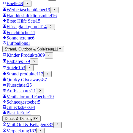
Baelle
49
Werbe taschentücher
19
Handdesinfektionsmittel
16
Erste Hilfe Sets
15
Flüssigkeit gefuellt
14
Feuchttücher
11
Sonnencreme
6
Luftballons
1
Strand, Outdoor & Spielzeug
11
Kinder Produkte
389
Essbares
179
Spiele
153
Strand produkte
112
Quirky Giveaways
87
Plueschtier
25
Aufblasbares
21
Ventilator und Faecher
19
Schneegestoeber
5
Glueckskekse
4
Plastik Ente
1
Druck & Display
9
Mail-Out & Beilagen
332
Verpackung
183