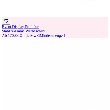
Event Display Produkte
Stahl A-Frame Werbeschild
Ab
170,83 €
incl. MwSt
Mindestmenge
1