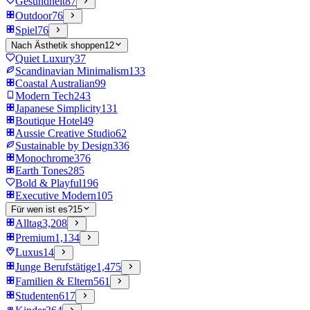
Gesundheit
87
Outdoor
76
Spiel
76
Nach Ästhetik shoppen
12
Quiet Luxury
37
Scandinavian Minimalism
133
Coastal Australian
99
Modern Tech
243
Japanese Simplicity
131
Boutique Hotel
49
Aussie Creative Studio
62
Sustainable by Design
336
Monochrome
376
Earth Tones
285
Bold & Playful
196
Executive Modern
105
Für wen ist es?
15
Alltag
3,208
Premium
1,134
Luxus
14
Junge Berufstätige
1,475
Familien & Eltern
561
Studenten
617