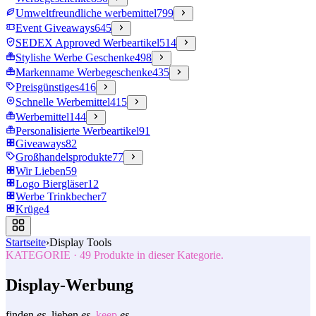
Umweltfreundliche werbemittel
799
Event Giveaways
645
SEDEX Approved Werbeartikel
514
Stylishe Werbe Geschenke
498
Markenname Werbegeschenke
435
Preisgünstiges
416
Schnelle Werbemittel
415
Werbemittel
144
Personalisierte Werbeartikel
91
Giveaways
82
Großhandelsprodukte
77
Wir Lieben
59
Logo Biergläser
12
Werbe Trinkbecher
7
Krüge
4
Startseite
›
Display Tools
KATEGORIE
·
49
Produkte in dieser Kategorie.
Display-Werbung
finden
es.
lieben
es.
keep
es.