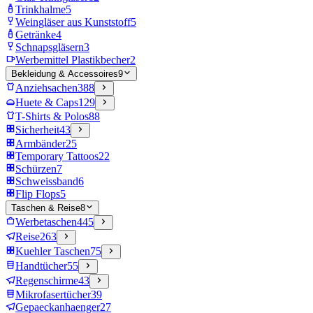
Trinkhalme
5
Weingläser aus Kunststoff
5
Getränke
4
Schnapsgläsern
3
Werbemittel Plastikbecher
2
Bekleidung & Accessoires
9
Anziehsachen
388
Huete & Caps
129
T-Shirts & Polos
88
Sicherheit
43
Armbänder
25
Temporary Tattoos
22
Schürzen
7
Schweissband
6
Flip Flops
5
Taschen & Reise
8
Werbetaschen
445
Reise
263
Kuehler Taschen
75
Handtücher
55
Regenschirme
43
Mikrofasertücher
39
Gepaeckanhaenger
27