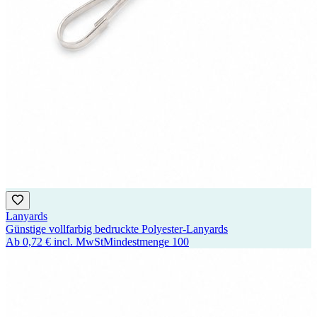
Lanyards
Günstige vollfarbig bedruckte Polyester-Lanyards
Ab
0,72 €
incl. MwSt
Mindestmenge
100