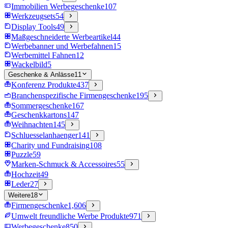
Immobilien Werbegeschenke
107
Werkzeugsets
54
Display Tools
49
Maßgeschneiderte Werbeartikel
44
Werbebanner und Werbefahnen
15
Werbemittel Fahnen
12
Wackelbild
5
Geschenke & Anlässe
11
Konferenz Produkte
437
Branchenspezifische Firmengeschenke
195
Sommergeschenke
167
Geschenkkartons
147
Weihnachten
145
Schluesselanhaenger
141
Charity und Fundraising
108
Puzzle
59
Marken-Schmuck & Accessoires
55
Hochzeit
49
Leder
27
Weitere
18
Firmengeschenke
1,606
Umwelt freundliche Werbe Produkte
971
Werbegeschenke
850