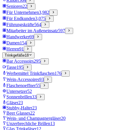
Kinder
364
Senioren
22
Für Unternehmen
3,982
Für Endkunden
3,075
Führungskräfte
564
Mitarbeiter im Außeneinsatz
597
Handwerker
69
Damen
154
Herren
91
Trinkgefäße
18
Bar Accessoirs
295
Tasse
195
Werbemittel Trinkflaschen
176
Wein-Accessoires
93
Flaschenoeffner
55
Untersetzer
52
Sonnenbrillen
33
Gläser
23
Stubby-Halter
23
Beer Glasses
22
Wein- und Champagnergläser
20
Unzerbrechliche Brillen
13
Glas Trinkgläser
12