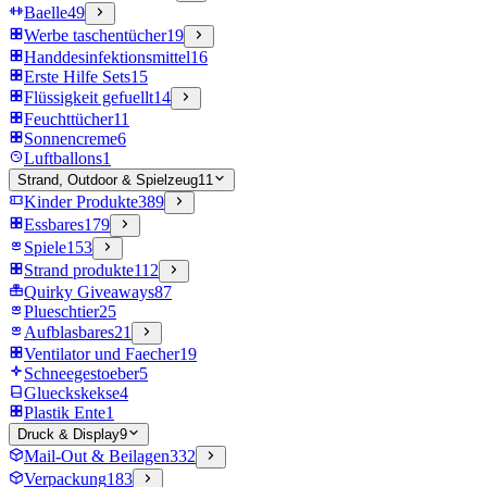
Baelle
49
Werbe taschentücher
19
Handdesinfektionsmittel
16
Erste Hilfe Sets
15
Flüssigkeit gefuellt
14
Feuchttücher
11
Sonnencreme
6
Luftballons
1
Strand, Outdoor & Spielzeug
11
Kinder Produkte
389
Essbares
179
Spiele
153
Strand produkte
112
Quirky Giveaways
87
Plueschtier
25
Aufblasbares
21
Ventilator und Faecher
19
Schneegestoeber
5
Glueckskekse
4
Plastik Ente
1
Druck & Display
9
Mail-Out & Beilagen
332
Verpackung
183