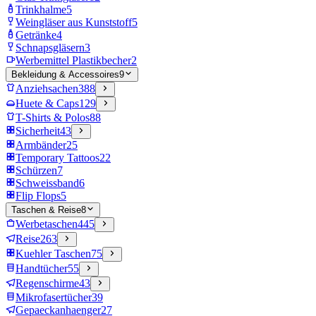
Trinkhalme
5
Weingläser aus Kunststoff
5
Getränke
4
Schnapsgläsern
3
Werbemittel Plastikbecher
2
Bekleidung & Accessoires
9
Anziehsachen
388
Huete & Caps
129
T-Shirts & Polos
88
Sicherheit
43
Armbänder
25
Temporary Tattoos
22
Schürzen
7
Schweissband
6
Flip Flops
5
Taschen & Reise
8
Werbetaschen
445
Reise
263
Kuehler Taschen
75
Handtücher
55
Regenschirme
43
Mikrofasertücher
39
Gepaeckanhaenger
27