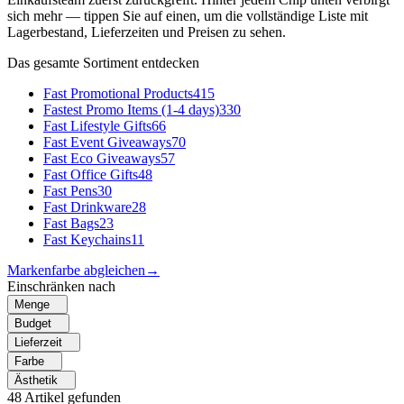
sich mehr — tippen Sie auf einen, um die vollständige Liste mit
Lagerbestand, Lieferzeiten und Preisen zu sehen.
Das gesamte Sortiment entdecken
Fast Promotional Products
415
Fastest Promo Items (1-4 days)
330
Fast Lifestyle Gifts
66
Fast Event Giveaways
70
Fast Eco Giveaways
57
Fast Office Gifts
48
Fast Pens
30
Fast Drinkware
28
Fast Bags
23
Fast Keychains
11
Markenfarbe abgleichen
→
Einschränken nach
Menge
Budget
Lieferzeit
Farbe
Ästhetik
48
Artikel gefunden