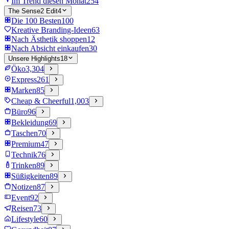
Im Trend diesen Monat
254
The Sense2 Edit
4
Die 100 Besten
100
Kreative Branding-Ideen
63
Nach Ästhetik shoppen
12
Nach Absicht einkaufen
30
Unsere Highlights
18
Öko
3,304
Express
261
Marken
85
Cheap & Cheerful
1,003
Büro
96
Bekleidung
69
Taschen
70
Premium
47
Technik
76
Trinken
89
Süßigkeiten
89
Notizen
87
Event
92
Reisen
73
Lifestyle
60