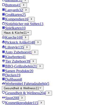
Bleistifte
51
Buttons
41
Lanyards
32
Grußkarten
25
Kompendien
16
Notizbücher mit Stiften
13
Spielkarten
10
Haus & Küche
11
Kueche
169
Picknick Artikel
148
Lifestyle
135
Auto Zubehoer
41
Käsebretter
41
Tier Zubehoer
39
BBQ-Grillzubehör
21
Samen Produkte
20
Decken
19
Duftbaum
8
Werbemittel Fahrradzubehör
5
Gesundheit & Wellness
11
Gesundheit & Wellness
204
Sport
200
Kosmetikprodukte
115