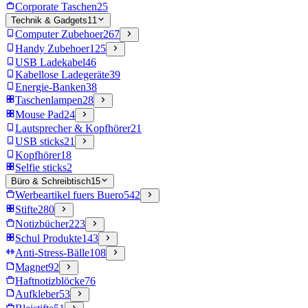
Corporate Taschen
25
Technik & Gadgets
11
Computer Zubehoer
267
Handy Zubehoer
125
USB Ladekabel
46
Kabellose Ladegeräte
39
Energie-Banken
38
Taschenlampen
28
Mouse Pad
24
Lautsprecher & Kopfhörer
21
USB sticks
21
Kopfhörer
18
Selfie sticks
2
Büro & Schreibtisch
15
Werbeartikel fuers Buero
542
Stifte
280
Notizbücher
223
Schul Produkte
143
Anti-Stress-Bälle
108
Magnet
92
Haftnotizblöcke
76
Aufkleber
53