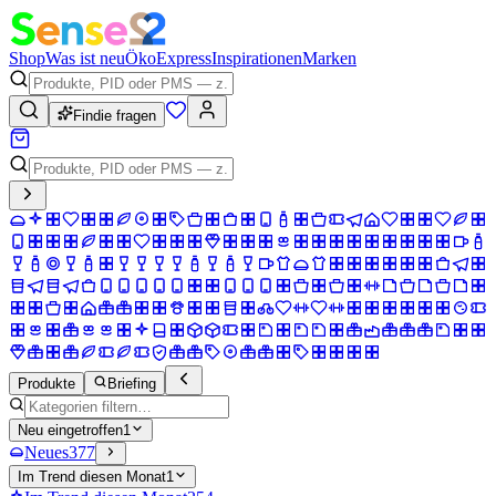
Shop
Was ist neu
Öko
Express
Inspirationen
Marken
Findie fragen
Produkte
Briefing
Neu eingetroffen
1
Neues
377
Im Trend diesen Monat
1