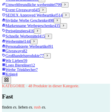
Umweltfreundliche werbemittel
799
Event Giveaways
645
SEDEX Approved Werbeartikel
514
Stylishe Werbe Geschenke
498
Markenname Werbegeschenke
435
Preisgünstiges
416
Schnelle Werbemittel
415
Werbemittel
144
Personalisierte Werbeartikel
91
Giveaways
82
Großhandelsprodukte
77
Wir Lieben
59
Logo Biergläser
12
Werbe Trinkbecher
7
Krüge
4
KATEGORIE
·
48
Produkte in dieser Kategorie.
Fast
finden
es.
lieben
es.
rush
es.