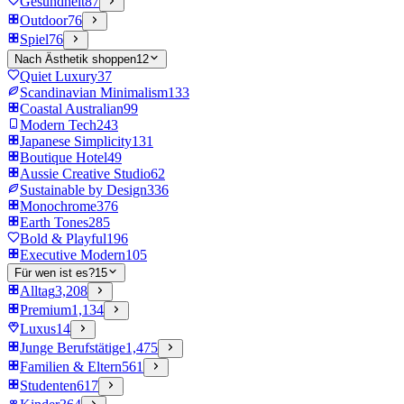
Gesundheit
87
Outdoor
76
Spiel
76
Nach Ästhetik shoppen
12
Quiet Luxury
37
Scandinavian Minimalism
133
Coastal Australian
99
Modern Tech
243
Japanese Simplicity
131
Boutique Hotel
49
Aussie Creative Studio
62
Sustainable by Design
336
Monochrome
376
Earth Tones
285
Bold & Playful
196
Executive Modern
105
Für wen ist es?
15
Alltag
3,208
Premium
1,134
Luxus
14
Junge Berufstätige
1,475
Familien & Eltern
561
Studenten
617