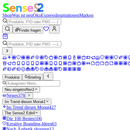
Shop
Was ist neu
Öko
Express
Inspirationen
Marken
Findie fragen
Produkte
Briefing
Neu eingetroffen
1
Neues
376
Im Trend diesen Monat
1
Im Trend diesen Monat
427
The Sense2 Edit
4
Die 100 Besten
100
Kreative Branding-Ideen
63
Nach Ästhetik shoppen
12