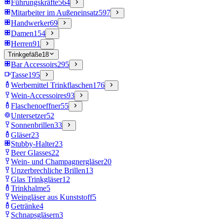
Führungskräfte
564
Mitarbeiter im Außeneinsatz
597
Handwerker
69
Damen
154
Herren
91
Trinkgefäße
18
Bar Accessoirs
295
Tasse
195
Werbemittel Trinkflaschen
176
Wein-Accessoires
93
Flaschenoeffner
55
Untersetzer
52
Sonnenbrillen
33
Gläser
23
Stubby-Halter
23
Beer Glasses
22
Wein- und Champagnergläser
20
Unzerbrechliche Brillen
13
Glas Trinkgläser
12
Trinkhalme
5
Weingläser aus Kunststoff
5
Getränke
4
Schnapsgläsern
3