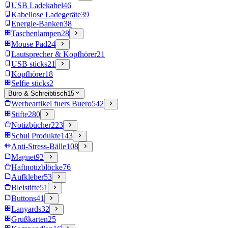
USB Ladekabel
46
Kabellose Ladegeräte
39
Energie-Banken
38
Taschenlampen
28
Mouse Pad
24
Lautsprecher & Kopfhörer
21
USB sticks
21
Kopfhörer
18
Selfie sticks
2
Büro & Schreibtisch
15
Werbeartikel fuers Buero
542
Stifte
280
Notizbücher
223
Schul Produkte
143
Anti-Stress-Bälle
108
Magnet
92
Haftnotizblöcke
76
Aufkleber
53
Bleistifte
51
Buttons
41
Lanyards
32
Grußkarten
25