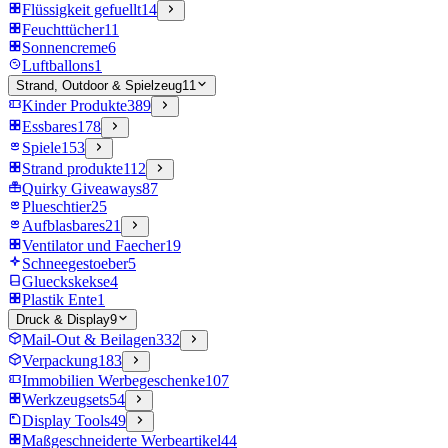
Flüssigkeit gefuellt
14
Feuchttücher
11
Sonnencreme
6
Luftballons
1
Strand, Outdoor & Spielzeug
11
Kinder Produkte
389
Essbares
178
Spiele
153
Strand produkte
112
Quirky Giveaways
87
Plueschtier
25
Aufblasbares
21
Ventilator und Faecher
19
Schneegestoeber
5
Glueckskekse
4
Plastik Ente
1
Druck & Display
9
Mail-Out & Beilagen
332
Verpackung
183
Immobilien Werbegeschenke
107
Werkzeugsets
54
Display Tools
49
Maßgeschneiderte Werbeartikel
44