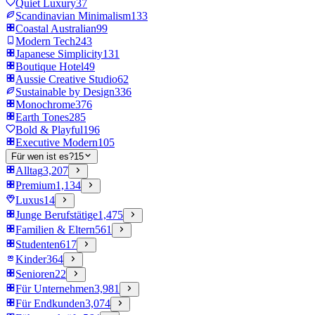
Quiet Luxury
37
Scandinavian Minimalism
133
Coastal Australian
99
Modern Tech
243
Japanese Simplicity
131
Boutique Hotel
49
Aussie Creative Studio
62
Sustainable by Design
336
Monochrome
376
Earth Tones
285
Bold & Playful
196
Executive Modern
105
Für wen ist es?
15
Alltag
3,207
Premium
1,134
Luxus
14
Junge Berufstätige
1,475
Familien & Eltern
561
Studenten
617
Kinder
364
Senioren
22
Für Unternehmen
3,981
Für Endkunden
3,074