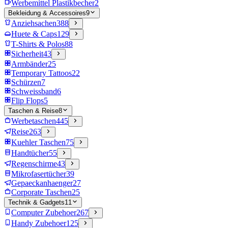
Werbemittel Plastikbecher
2
Bekleidung & Accessoires
9
Anziehsachen
388
Huete & Caps
129
T-Shirts & Polos
88
Sicherheit
43
Armbänder
25
Temporary Tattoos
22
Schürzen
7
Schweissband
6
Flip Flops
5
Taschen & Reise
8
Werbetaschen
445
Reise
263
Kuehler Taschen
75
Handtücher
55
Regenschirme
43
Mikrofasertücher
39
Gepaeckanhaenger
27
Corporate Taschen
25
Technik & Gadgets
11
Computer Zubehoer
267
Handy Zubehoer
125