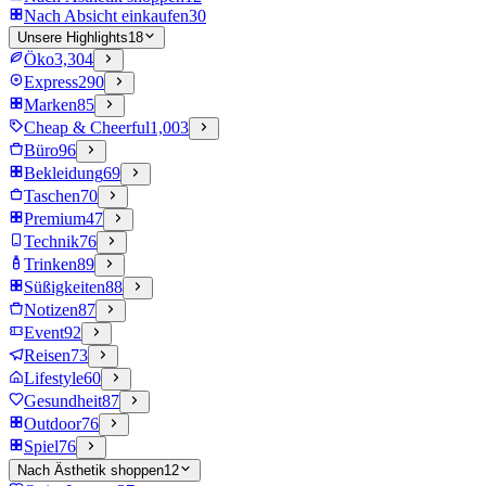
Nach Absicht einkaufen
30
Unsere Highlights
18
Öko
3,304
Express
290
Marken
85
Cheap & Cheerful
1,003
Büro
96
Bekleidung
69
Taschen
70
Premium
47
Technik
76
Trinken
89
Süßigkeiten
88
Notizen
87
Event
92
Reisen
73
Lifestyle
60
Gesundheit
87
Outdoor
76
Spiel
76
Nach Ästhetik shoppen
12