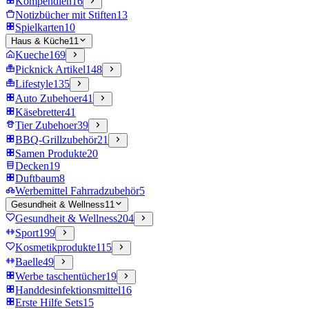
Kompendien
16
Notizbücher mit Stiften
13
Spielkarten
10
Haus & Küche
11
Kueche
169
Picknick Artikel
148
Lifestyle
135
Auto Zubehoer
41
Käsebretter
41
Tier Zubehoer
39
BBQ-Grillzubehör
21
Samen Produkte
20
Decken
19
Duftbaum
8
Werbemittel Fahrradzubehör
5
Gesundheit & Wellness
11
Gesundheit & Wellness
204
Sport
199
Kosmetikprodukte
115
Baelle
49
Werbe taschentücher
19
Handdesinfektionsmittel
16
Erste Hilfe Sets
15