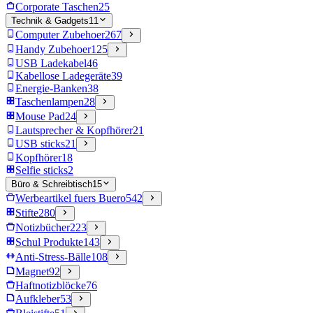
Corporate Taschen
25
Technik & Gadgets
11
Computer Zubehoer
267
Handy Zubehoer
125
USB Ladekabel
46
Kabellose Ladegeräte
39
Energie-Banken
38
Taschenlampen
28
Mouse Pad
24
Lautsprecher & Kopfhörer
21
USB sticks
21
Kopfhörer
18
Selfie sticks
2
Büro & Schreibtisch
15
Werbeartikel fuers Buero
542
Stifte
280
Notizbücher
223
Schul Produkte
143
Anti-Stress-Bälle
108
Magnet
92
Haftnotizblöcke
76
Aufkleber
53