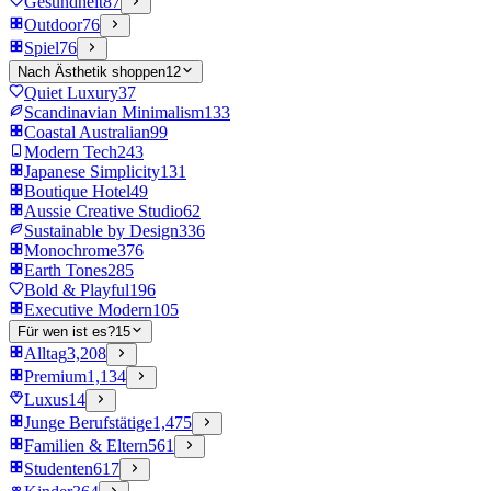
Gesundheit
87
Outdoor
76
Spiel
76
Nach Ästhetik shoppen
12
Quiet Luxury
37
Scandinavian Minimalism
133
Coastal Australian
99
Modern Tech
243
Japanese Simplicity
131
Boutique Hotel
49
Aussie Creative Studio
62
Sustainable by Design
336
Monochrome
376
Earth Tones
285
Bold & Playful
196
Executive Modern
105
Für wen ist es?
15
Alltag
3,208
Premium
1,134
Luxus
14
Junge Berufstätige
1,475
Familien & Eltern
561
Studenten
617