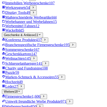
Immobilien Werbegeschenke
107
Werkzeugsets
54
Display Tools
49
Maßgeschneiderte Werbeartikel
44
Werbebanner und Werbefahnen
15
Werbemittel Fahnen
12
Wackelbild
5
Geschenke & Anlässe
11
Konferenz Produkte
437
Branchenspezifische Firmengeschenke
195
Sommergeschenke
167
Geschenkkartons
147
Weihnachten
145
Schluesselanhaenger
141
Charity und Fundraising
108
Puzzle
59
Marken-Schmuck & Accessoires
55
Hochzeit
49
Leder
27
Weitere
18
Firmengeschenke
1,606
Umwelt freundliche Werbe Produkte
971
Werbegeschenke
850