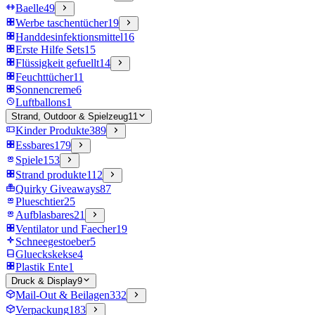
Baelle
49
Werbe taschentücher
19
Handdesinfektionsmittel
16
Erste Hilfe Sets
15
Flüssigkeit gefuellt
14
Feuchttücher
11
Sonnencreme
6
Luftballons
1
Strand, Outdoor & Spielzeug
11
Kinder Produkte
389
Essbares
179
Spiele
153
Strand produkte
112
Quirky Giveaways
87
Plueschtier
25
Aufblasbares
21
Ventilator und Faecher
19
Schneegestoeber
5
Glueckskekse
4
Plastik Ente
1
Druck & Display
9
Mail-Out & Beilagen
332
Verpackung
183