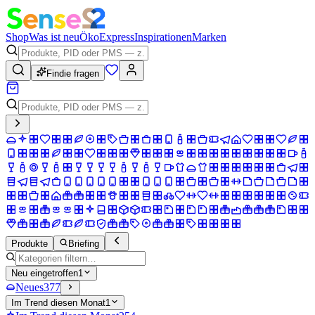
Shop
Was ist neu
Öko
Express
Inspirationen
Marken
Findie fragen
Produkte
Briefing
Neu eingetroffen
1
Neues
377
Im Trend diesen Monat
1