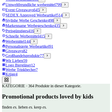
Umweltfreundliche werbemittel
799
Event Giveaways
645
SEDEX Approved Werbeartikel
514
Stylishe Werbe Geschenke
498
Markenname Werbegeschenke
435
Preisgünstiges
416
Schnelle Werbemittel
415
Werbemittel
144
Personalisierte Werbeartikel
91
Giveaways
82
Großhandelsprodukte
77
Wir Lieben
59
Logo Biergläser
12
Werbe Trinkbecher
7
Krüge
4
KATEGORIE
·
364
Produkte in dieser Kategorie.
Promotional products loved by kids
finden
es.
lieben
es.
keep
es.