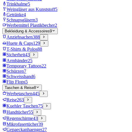
Trinkhalme
5
Weingläser aus Kunststoff
5
Getränke
4
Schnapsgläsern
3
Werbemittel Plastikbecher
2
Bekleidung & Accessoires
9
Anziehsachen
388
Huete & Caps
129
T-Shirts & Polos
88
Sicherheit
43
Armbänder
25
Temporary Tattoos
22
Schürzen
7
Schweissband
6
Flip Flops
5
Taschen & Reise
8
Werbetaschen
445
Reise
263
Kuehler Taschen
75
Handtücher
55
Regenschirme
43
Mikrofasertücher
39
Gepaeckanhaenger
27