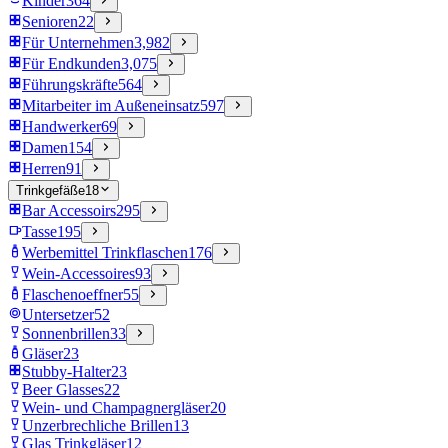
Kinder
364
Senioren
22
Für Unternehmen
3,982
Für Endkunden
3,075
Führungskräfte
564
Mitarbeiter im Außeneinsatz
597
Handwerker
69
Damen
154
Herren
91
Trinkgefäße
18
Bar Accessoirs
295
Tasse
195
Werbemittel Trinkflaschen
176
Wein-Accessoires
93
Flaschenoeffner
55
Untersetzer
52
Sonnenbrillen
33
Gläser
23
Stubby-Halter
23
Beer Glasses
22
Wein- und Champagnergläser
20
Unzerbrechliche Brillen
13
Glas Trinkgläser
12