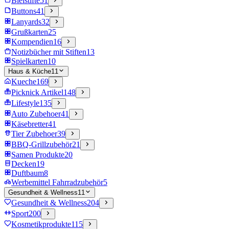
Bleistifte
51
Buttons
41
Lanyards
32
Grußkarten
25
Kompendien
16
Notizbücher mit Stiften
13
Spielkarten
10
Haus & Küche
11
Kueche
169
Picknick Artikel
148
Lifestyle
135
Auto Zubehoer
41
Käsebretter
41
Tier Zubehoer
39
BBQ-Grillzubehör
21
Samen Produkte
20
Decken
19
Duftbaum
8
Werbemittel Fahrradzubehör
5
Gesundheit & Wellness
11
Gesundheit & Wellness
204
Sport
200
Kosmetikprodukte
115