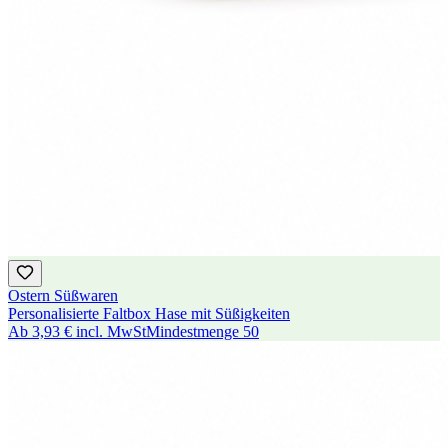
Ostern Süßwaren
Personalisierte Faltbox Hase mit Süßigkeiten
Ab
3,93 €
incl. MwSt
Mindestmenge
50