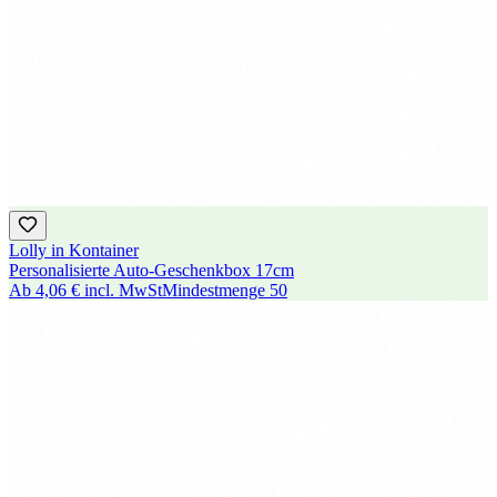
Lolly in Kontainer
Personalisierte Auto-Geschenkbox 17cm
Ab
4,06 €
incl. MwSt
Mindestmenge
50