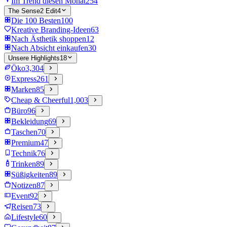
Im Trend diesen Monat
254
The Sense2 Edit
4
Die 100 Besten
100
Kreative Branding-Ideen
63
Nach Ästhetik shoppen
12
Nach Absicht einkaufen
30
Unsere Highlights
18
Öko
3,304
Express
261
Marken
85
Cheap & Cheerful
1,003
Büro
96
Bekleidung
69
Taschen
70
Premium
47
Technik
76
Trinken
89
Süßigkeiten
89
Notizen
87
Event
92
Reisen
73
Lifestyle
60