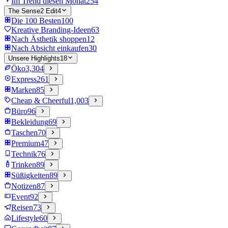
Im Trend diesen Monat
254
The Sense2 Edit
4
Die 100 Besten
100
Kreative Branding-Ideen
63
Nach Ästhetik shoppen
12
Nach Absicht einkaufen
30
Unsere Highlights
18
Öko
3,304
Express
261
Marken
85
Cheap & Cheerful
1,003
Büro
96
Bekleidung
69
Taschen
70
Premium
47
Technik
76
Trinken
89
Süßigkeiten
89
Notizen
87
Event
92
Reisen
73
Lifestyle
60