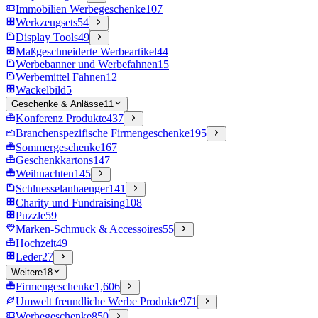
Immobilien Werbegeschenke
107
Werkzeugsets
54
Display Tools
49
Maßgeschneiderte Werbeartikel
44
Werbebanner und Werbefahnen
15
Werbemittel Fahnen
12
Wackelbild
5
Geschenke & Anlässe
11
Konferenz Produkte
437
Branchenspezifische Firmengeschenke
195
Sommergeschenke
167
Geschenkkartons
147
Weihnachten
145
Schluesselanhaenger
141
Charity und Fundraising
108
Puzzle
59
Marken-Schmuck & Accessoires
55
Hochzeit
49
Leder
27
Weitere
18
Firmengeschenke
1,606
Umwelt freundliche Werbe Produkte
971
Werbegeschenke
850