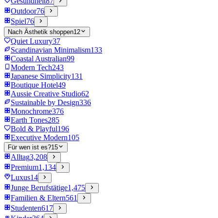
Gesundheit
87
Outdoor
76
Spiel
76
Nach Ästhetik shoppen
12
Quiet Luxury
37
Scandinavian Minimalism
133
Coastal Australian
99
Modern Tech
243
Japanese Simplicity
131
Boutique Hotel
49
Aussie Creative Studio
62
Sustainable by Design
336
Monochrome
376
Earth Tones
285
Bold & Playful
196
Executive Modern
105
Für wen ist es?
15
Alltag
3,208
Premium
1,134
Luxus
14
Junge Berufstätige
1,475
Familien & Eltern
561
Studenten
617