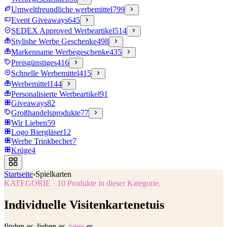
Umweltfreundliche werbemittel
799
Event Giveaways
645
SEDEX Approved Werbeartikel
514
Stylishe Werbe Geschenke
498
Markenname Werbegeschenke
435
Preisgünstiges
416
Schnelle Werbemittel
415
Werbemittel
144
Personalisierte Werbeartikel
91
Giveaways
82
Großhandelsprodukte
77
Wir Lieben
59
Logo Biergläser
12
Werbe Trinkbecher
7
Krüge
4
Startseite
›
Spielkarten
KATEGORIE
·
10
Produkte in dieser Kategorie.
Individuelle Visitenkartenetuis
finden
es.
lieben
es.
keep
es.