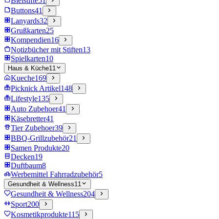
Bleistifte
51
Buttons
41
Lanyards
32
Grußkarten
25
Kompendien
16
Notizbücher mit Stiften
13
Spielkarten
10
Haus & Küche
11
Kueche
169
Picknick Artikel
148
Lifestyle
135
Auto Zubehoer
41
Käsebretter
41
Tier Zubehoer
39
BBQ-Grillzubehör
21
Samen Produkte
20
Decken
19
Duftbaum
8
Werbemittel Fahrradzubehör
5
Gesundheit & Wellness
11
Gesundheit & Wellness
204
Sport
200
Kosmetikprodukte
115