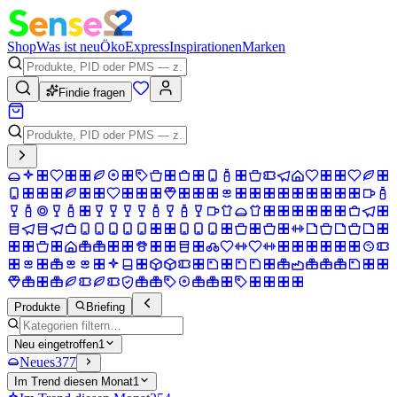
Shop
Was ist neu
Öko
Express
Inspirationen
Marken
Findie fragen
Produkte
Briefing
Neu eingetroffen
1
Neues
377
Im Trend diesen Monat
1