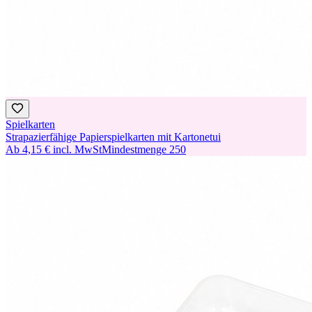
Spielkarten
Strapazierfähige Papierspielkarten mit Kartonetui
Ab
4,15 €
incl. MwSt
Mindestmenge
250