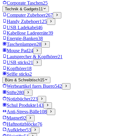
Corporate Taschen
25
Technik & Gadgets
11
Computer Zubehoer
267
Handy Zubehoer
125
USB Ladekabel
46
Kabellose Ladegeräte
39
Energie-Banken
38
Taschenlampen
28
Mouse Pad
24
Lautsprecher & Kopfhörer
21
USB sticks
21
Kopfhörer
18
Selfie sticks
2
Büro & Schreibtisch
15
Werbeartikel fuers Buero
542
Stifte
280
Notizbücher
223
Schul Produkte
143
Anti-Stress-Bälle
108
Magnet
92
Haftnotizblöcke
76
Aufkleber
53