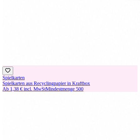
Spielkarten
Spielkarten aus Recyclingpapier in Kraftbox
Ab
1,38 €
incl. MwSt
Mindestmenge
500