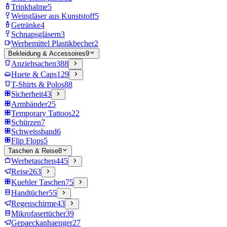
Trinkhalme
5
Weingläser aus Kunststoff
5
Getränke
4
Schnapsgläsern
3
Werbemittel Plastikbecher
2
Bekleidung & Accessoires
9
Anziehsachen
388
Huete & Caps
129
T-Shirts & Polos
88
Sicherheit
43
Armbänder
25
Temporary Tattoos
22
Schürzen
7
Schweissband
6
Flip Flops
5
Taschen & Reise
8
Werbetaschen
445
Reise
263
Kuehler Taschen
75
Handtücher
55
Regenschirme
43
Mikrofasertücher
39
Gepaeckanhaenger
27