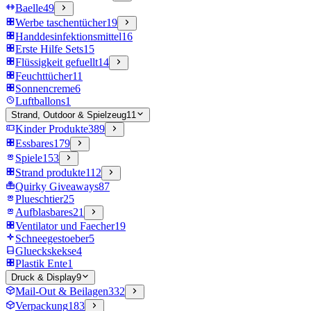
Baelle
49
Werbe taschentücher
19
Handdesinfektionsmittel
16
Erste Hilfe Sets
15
Flüssigkeit gefuellt
14
Feuchttücher
11
Sonnencreme
6
Luftballons
1
Strand, Outdoor & Spielzeug
11
Kinder Produkte
389
Essbares
179
Spiele
153
Strand produkte
112
Quirky Giveaways
87
Plueschtier
25
Aufblasbares
21
Ventilator und Faecher
19
Schneegestoeber
5
Glueckskekse
4
Plastik Ente
1
Druck & Display
9
Mail-Out & Beilagen
332
Verpackung
183