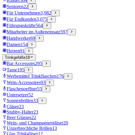
Kinder
364
Senioren
22
Für Unternehmen
3,982
Für Endkunden
3,075
Führungskräfte
564
Mitarbeiter im Außeneinsatz
597
Handwerker
69
Damen
154
Herren
91
Trinkgefäße
18
Bar Accessoirs
295
Tasse
195
Werbemittel Trinkflaschen
176
Wein-Accessoires
93
Flaschenoeffner
55
Untersetzer
52
Sonnenbrillen
33
Gläser
23
Stubby-Halter
23
Beer Glasses
22
Wein- und Champagnergläser
20
Unzerbrechliche Brillen
13
Glas Trinkgläser
12