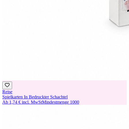
Reise
Spielkarten In Bedruckter Schachtel
Ab
1,74 €
incl. MwSt
Mindestmenge
1000