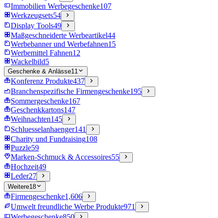
Immobilien Werbegeschenke
107
Werkzeugsets
54
Display Tools
49
Maßgeschneiderte Werbeartikel
44
Werbebanner und Werbefahnen
15
Werbemittel Fahnen
12
Wackelbild
5
Geschenke & Anlässe
11
Konferenz Produkte
437
Branchenspezifische Firmengeschenke
195
Sommergeschenke
167
Geschenkkartons
147
Weihnachten
145
Schluesselanhaenger
141
Charity und Fundraising
108
Puzzle
59
Marken-Schmuck & Accessoires
55
Hochzeit
49
Leder
27
Weitere
18
Firmengeschenke
1,606
Umwelt freundliche Werbe Produkte
971
Werbegeschenke
850