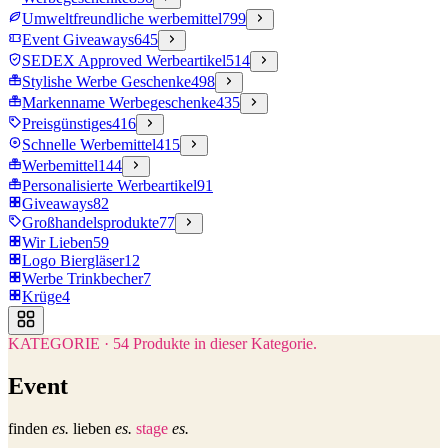
Umweltfreundliche werbemittel
799
Event Giveaways
645
SEDEX Approved Werbeartikel
514
Stylishe Werbe Geschenke
498
Markenname Werbegeschenke
435
Preisgünstiges
416
Schnelle Werbemittel
415
Werbemittel
144
Personalisierte Werbeartikel
91
Giveaways
82
Großhandelsprodukte
77
Wir Lieben
59
Logo Biergläser
12
Werbe Trinkbecher
7
Krüge
4
KATEGORIE
·
54
Produkte in dieser Kategorie.
Event
finden
es.
lieben
es.
stage
es.