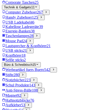
Corporate Taschen
25
Technik & Gadgets
11
Computer Zubehoer
267
Handy Zubehoer
125
USB Ladekabel
46
Kabellose Ladegeräte
39
Energie-Banken
38
Taschenlampen
28
Mouse Pad
24
Lautsprecher & Kopfhörer
21
USB sticks
21
Kopfhörer
18
Selfie sticks
2
Büro & Schreibtisch
15
Werbeartikel fuers Buero
542
Stifte
280
Notizbücher
223
Schul Produkte
143
Anti-Stress-Bälle
108
Magnet
92
Haftnotizblöcke
76
Aufkleber
53