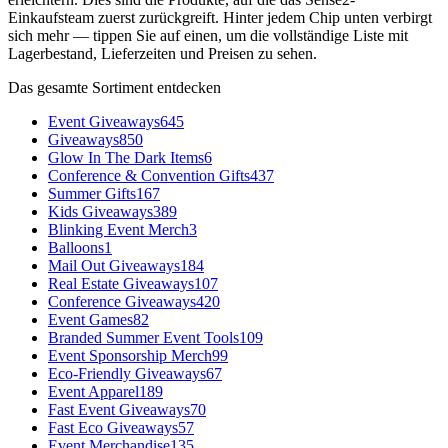
Einkaufsteam zuerst zurückgreift. Hinter jedem Chip unten verbirgt
sich mehr — tippen Sie auf einen, um die vollständige Liste mit
Lagerbestand, Lieferzeiten und Preisen zu sehen.
Das gesamte Sortiment entdecken
Event Giveaways
645
Giveaways
850
Glow In The Dark Items
6
Conference & Convention Gifts
437
Summer Gifts
167
Kids Giveaways
389
Blinking Event Merch
3
Balloons
1
Mail Out Giveaways
184
Real Estate Giveaways
107
Conference Giveaways
420
Event Games
82
Branded Summer Event Tools
109
Event Sponsorship Merch
99
Eco-Friendly Giveaways
67
Event Apparel
189
Fast Event Giveaways
70
Fast Eco Giveaways
57
Event Merchandise
135