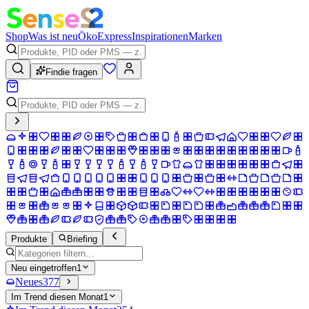
Shop
Was ist neu
Öko
Express
Inspirationen
Marken
Findie fragen
Produkte
Briefing
Neu eingetroffen
1
Neues
377
Im Trend diesen Monat
1