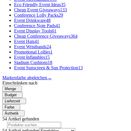
Eco Friendly Event Ideas
35
Cheap Event Giveaways
133
Conference Lolly Packs
29
Event Drinkware
48
Conference Note Pads
41
Event Display Tools
61
Cheap Conference Giveaways
364
Event Hats
41
Event Wristbands
24
Promotional Lollies
1
Event Inflatables
15
Stadium Cushions
18
Event Sunscreen & Sun Protection
13
Markenfarbe abgleichen
→
Einschränken nach
Menge
Budget
Lieferzeit
Farbe
Ästhetik
54
Artikel gefunden
54
Artikel gefunden