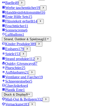
Baelle
49
Werbe taschentücher
19
Handdesinfektionsmittel
16
Erste Hilfe Sets
15
Flüssigkeit gefuellt
14
Feuchttücher
11
Sonnencreme
6
Luftballons
1
Strand, Outdoor & Spielzeug
11
Kinder Produkte
389
Essbares
179
Spiele
153
Strand produkte
112
Quirky Giveaways
87
Plueschtier
25
Aufblasbares
21
Ventilator und Faecher
19
Schneegestoeber
5
Glueckskekse
4
Plastik Ente
1
Druck & Display
9
Mail-Out & Beilagen
332
Verpackung
183