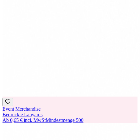
Event Merchandise
Bedruckte Lanyards
Ab
0,65 €
incl. MwSt
Mindestmenge
500