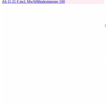
Ab
11,21 €
incl. MwSt
Mindestmenge
100