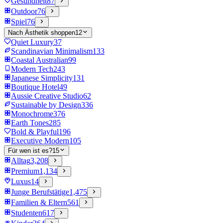
Gesundheit
87
Outdoor
76
Spiel
76
Nach Ästhetik shoppen
12
Quiet Luxury
37
Scandinavian Minimalism
133
Coastal Australian
99
Modern Tech
243
Japanese Simplicity
131
Boutique Hotel
49
Aussie Creative Studio
62
Sustainable by Design
336
Monochrome
376
Earth Tones
285
Bold & Playful
196
Executive Modern
105
Für wen ist es?
15
Alltag
3,208
Premium
1,134
Luxus
14
Junge Berufstätige
1,475
Familien & Eltern
561
Studenten
617