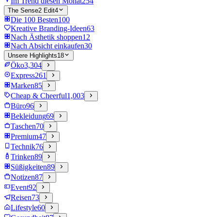
Im Trend diesen Monat
254
The Sense2 Edit
4
Die 100 Besten
100
Kreative Branding-Ideen
63
Nach Ästhetik shoppen
12
Nach Absicht einkaufen
30
Unsere Highlights
18
Öko
3,304
Express
261
Marken
85
Cheap & Cheerful
1,003
Büro
96
Bekleidung
69
Taschen
70
Premium
47
Technik
76
Trinken
89
Süßigkeiten
89
Notizen
87
Event
92
Reisen
73
Lifestyle
60