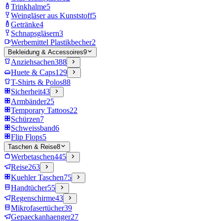
Trinkhalme
5
Weingläser aus Kunststoff
5
Getränke
4
Schnapsgläsern
3
Werbemittel Plastikbecher
2
Bekleidung & Accessoires
9
Anziehsachen
388
Huete & Caps
129
T-Shirts & Polos
88
Sicherheit
43
Armbänder
25
Temporary Tattoos
22
Schürzen
7
Schweissband
6
Flip Flops
5
Taschen & Reise
8
Werbetaschen
445
Reise
263
Kuehler Taschen
75
Handtücher
55
Regenschirme
43
Mikrofasertücher
39
Gepaeckanhaenger
27