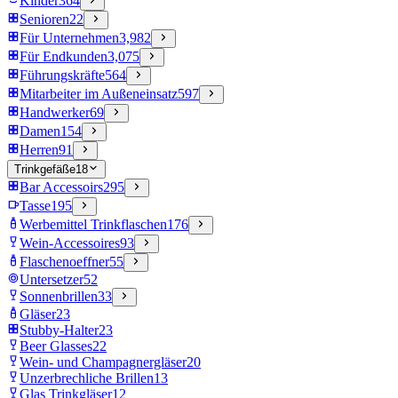
Kinder
364
Senioren
22
Für Unternehmen
3,982
Für Endkunden
3,075
Führungskräfte
564
Mitarbeiter im Außeneinsatz
597
Handwerker
69
Damen
154
Herren
91
Trinkgefäße
18
Bar Accessoirs
295
Tasse
195
Werbemittel Trinkflaschen
176
Wein-Accessoires
93
Flaschenoeffner
55
Untersetzer
52
Sonnenbrillen
33
Gläser
23
Stubby-Halter
23
Beer Glasses
22
Wein- und Champagnergläser
20
Unzerbrechliche Brillen
13
Glas Trinkgläser
12