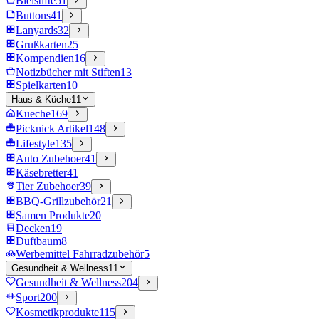
Bleistifte
51
Buttons
41
Lanyards
32
Grußkarten
25
Kompendien
16
Notizbücher mit Stiften
13
Spielkarten
10
Haus & Küche
11
Kueche
169
Picknick Artikel
148
Lifestyle
135
Auto Zubehoer
41
Käsebretter
41
Tier Zubehoer
39
BBQ-Grillzubehör
21
Samen Produkte
20
Decken
19
Duftbaum
8
Werbemittel Fahrradzubehör
5
Gesundheit & Wellness
11
Gesundheit & Wellness
204
Sport
200
Kosmetikprodukte
115