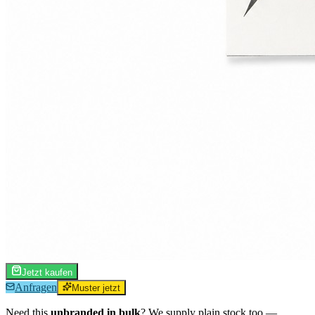
Jetzt kaufen
Anfragen
Muster jetzt
Need this
unbranded in bulk
? We supply plain stock too —