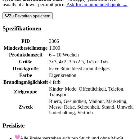
usually at a lower per-unit price.
Ask for an unbranded quote →
Zu Favoriten speichern
Spezifikationen
PID
3366
Mindestbestellmenge
1,000
Produktionszeit
6 – 10 Wochen
Größe
3x3, 4x2, 3.5x2.5, 1x5 or 1x6
Druckgröße
leave 3mm bleed around edges
Farbe
Eigenkreation
Brandingmöglichkeit
4 farb
Kinder, Mode, Öffentlichkeit, Telefon,
Zielgruppe
Transport
Buero, Gesundheit, Mailout, Marketing,
Zweck
Messe, Reise, Schoenheit, Strand, Umwelt,
Unterhaltung, Vertrieb
Preisliste
Alle Preise verstehen sich pro Stück und ohne MwSt.