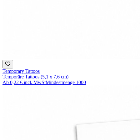
Temporary Tattoos
Temporäre Tattoos (5,1 x 7,6 cm)
Ab
0,22 €
incl. MwSt
Mindestmenge
1000