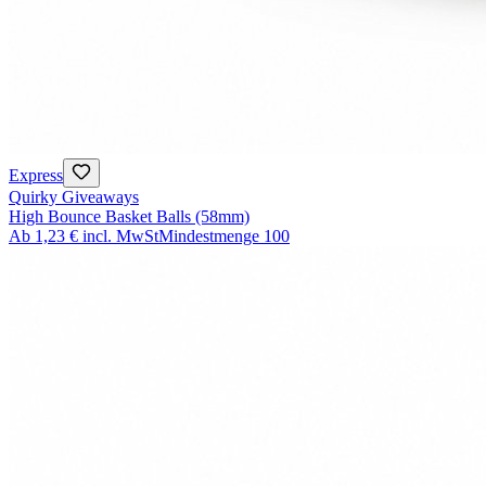
Express
Quirky Giveaways
High Bounce Basket Balls (58mm)
Ab
1,23 €
incl. MwSt
Mindestmenge
100