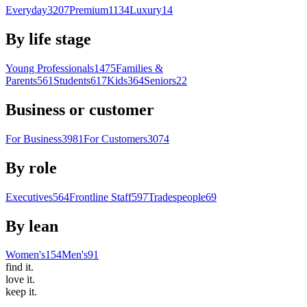
Everyday
3207
Premium
1134
Luxury
14
By life stage
Young Professionals
1475
Families &
Parents
561
Students
617
Kids
364
Seniors
22
Business or customer
For Business
3981
For Customers
3074
By role
Executives
564
Frontline Staff
597
Tradespeople
69
By lean
Women's
154
Men's
91
find
it.
love
it.
keep
it.