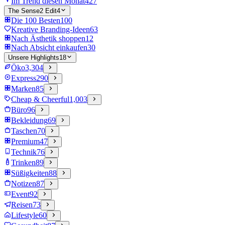
Im Trend diesen Monat
427
The Sense2 Edit
4
Die 100 Besten
100
Kreative Branding-Ideen
63
Nach Ästhetik shoppen
12
Nach Absicht einkaufen
30
Unsere Highlights
18
Öko
3,304
Express
290
Marken
85
Cheap & Cheerful
1,003
Büro
96
Bekleidung
69
Taschen
70
Premium
47
Technik
76
Trinken
89
Süßigkeiten
88
Notizen
87
Event
92
Reisen
73
Lifestyle
60