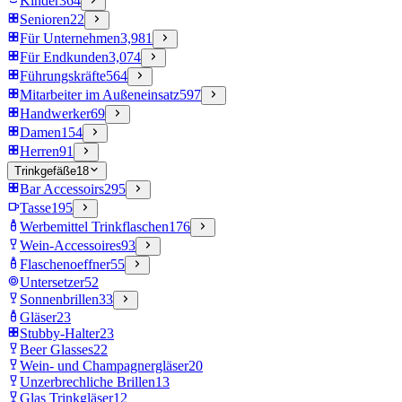
Kinder
364
Senioren
22
Für Unternehmen
3,981
Für Endkunden
3,074
Führungskräfte
564
Mitarbeiter im Außeneinsatz
597
Handwerker
69
Damen
154
Herren
91
Trinkgefäße
18
Bar Accessoirs
295
Tasse
195
Werbemittel Trinkflaschen
176
Wein-Accessoires
93
Flaschenoeffner
55
Untersetzer
52
Sonnenbrillen
33
Gläser
23
Stubby-Halter
23
Beer Glasses
22
Wein- und Champagnergläser
20
Unzerbrechliche Brillen
13
Glas Trinkgläser
12