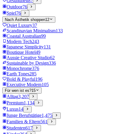
Gesundheit
87
Outdoor
76
Spiel
76
Nach Ästhetik shoppen
12
Quiet Luxury
37
Scandinavian Minimalism
133
Coastal Australian
99
Modern Tech
243
Japanese Simplicity
131
Boutique Hotel
49
Aussie Creative Studio
62
Sustainable by Design
336
Monochrome
376
Earth Tones
285
Bold & Playful
196
Executive Modern
105
Für wen ist es?
15
Alltag
3,207
Premium
1,134
Luxus
14
Junge Berufstätige
1,475
Familien & Eltern
561
Studenten
617