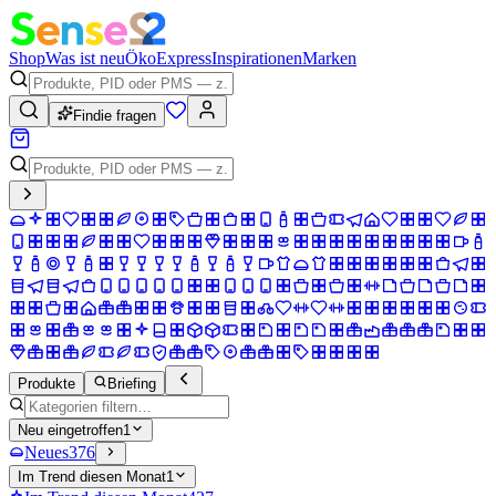
Shop
Was ist neu
Öko
Express
Inspirationen
Marken
Findie fragen
Produkte
Briefing
Neu eingetroffen
1
Neues
376
Im Trend diesen Monat
1