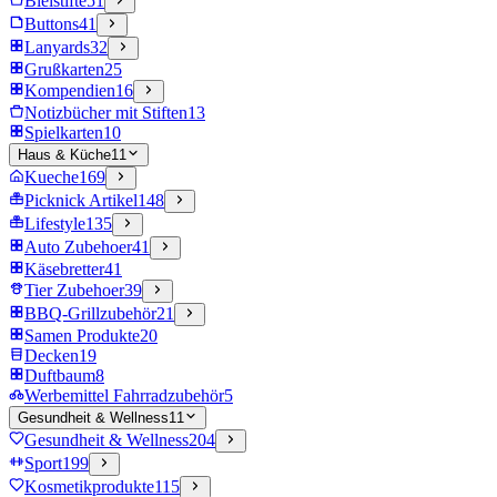
Bleistifte
51
Buttons
41
Lanyards
32
Grußkarten
25
Kompendien
16
Notizbücher mit Stiften
13
Spielkarten
10
Haus & Küche
11
Kueche
169
Picknick Artikel
148
Lifestyle
135
Auto Zubehoer
41
Käsebretter
41
Tier Zubehoer
39
BBQ-Grillzubehör
21
Samen Produkte
20
Decken
19
Duftbaum
8
Werbemittel Fahrradzubehör
5
Gesundheit & Wellness
11
Gesundheit & Wellness
204
Sport
199
Kosmetikprodukte
115