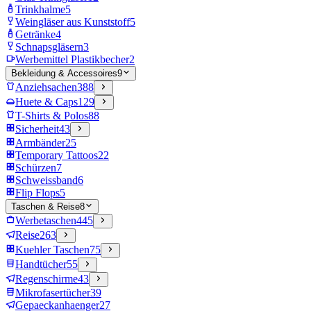
Trinkhalme
5
Weingläser aus Kunststoff
5
Getränke
4
Schnapsgläsern
3
Werbemittel Plastikbecher
2
Bekleidung & Accessoires
9
Anziehsachen
388
Huete & Caps
129
T-Shirts & Polos
88
Sicherheit
43
Armbänder
25
Temporary Tattoos
22
Schürzen
7
Schweissband
6
Flip Flops
5
Taschen & Reise
8
Werbetaschen
445
Reise
263
Kuehler Taschen
75
Handtücher
55
Regenschirme
43
Mikrofasertücher
39
Gepaeckanhaenger
27