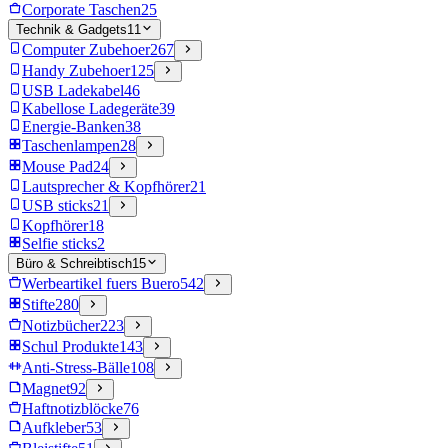
Corporate Taschen
25
Technik & Gadgets
11
Computer Zubehoer
267
Handy Zubehoer
125
USB Ladekabel
46
Kabellose Ladegeräte
39
Energie-Banken
38
Taschenlampen
28
Mouse Pad
24
Lautsprecher & Kopfhörer
21
USB sticks
21
Kopfhörer
18
Selfie sticks
2
Büro & Schreibtisch
15
Werbeartikel fuers Buero
542
Stifte
280
Notizbücher
223
Schul Produkte
143
Anti-Stress-Bälle
108
Magnet
92
Haftnotizblöcke
76
Aufkleber
53