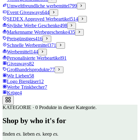
Umweltfreundliche werbemittel
799
Event Giveaways
644
SEDEX Approved Werbeartikel
514
Stylishe Werbe Geschenke
498
Markenname Werbegeschenke
435
Preisgünstiges
416
Schnelle Werbemittel
371
Werbemittel
144
Personalisierte Werbeartikel
91
Giveaways
82
Großhandelsprodukte
77
Wir Lieben
58
Logo Biergläser
12
Werbe Trinkbecher
7
Krüge
4
KATEGORIE
·
0
Produkte in dieser Kategorie.
Shop by who it's for
finden
es.
lieben
es.
keep
es.