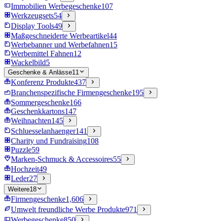
Immobilien Werbegeschenke
107
Werkzeugsets
54
Display Tools
49
Maßgeschneiderte Werbeartikel
44
Werbebanner und Werbefahnen
15
Werbemittel Fahnen
12
Wackelbild
5
Geschenke & Anlässe
11
Konferenz Produkte
437
Branchenspezifische Firmengeschenke
195
Sommergeschenke
166
Geschenkkartons
147
Weihnachten
145
Schluesselanhaenger
141
Charity und Fundraising
108
Puzzle
59
Marken-Schmuck & Accessoires
55
Hochzeit
49
Leder
27
Weitere
18
Firmengeschenke
1,606
Umwelt freundliche Werbe Produkte
971
Werbegeschenke
850