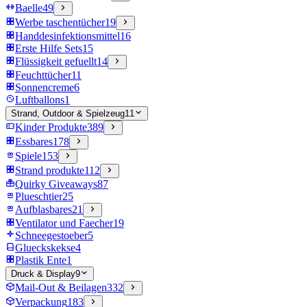
Baelle
49
Werbe taschentücher
19
Handdesinfektionsmittel
16
Erste Hilfe Sets
15
Flüssigkeit gefuellt
14
Feuchttücher
11
Sonnencreme
6
Luftballons
1
Strand, Outdoor & Spielzeug
11
Kinder Produkte
389
Essbares
178
Spiele
153
Strand produkte
112
Quirky Giveaways
87
Plueschtier
25
Aufblasbares
21
Ventilator und Faecher
19
Schneegestoeber
5
Glueckskekse
4
Plastik Ente
1
Druck & Display
9
Mail-Out & Beilagen
332
Verpackung
183