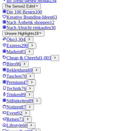
Im Trend diesen Monat
254
The Sense2 Edit
4
Die 100 Besten
100
Kreative Branding-Ideen
63
Nach Ästhetik shoppen
12
Nach Absicht einkaufen
30
Unsere Highlights
18
Öko
3,304
Express
290
Marken
85
Cheap & Cheerful
1,003
Büro
96
Bekleidung
69
Taschen
70
Premium
47
Technik
76
Trinken
89
Süßigkeiten
89
Notizen
87
Event
92
Reisen
73
Lifestyle
60