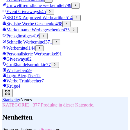
Umweltfreundliche werbemittel
799
Event Giveaways
645
SEDEX Approved Werbeartikel
514
Stylishe Werbe Geschenke
498
Markenname Werbegeschenke
435
Preisgünstiges
416
Schnelle Werbemittel
371
Werbemittel
144
Personalisierte Werbeartikel
91
Giveaways
82
Großhandelsprodukte
77
Wir Lieben
59
Logo Biergläser
12
Werbe Trinkbecher
7
Krüge
4
Startseite
›
Neues
KATEGORIE
·
377
Produkte in dieser Kategorie.
Neuheiten
finden
es.
lieben
es.
discover
es.