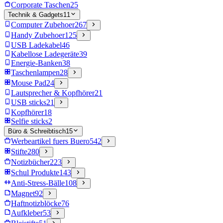
Corporate Taschen
25
Technik & Gadgets
11
Computer Zubehoer
267
Handy Zubehoer
125
USB Ladekabel
46
Kabellose Ladegeräte
39
Energie-Banken
38
Taschenlampen
28
Mouse Pad
24
Lautsprecher & Kopfhörer
21
USB sticks
21
Kopfhörer
18
Selfie sticks
2
Büro & Schreibtisch
15
Werbeartikel fuers Buero
542
Stifte
280
Notizbücher
223
Schul Produkte
143
Anti-Stress-Bälle
108
Magnet
92
Haftnotizblöcke
76
Aufkleber
53