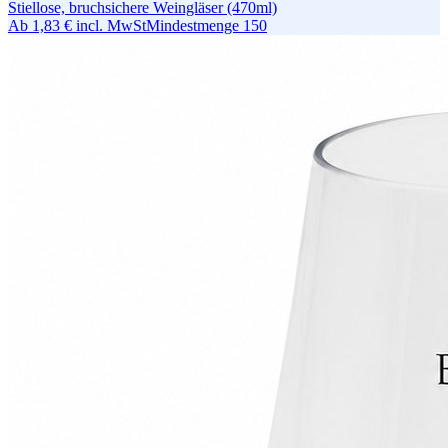
Stiellose, bruchsichere Weingläser (470ml)
Ab
1,83 €
incl. MwSt
Mindestmenge
150