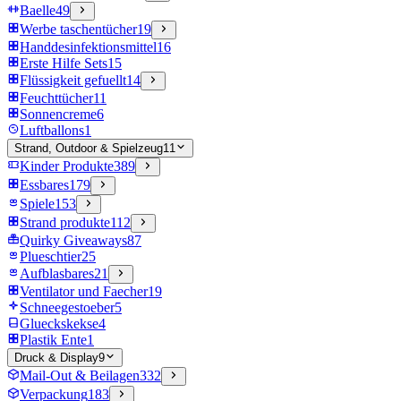
Baelle
49
Werbe taschentücher
19
Handdesinfektionsmittel
16
Erste Hilfe Sets
15
Flüssigkeit gefuellt
14
Feuchttücher
11
Sonnencreme
6
Luftballons
1
Strand, Outdoor & Spielzeug
11
Kinder Produkte
389
Essbares
179
Spiele
153
Strand produkte
112
Quirky Giveaways
87
Plueschtier
25
Aufblasbares
21
Ventilator und Faecher
19
Schneegestoeber
5
Glueckskekse
4
Plastik Ente
1
Druck & Display
9
Mail-Out & Beilagen
332
Verpackung
183