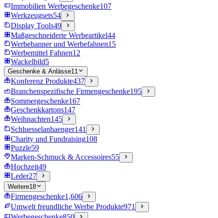
Immobilien Werbegeschenke
107
Werkzeugsets
54
Display Tools
49
Maßgeschneiderte Werbeartikel
44
Werbebanner und Werbefahnen
15
Werbemittel Fahnen
12
Wackelbild
5
Geschenke & Anlässe
11
Konferenz Produkte
437
Branchenspezifische Firmengeschenke
195
Sommergeschenke
167
Geschenkkartons
147
Weihnachten
145
Schluesselanhaenger
141
Charity und Fundraising
108
Puzzle
59
Marken-Schmuck & Accessoires
55
Hochzeit
49
Leder
27
Weitere
18
Firmengeschenke
1,606
Umwelt freundliche Werbe Produkte
971
Werbegeschenke
850