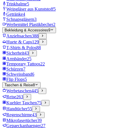
Trinkhalme
5
Weingläser aus Kunststoff
5
Getränke
4
Schnapsgläsern
3
Werbemittel Plastikbecher
2
Bekleidung & Accessoires
9
Anziehsachen
388
Huete & Caps
129
T-Shirts & Polos
88
Sicherheit
43
Armbänder
25
Temporary Tattoos
22
Schürzen
7
Schweissband
6
Flip Flops
5
Taschen & Reise
8
Werbetaschen
445
Reise
263
Kuehler Taschen
75
Handtücher
55
Regenschirme
43
Mikrofasertücher
39
Gepaeckanhaenger
27