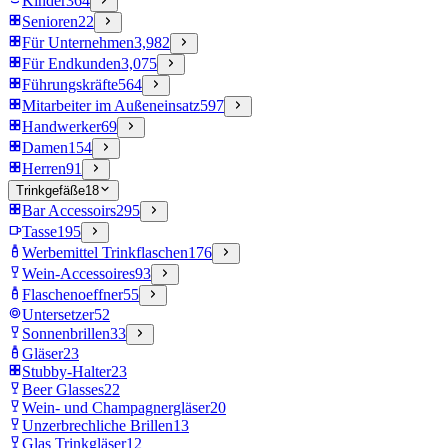
Kinder
364
Senioren
22
Für Unternehmen
3,982
Für Endkunden
3,075
Führungskräfte
564
Mitarbeiter im Außeneinsatz
597
Handwerker
69
Damen
154
Herren
91
Trinkgefäße
18
Bar Accessoirs
295
Tasse
195
Werbemittel Trinkflaschen
176
Wein-Accessoires
93
Flaschenoeffner
55
Untersetzer
52
Sonnenbrillen
33
Gläser
23
Stubby-Halter
23
Beer Glasses
22
Wein- und Champagnergläser
20
Unzerbrechliche Brillen
13
Glas Trinkgläser
12