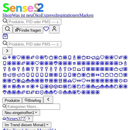
Shop
Was ist neu
Öko
Express
Inspirationen
Marken
Findie fragen
Produkte
Briefing
Neu eingetroffen
1
Neues
377
Im Trend diesen Monat
1