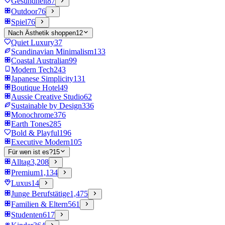
Gesundheit
87
Outdoor
76
Spiel
76
Nach Ästhetik shoppen
12
Quiet Luxury
37
Scandinavian Minimalism
133
Coastal Australian
99
Modern Tech
243
Japanese Simplicity
131
Boutique Hotel
49
Aussie Creative Studio
62
Sustainable by Design
336
Monochrome
376
Earth Tones
285
Bold & Playful
196
Executive Modern
105
Für wen ist es?
15
Alltag
3,208
Premium
1,134
Luxus
14
Junge Berufstätige
1,475
Familien & Eltern
561
Studenten
617