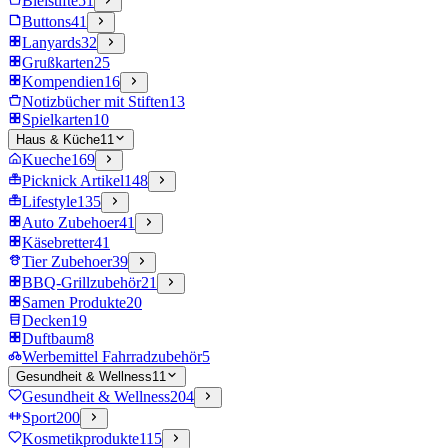
Bleistifte
51
Buttons
41
Lanyards
32
Grußkarten
25
Kompendien
16
Notizbücher mit Stiften
13
Spielkarten
10
Haus & Küche
11
Kueche
169
Picknick Artikel
148
Lifestyle
135
Auto Zubehoer
41
Käsebretter
41
Tier Zubehoer
39
BBQ-Grillzubehör
21
Samen Produkte
20
Decken
19
Duftbaum
8
Werbemittel Fahrradzubehör
5
Gesundheit & Wellness
11
Gesundheit & Wellness
204
Sport
200
Kosmetikprodukte
115