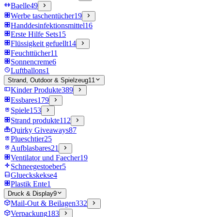
Baelle
49
Werbe taschentücher
19
Handdesinfektionsmittel
16
Erste Hilfe Sets
15
Flüssigkeit gefuellt
14
Feuchttücher
11
Sonnencreme
6
Luftballons
1
Strand, Outdoor & Spielzeug
11
Kinder Produkte
389
Essbares
179
Spiele
153
Strand produkte
112
Quirky Giveaways
87
Plueschtier
25
Aufblasbares
21
Ventilator und Faecher
19
Schneegestoeber
5
Glueckskekse
4
Plastik Ente
1
Druck & Display
9
Mail-Out & Beilagen
332
Verpackung
183