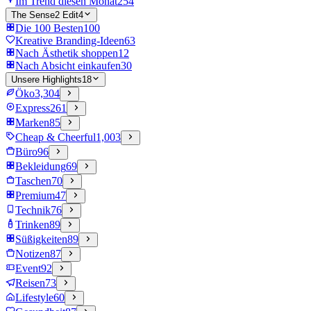
Im Trend diesen Monat
254
The Sense2 Edit
4
Die 100 Besten
100
Kreative Branding-Ideen
63
Nach Ästhetik shoppen
12
Nach Absicht einkaufen
30
Unsere Highlights
18
Öko
3,304
Express
261
Marken
85
Cheap & Cheerful
1,003
Büro
96
Bekleidung
69
Taschen
70
Premium
47
Technik
76
Trinken
89
Süßigkeiten
89
Notizen
87
Event
92
Reisen
73
Lifestyle
60