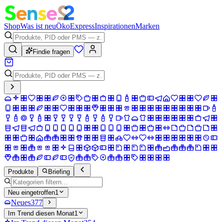
Shop
Was ist neu
Öko
Express
Inspirationen
Marken
Findie fragen
Produkte
Briefing
Neu eingetroffen
1
Neues
377
Im Trend diesen Monat
1