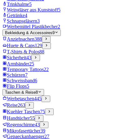
Trinkhalme
5
Weingläser aus Kunststoff
5
Getränke
4
Schnapsgläsern
3
Werbemittel Plastikbecher
2
Bekleidung & Accessoires
9
Anziehsachen
388
Huete & Caps
129
T-Shirts & Polos
88
Sicherheit
43
Armbänder
25
Temporary Tattoos
22
Schürzen
7
Schweissband
6
Flip Flops
5
Taschen & Reise
8
Werbetaschen
445
Reise
263
Kuehler Taschen
75
Handtücher
55
Regenschirme
43
Mikrofasertücher
39
Gepaeckanhaenger
27