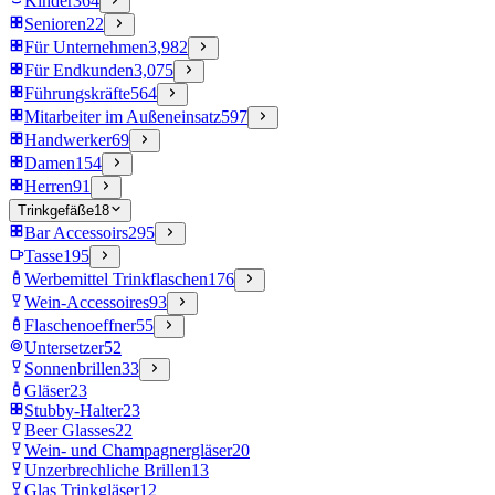
Kinder
364
Senioren
22
Für Unternehmen
3,982
Für Endkunden
3,075
Führungskräfte
564
Mitarbeiter im Außeneinsatz
597
Handwerker
69
Damen
154
Herren
91
Trinkgefäße
18
Bar Accessoirs
295
Tasse
195
Werbemittel Trinkflaschen
176
Wein-Accessoires
93
Flaschenoeffner
55
Untersetzer
52
Sonnenbrillen
33
Gläser
23
Stubby-Halter
23
Beer Glasses
22
Wein- und Champagnergläser
20
Unzerbrechliche Brillen
13
Glas Trinkgläser
12