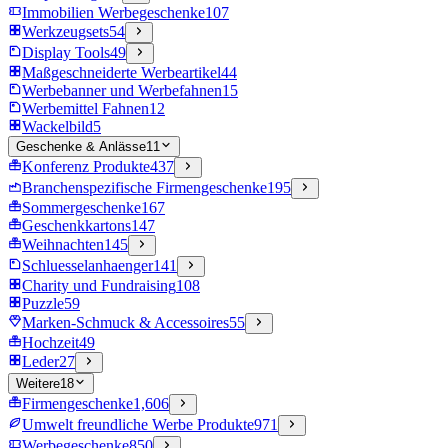
Immobilien Werbegeschenke
107
Werkzeugsets
54
Display Tools
49
Maßgeschneiderte Werbeartikel
44
Werbebanner und Werbefahnen
15
Werbemittel Fahnen
12
Wackelbild
5
Geschenke & Anlässe
11
Konferenz Produkte
437
Branchenspezifische Firmengeschenke
195
Sommergeschenke
167
Geschenkkartons
147
Weihnachten
145
Schluesselanhaenger
141
Charity und Fundraising
108
Puzzle
59
Marken-Schmuck & Accessoires
55
Hochzeit
49
Leder
27
Weitere
18
Firmengeschenke
1,606
Umwelt freundliche Werbe Produkte
971
Werbegeschenke
850