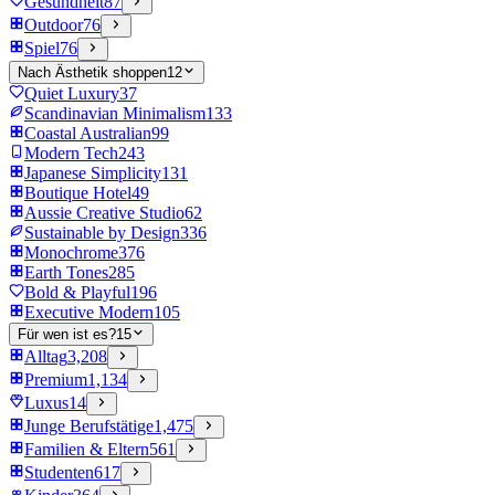
Gesundheit
87
Outdoor
76
Spiel
76
Nach Ästhetik shoppen
12
Quiet Luxury
37
Scandinavian Minimalism
133
Coastal Australian
99
Modern Tech
243
Japanese Simplicity
131
Boutique Hotel
49
Aussie Creative Studio
62
Sustainable by Design
336
Monochrome
376
Earth Tones
285
Bold & Playful
196
Executive Modern
105
Für wen ist es?
15
Alltag
3,208
Premium
1,134
Luxus
14
Junge Berufstätige
1,475
Familien & Eltern
561
Studenten
617