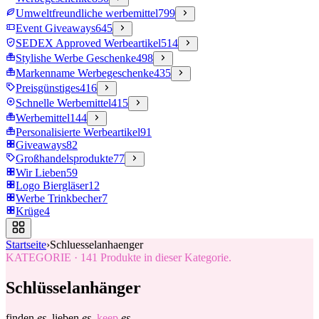
Umweltfreundliche werbemittel
799
Event Giveaways
645
SEDEX Approved Werbeartikel
514
Stylishe Werbe Geschenke
498
Markenname Werbegeschenke
435
Preisgünstiges
416
Schnelle Werbemittel
415
Werbemittel
144
Personalisierte Werbeartikel
91
Giveaways
82
Großhandelsprodukte
77
Wir Lieben
59
Logo Biergläser
12
Werbe Trinkbecher
7
Krüge
4
Startseite
›
Schluesselanhaenger
KATEGORIE
·
141
Produkte in dieser Kategorie.
Schlüsselanhänger
finden
es.
lieben
es.
keep
es.