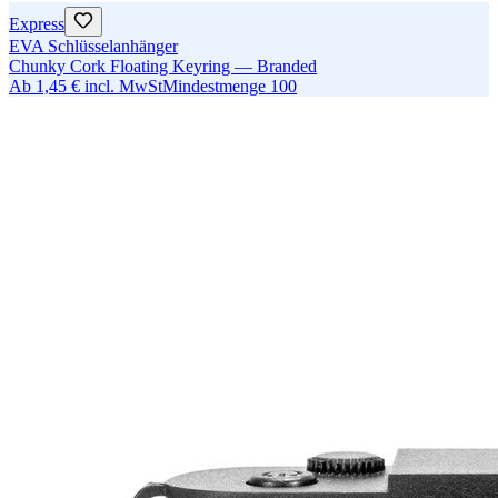
Express
EVA Schlüsselanhänger
Chunky Cork Floating Keyring — Branded
Ab
1,45 €
incl. MwSt
Mindestmenge
100