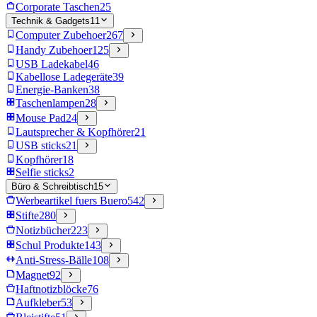
Corporate Taschen
25
Technik & Gadgets
11
Computer Zubehoer
267
Handy Zubehoer
125
USB Ladekabel
46
Kabellose Ladegeräte
39
Energie-Banken
38
Taschenlampen
28
Mouse Pad
24
Lautsprecher & Kopfhörer
21
USB sticks
21
Kopfhörer
18
Selfie sticks
2
Büro & Schreibtisch
15
Werbeartikel fuers Buero
542
Stifte
280
Notizbücher
223
Schul Produkte
143
Anti-Stress-Bälle
108
Magnet
92
Haftnotizblöcke
76
Aufkleber
53