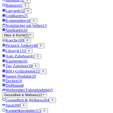
Bleistifte
51
Buttons
41
Lanyards
32
Grußkarten
25
Kompendien
16
Notizbücher mit Stiften
13
Spielkarten
10
Haus & Küche
11
Kueche
169
Picknick Artikel
148
Lifestyle
135
Auto Zubehoer
41
Käsebretter
41
Tier Zubehoer
39
BBQ-Grillzubehör
21
Samen Produkte
20
Decken
19
Duftbaum
8
Werbemittel Fahrradzubehör
5
Gesundheit & Wellness
11
Gesundheit & Wellness
204
Sport
200
Kosmetikprodukte
115