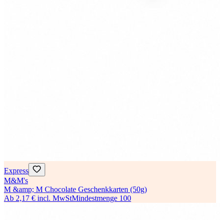
Express
M&M's
M &amp; M Chocolate Geschenkkarten (50g)
Ab
2,17 €
incl. MwSt
Mindestmenge
100