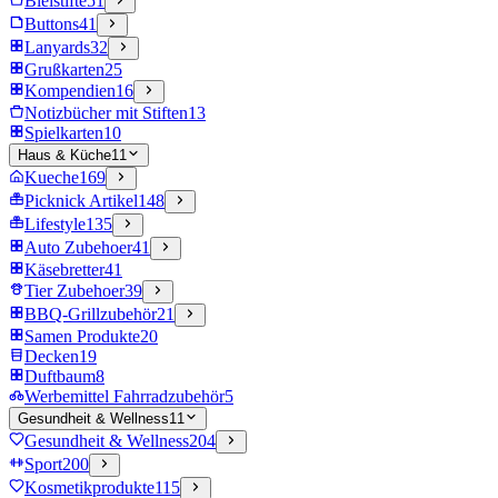
Bleistifte
51
Buttons
41
Lanyards
32
Grußkarten
25
Kompendien
16
Notizbücher mit Stiften
13
Spielkarten
10
Haus & Küche
11
Kueche
169
Picknick Artikel
148
Lifestyle
135
Auto Zubehoer
41
Käsebretter
41
Tier Zubehoer
39
BBQ-Grillzubehör
21
Samen Produkte
20
Decken
19
Duftbaum
8
Werbemittel Fahrradzubehör
5
Gesundheit & Wellness
11
Gesundheit & Wellness
204
Sport
200
Kosmetikprodukte
115