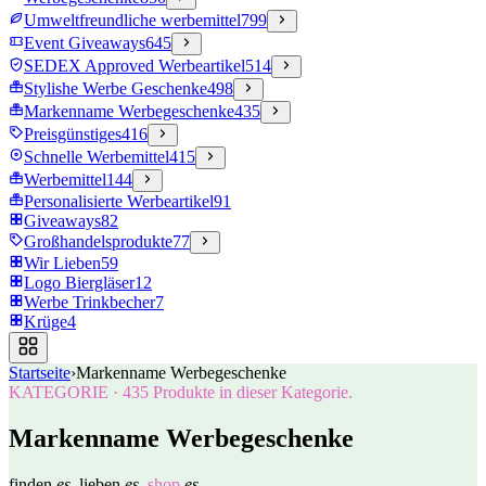
Umweltfreundliche werbemittel
799
Event Giveaways
645
SEDEX Approved Werbeartikel
514
Stylishe Werbe Geschenke
498
Markenname Werbegeschenke
435
Preisgünstiges
416
Schnelle Werbemittel
415
Werbemittel
144
Personalisierte Werbeartikel
91
Giveaways
82
Großhandelsprodukte
77
Wir Lieben
59
Logo Biergläser
12
Werbe Trinkbecher
7
Krüge
4
Startseite
›
Markenname Werbegeschenke
KATEGORIE
·
435
Produkte in dieser Kategorie.
Markenname Werbegeschenke
finden
es.
lieben
es.
shop
es.