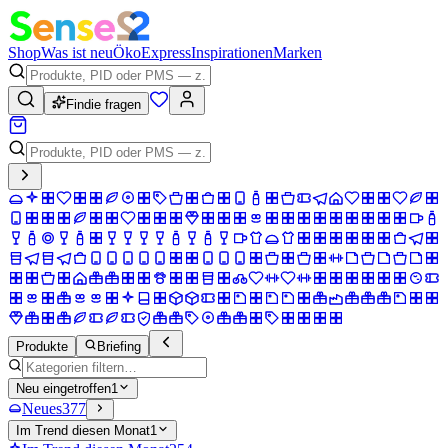
Shop
Was ist neu
Öko
Express
Inspirationen
Marken
Findie fragen
Produkte
Briefing
Neu eingetroffen
1
Neues
377
Im Trend diesen Monat
1