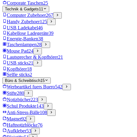
Corporate Taschen
25
Technik & Gadgets
11
Computer Zubehoer
267
Handy Zubehoer
125
USB Ladekabel
46
Kabellose Ladegeräte
39
Energie-Banken
38
Taschenlampen
28
Mouse Pad
24
Lautsprecher & Kopfhörer
21
USB sticks
21
Kopfhörer
18
Selfie sticks
2
Büro & Schreibtisch
15
Werbeartikel fuers Buero
542
Stifte
280
Notizbücher
223
Schul Produkte
143
Anti-Stress-Bälle
108
Magnet
92
Haftnotizblöcke
76
Aufkleber
53