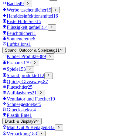
Baelle
49
Werbe taschentücher
19
Handdesinfektionsmittel
16
Erste Hilfe Sets
15
Flüssigkeit gefuellt
14
Feuchttücher
11
Sonnencreme
6
Luftballons
1
Strand, Outdoor & Spielzeug
11
Kinder Produkte
389
Essbares
179
Spiele
153
Strand produkte
112
Quirky Giveaways
87
Plueschtier
25
Aufblasbares
21
Ventilator und Faecher
19
Schneegestoeber
5
Glueckskekse
4
Plastik Ente
1
Druck & Display
9
Mail-Out & Beilagen
332
Verpackung
183