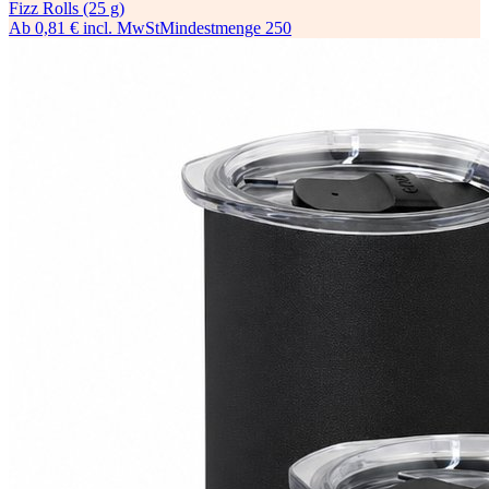
Fizz Rolls (25 g)
Ab
0,81 €
incl. MwSt
Mindestmenge
250