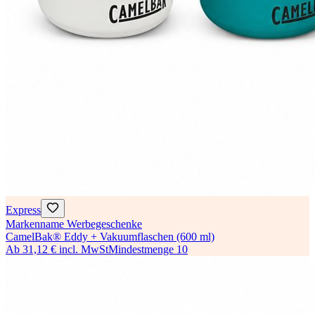
Express
Markenname Werbegeschenke
CamelBak® Eddy + Vakuumflaschen (600 ml)
Ab
31,12 €
incl. MwSt
Mindestmenge
10