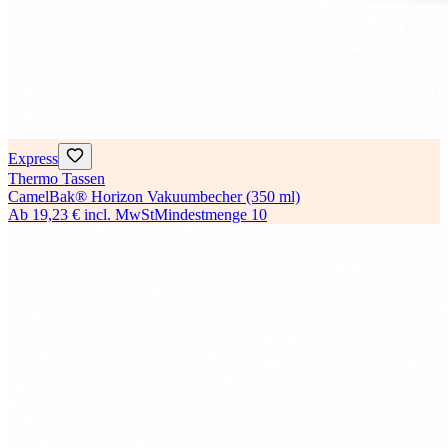
Express
Thermo Tassen
CamelBak® Horizon Vakuumbecher (350 ml)
Ab
19,23 €
incl. MwSt
Mindestmenge
10