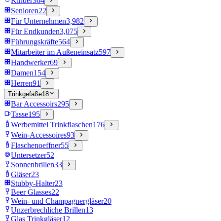
Kinder
364
Senioren
22
Für Unternehmen
3,982
Für Endkunden
3,075
Führungskräfte
564
Mitarbeiter im Außeneinsatz
597
Handwerker
69
Damen
154
Herren
91
Trinkgefäße
18
Bar Accessoirs
295
Tasse
195
Werbemittel Trinkflaschen
176
Wein-Accessoires
93
Flaschenoeffner
55
Untersetzer
52
Sonnenbrillen
33
Gläser
23
Stubby-Halter
23
Beer Glasses
22
Wein- und Champagnergläser
20
Unzerbrechliche Brillen
13
Glas Trinkgläser
12