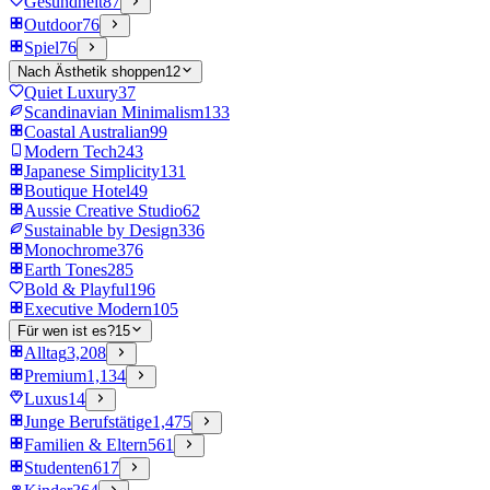
Gesundheit
87
Outdoor
76
Spiel
76
Nach Ästhetik shoppen
12
Quiet Luxury
37
Scandinavian Minimalism
133
Coastal Australian
99
Modern Tech
243
Japanese Simplicity
131
Boutique Hotel
49
Aussie Creative Studio
62
Sustainable by Design
336
Monochrome
376
Earth Tones
285
Bold & Playful
196
Executive Modern
105
Für wen ist es?
15
Alltag
3,208
Premium
1,134
Luxus
14
Junge Berufstätige
1,475
Familien & Eltern
561
Studenten
617