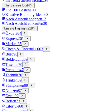
Im Trend diesen Monat
254
The Sense2 Edit
4
Die 100 Besten
100
Kreative Branding-Ideen
63
Nach Ästhetik shoppen
12
Nach Absicht einkaufen
30
Unsere Highlights
18
Öko
3,304
Express
261
Marken
85
Cheap & Cheerful
1,003
Büro
96
Bekleidung
69
Taschen
70
Premium
47
Technik
76
Trinken
89
Süßigkeiten
89
Notizen
87
Event
92
Reisen
73
Lifestyle
60