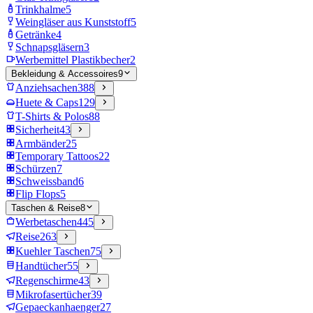
Trinkhalme
5
Weingläser aus Kunststoff
5
Getränke
4
Schnapsgläsern
3
Werbemittel Plastikbecher
2
Bekleidung & Accessoires
9
Anziehsachen
388
Huete & Caps
129
T-Shirts & Polos
88
Sicherheit
43
Armbänder
25
Temporary Tattoos
22
Schürzen
7
Schweissband
6
Flip Flops
5
Taschen & Reise
8
Werbetaschen
445
Reise
263
Kuehler Taschen
75
Handtücher
55
Regenschirme
43
Mikrofasertücher
39
Gepaeckanhaenger
27