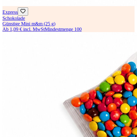
Express
Schokolade
Günstige Mini m&m (25 g)
Ab
1,09 €
incl. MwSt
Mindestmenge
100