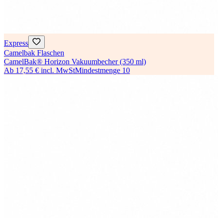
Express
Camelbak Flaschen
CamelBak® Horizon Vakuumbecher (350 ml)
Ab
17,55 €
incl. MwSt
Mindestmenge
10