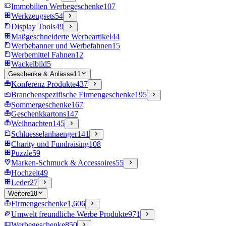
Immobilien Werbegeschenke
107
Werkzeugsets
54
Display Tools
49
Maßgeschneiderte Werbeartikel
44
Werbebanner und Werbefahnen
15
Werbemittel Fahnen
12
Wackelbild
5
Geschenke & Anlässe
11
Konferenz Produkte
437
Branchenspezifische Firmengeschenke
195
Sommergeschenke
167
Geschenkkartons
147
Weihnachten
145
Schluesselanhaenger
141
Charity und Fundraising
108
Puzzle
59
Marken-Schmuck & Accessoires
55
Hochzeit
49
Leder
27
Weitere
18
Firmengeschenke
1,606
Umwelt freundliche Werbe Produkte
971
Werbegeschenke
850