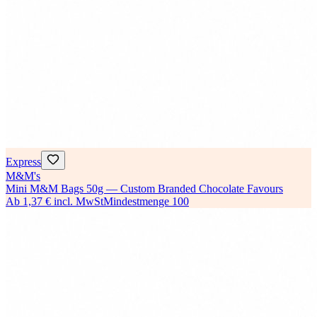
Express
M&M's
Mini M&M Bags 50g — Custom Branded Chocolate Favours
Ab
1,37 €
incl. MwSt
Mindestmenge
100