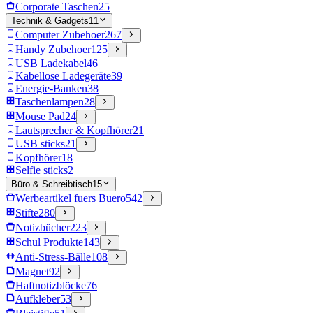
Corporate Taschen
25
Technik & Gadgets
11
Computer Zubehoer
267
Handy Zubehoer
125
USB Ladekabel
46
Kabellose Ladegeräte
39
Energie-Banken
38
Taschenlampen
28
Mouse Pad
24
Lautsprecher & Kopfhörer
21
USB sticks
21
Kopfhörer
18
Selfie sticks
2
Büro & Schreibtisch
15
Werbeartikel fuers Buero
542
Stifte
280
Notizbücher
223
Schul Produkte
143
Anti-Stress-Bälle
108
Magnet
92
Haftnotizblöcke
76
Aufkleber
53