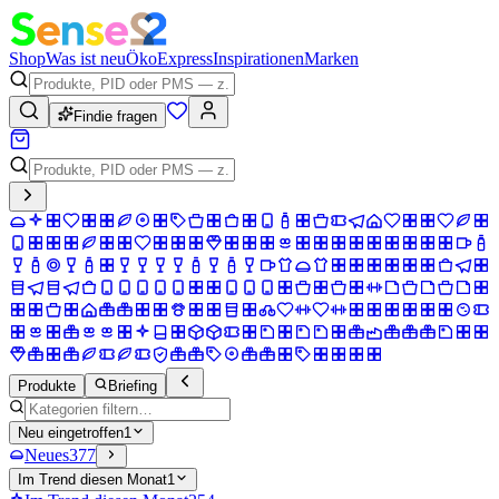
Shop
Was ist neu
Öko
Express
Inspirationen
Marken
Findie fragen
Produkte
Briefing
Neu eingetroffen
1
Neues
377
Im Trend diesen Monat
1