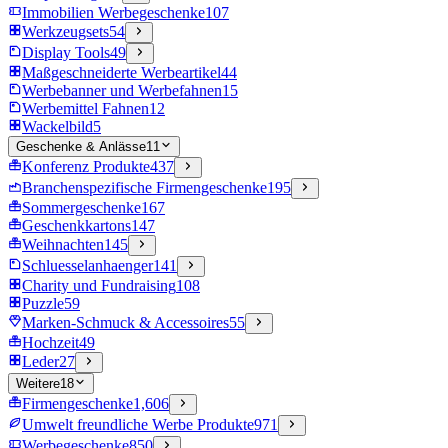
Immobilien Werbegeschenke
107
Werkzeugsets
54
Display Tools
49
Maßgeschneiderte Werbeartikel
44
Werbebanner und Werbefahnen
15
Werbemittel Fahnen
12
Wackelbild
5
Geschenke & Anlässe
11
Konferenz Produkte
437
Branchenspezifische Firmengeschenke
195
Sommergeschenke
167
Geschenkkartons
147
Weihnachten
145
Schluesselanhaenger
141
Charity und Fundraising
108
Puzzle
59
Marken-Schmuck & Accessoires
55
Hochzeit
49
Leder
27
Weitere
18
Firmengeschenke
1,606
Umwelt freundliche Werbe Produkte
971
Werbegeschenke
850