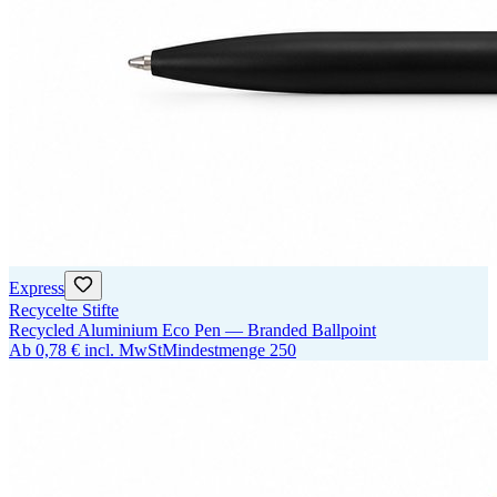
Express
Recycelte Stifte
Recycled Aluminium Eco Pen — Branded Ballpoint
Ab
0,78 €
incl. MwSt
Mindestmenge
250