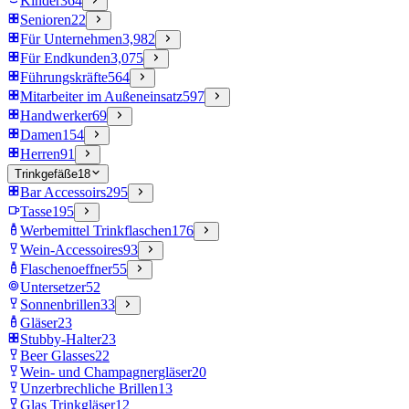
Kinder
364
Senioren
22
Für Unternehmen
3,982
Für Endkunden
3,075
Führungskräfte
564
Mitarbeiter im Außeneinsatz
597
Handwerker
69
Damen
154
Herren
91
Trinkgefäße
18
Bar Accessoirs
295
Tasse
195
Werbemittel Trinkflaschen
176
Wein-Accessoires
93
Flaschenoeffner
55
Untersetzer
52
Sonnenbrillen
33
Gläser
23
Stubby-Halter
23
Beer Glasses
22
Wein- und Champagnergläser
20
Unzerbrechliche Brillen
13
Glas Trinkgläser
12