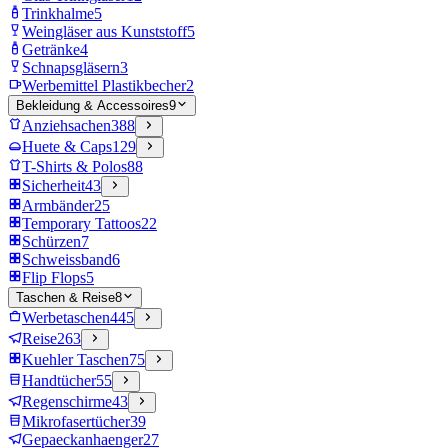
Trinkhalme
5
Weingläser aus Kunststoff
5
Getränke
4
Schnapsgläsern
3
Werbemittel Plastikbecher
2
Bekleidung & Accessoires
9
Anziehsachen
388
Huete & Caps
129
T-Shirts & Polos
88
Sicherheit
43
Armbänder
25
Temporary Tattoos
22
Schürzen
7
Schweissband
6
Flip Flops
5
Taschen & Reise
8
Werbetaschen
445
Reise
263
Kuehler Taschen
75
Handtücher
55
Regenschirme
43
Mikrofasertücher
39
Gepaeckanhaenger
27