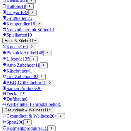
Bleistifte
51
Buttons
41
Lanyards
32
Grußkarten
25
Kompendien
16
Notizbücher mit Stiften
13
Spielkarten
10
Haus & Küche
11
Kueche
169
Picknick Artikel
148
Lifestyle
135
Auto Zubehoer
41
Käsebretter
41
Tier Zubehoer
39
BBQ-Grillzubehör
21
Samen Produkte
20
Decken
19
Duftbaum
8
Werbemittel Fahrradzubehör
5
Gesundheit & Wellness
11
Gesundheit & Wellness
204
Sport
200
Kosmetikprodukte
115