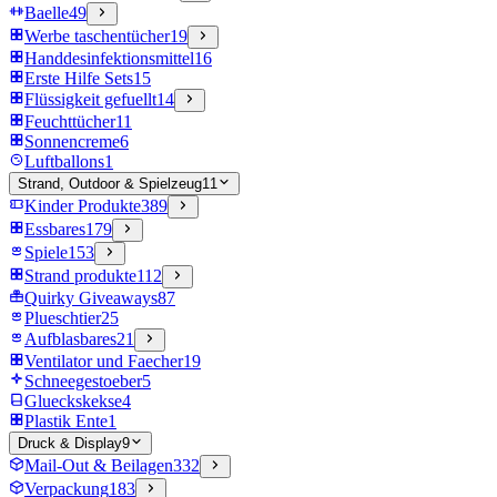
Baelle
49
Werbe taschentücher
19
Handdesinfektionsmittel
16
Erste Hilfe Sets
15
Flüssigkeit gefuellt
14
Feuchttücher
11
Sonnencreme
6
Luftballons
1
Strand, Outdoor & Spielzeug
11
Kinder Produkte
389
Essbares
179
Spiele
153
Strand produkte
112
Quirky Giveaways
87
Plueschtier
25
Aufblasbares
21
Ventilator und Faecher
19
Schneegestoeber
5
Glueckskekse
4
Plastik Ente
1
Druck & Display
9
Mail-Out & Beilagen
332
Verpackung
183