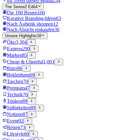
Im Trend diesen Monat
254
The Sense2 Edit
4
Die 100 Besten
100
Kreative Branding-Ideen
63
Nach Ästhetik shoppen
12
Nach Absicht einkaufen
30
Unsere Highlights
18
Öko
3,304
Express
290
Marken
85
Cheap & Cheerful
1,003
Büro
96
Bekleidung
69
Taschen
70
Premium
47
Technik
76
Trinken
89
Süßigkeiten
89
Notizen
87
Event
92
Reisen
73
Lifestyle
60