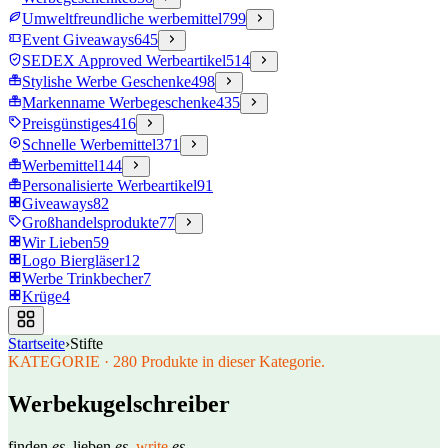
Umweltfreundliche werbemittel
799
Event Giveaways
645
SEDEX Approved Werbeartikel
514
Stylishe Werbe Geschenke
498
Markenname Werbegeschenke
435
Preisgünstiges
416
Schnelle Werbemittel
371
Werbemittel
144
Personalisierte Werbeartikel
91
Giveaways
82
Großhandelsprodukte
77
Wir Lieben
59
Logo Biergläser
12
Werbe Trinkbecher
7
Krüge
4
Startseite
›
Stifte
KATEGORIE
·
280
Produkte in dieser Kategorie.
Werbekugelschreiber
finden
es.
lieben
es.
write
es.