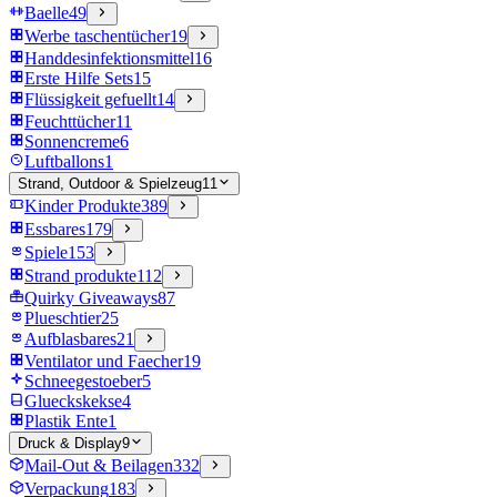
Baelle
49
Werbe taschentücher
19
Handdesinfektionsmittel
16
Erste Hilfe Sets
15
Flüssigkeit gefuellt
14
Feuchttücher
11
Sonnencreme
6
Luftballons
1
Strand, Outdoor & Spielzeug
11
Kinder Produkte
389
Essbares
179
Spiele
153
Strand produkte
112
Quirky Giveaways
87
Plueschtier
25
Aufblasbares
21
Ventilator und Faecher
19
Schneegestoeber
5
Glueckskekse
4
Plastik Ente
1
Druck & Display
9
Mail-Out & Beilagen
332
Verpackung
183