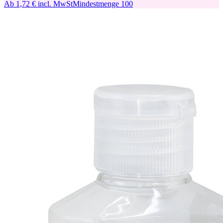
Ab
1,72 €
incl. MwSt
Mindestmenge
100