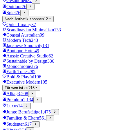
Gesundheit
87
Outdoor
76
Spiel
76
Nach Ästhetik shoppen
12
Quiet Luxury
37
Scandinavian Minimalism
133
Coastal Australian
99
Modern Tech
243
Japanese Simplicity
131
Boutique Hotel
49
Aussie Creative Studio
62
Sustainable by Design
336
Monochrome
376
Earth Tones
285
Bold & Playful
196
Executive Modern
105
Für wen ist es?
15
Alltag
3,208
Premium
1,134
Luxus
14
Junge Berufstätige
1,475
Familien & Eltern
561
Studenten
617