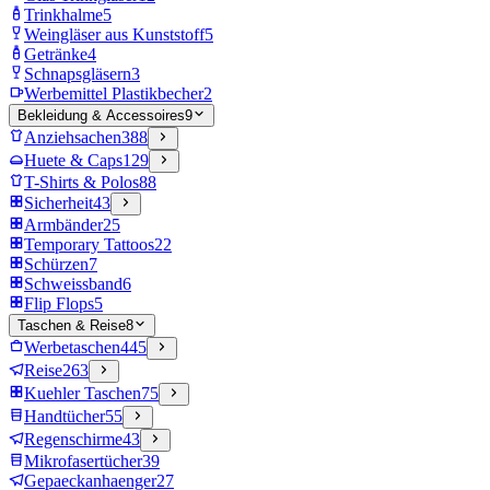
Trinkhalme
5
Weingläser aus Kunststoff
5
Getränke
4
Schnapsgläsern
3
Werbemittel Plastikbecher
2
Bekleidung & Accessoires
9
Anziehsachen
388
Huete & Caps
129
T-Shirts & Polos
88
Sicherheit
43
Armbänder
25
Temporary Tattoos
22
Schürzen
7
Schweissband
6
Flip Flops
5
Taschen & Reise
8
Werbetaschen
445
Reise
263
Kuehler Taschen
75
Handtücher
55
Regenschirme
43
Mikrofasertücher
39
Gepaeckanhaenger
27