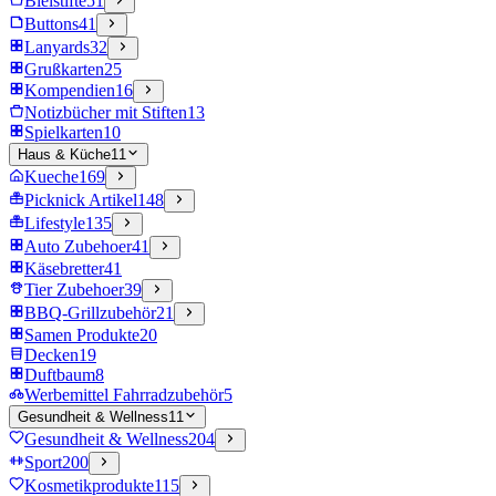
Bleistifte
51
Buttons
41
Lanyards
32
Grußkarten
25
Kompendien
16
Notizbücher mit Stiften
13
Spielkarten
10
Haus & Küche
11
Kueche
169
Picknick Artikel
148
Lifestyle
135
Auto Zubehoer
41
Käsebretter
41
Tier Zubehoer
39
BBQ-Grillzubehör
21
Samen Produkte
20
Decken
19
Duftbaum
8
Werbemittel Fahrradzubehör
5
Gesundheit & Wellness
11
Gesundheit & Wellness
204
Sport
200
Kosmetikprodukte
115