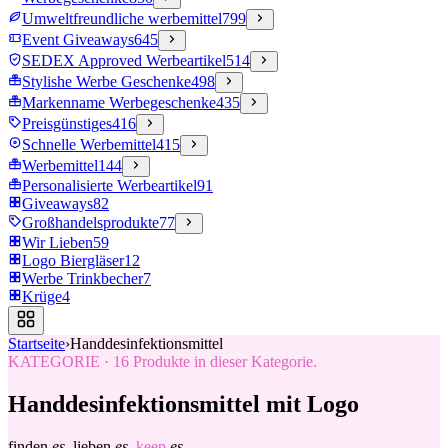
Umweltfreundliche werbemittel
799
Event Giveaways
645
SEDEX Approved Werbeartikel
514
Stylishe Werbe Geschenke
498
Markenname Werbegeschenke
435
Preisgünstiges
416
Schnelle Werbemittel
415
Werbemittel
144
Personalisierte Werbeartikel
91
Giveaways
82
Großhandelsprodukte
77
Wir Lieben
59
Logo Biergläser
12
Werbe Trinkbecher
7
Krüge
4
Startseite
›
Handdesinfektionsmittel
KATEGORIE
·
16
Produkte in dieser Kategorie.
Handdesinfektionsmittel mit Logo
finden
es.
lieben
es.
keep
es.