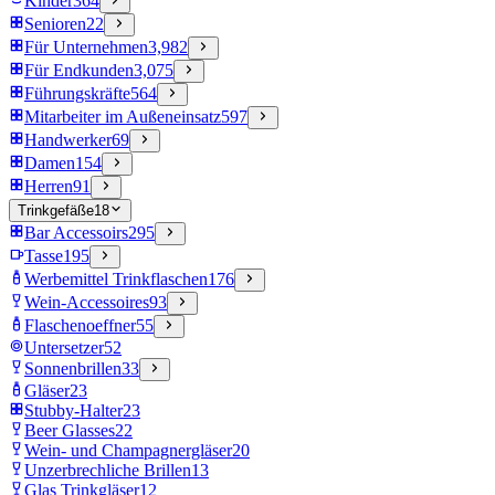
Kinder
364
Senioren
22
Für Unternehmen
3,982
Für Endkunden
3,075
Führungskräfte
564
Mitarbeiter im Außeneinsatz
597
Handwerker
69
Damen
154
Herren
91
Trinkgefäße
18
Bar Accessoirs
295
Tasse
195
Werbemittel Trinkflaschen
176
Wein-Accessoires
93
Flaschenoeffner
55
Untersetzer
52
Sonnenbrillen
33
Gläser
23
Stubby-Halter
23
Beer Glasses
22
Wein- und Champagnergläser
20
Unzerbrechliche Brillen
13
Glas Trinkgläser
12