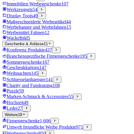
Immobilien Werbegeschenke
107
Werkzeugsets
54
Display Tools
49
Maßgeschneiderte Werbeartikel
44
Werbebanner und Werbefahnen
15
Werbemittel Fahnen
12
Wackelbild
5
Geschenke & Anlässe
11
Konferenz Produkte
437
Branchenspezifische Firmengeschenke
195
Sommergeschenke
167
Geschenkkartons
147
Weihnachten
145
Schluesselanhaenger
141
Charity und Fundraising
108
Puzzle
59
Marken-Schmuck & Accessoires
55
Hochzeit
49
Leder
27
Weitere
18
Firmengeschenke
1,606
Umwelt freundliche Werbe Produkte
971
Werbegeschenke
850