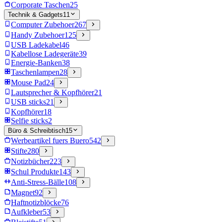
Corporate Taschen
25
Technik & Gadgets
11
Computer Zubehoer
267
Handy Zubehoer
125
USB Ladekabel
46
Kabellose Ladegeräte
39
Energie-Banken
38
Taschenlampen
28
Mouse Pad
24
Lautsprecher & Kopfhörer
21
USB sticks
21
Kopfhörer
18
Selfie sticks
2
Büro & Schreibtisch
15
Werbeartikel fuers Buero
542
Stifte
280
Notizbücher
223
Schul Produkte
143
Anti-Stress-Bälle
108
Magnet
92
Haftnotizblöcke
76
Aufkleber
53