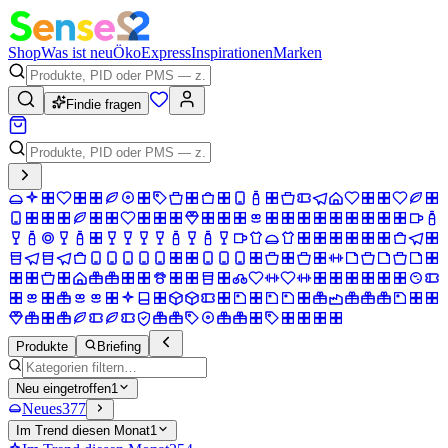
Shop
Was ist neu
Öko
Express
Inspirationen
Marken
Findie fragen
Produkte
Briefing
Neu eingetroffen
1
Neues
377
Im Trend diesen Monat
1