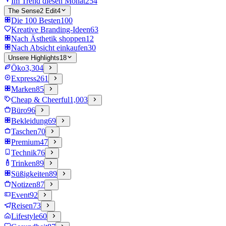
Im Trend diesen Monat
254
The Sense2 Edit
4
Die 100 Besten
100
Kreative Branding-Ideen
63
Nach Ästhetik shoppen
12
Nach Absicht einkaufen
30
Unsere Highlights
18
Öko
3,304
Express
261
Marken
85
Cheap & Cheerful
1,003
Büro
96
Bekleidung
69
Taschen
70
Premium
47
Technik
76
Trinken
89
Süßigkeiten
89
Notizen
87
Event
92
Reisen
73
Lifestyle
60