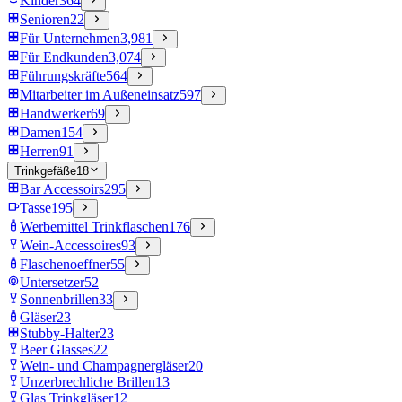
Kinder
364
Senioren
22
Für Unternehmen
3,981
Für Endkunden
3,074
Führungskräfte
564
Mitarbeiter im Außeneinsatz
597
Handwerker
69
Damen
154
Herren
91
Trinkgefäße
18
Bar Accessoirs
295
Tasse
195
Werbemittel Trinkflaschen
176
Wein-Accessoires
93
Flaschenoeffner
55
Untersetzer
52
Sonnenbrillen
33
Gläser
23
Stubby-Halter
23
Beer Glasses
22
Wein- und Champagnergläser
20
Unzerbrechliche Brillen
13
Glas Trinkgläser
12