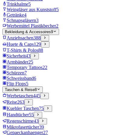
Trinkhalme
5
Weingläser aus Kunststoff
5
Getränke
4
Schnapsgläsern
3
Werbemittel Plastikbecher
2
Bekleidung & Accessoires
9
Anziehsachen
388
Huete & Caps
129
T-Shirts & Polos
88
Sicherheit
43
Armbänder
25
Temporary Tattoos
22
Schürzen
7
Schweissband
6
Flip Flops
5
Taschen & Reise
8
Werbetaschen
445
Reise
263
Kuehler Taschen
75
Handtücher
55
Regenschirme
43
Mikrofasertücher
39
Gepaeckanhaenger
27