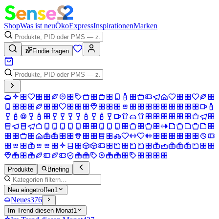
Shop
Was ist neu
Öko
Express
Inspirationen
Marken
Findie fragen
Produkte
Briefing
Neu eingetroffen
1
Neues
376
Im Trend diesen Monat
1