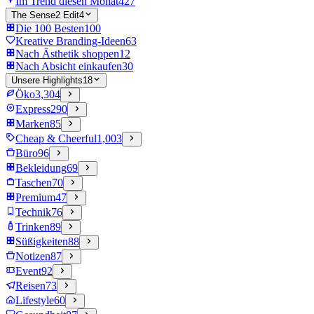
Im Trend diesen Monat
427
The Sense2 Edit
4
Die 100 Besten
100
Kreative Branding-Ideen
63
Nach Ästhetik shoppen
12
Nach Absicht einkaufen
30
Unsere Highlights
18
Öko
3,304
Express
290
Marken
85
Cheap & Cheerful
1,003
Büro
96
Bekleidung
69
Taschen
70
Premium
47
Technik
76
Trinken
89
Süßigkeiten
88
Notizen
87
Event
92
Reisen
73
Lifestyle
60