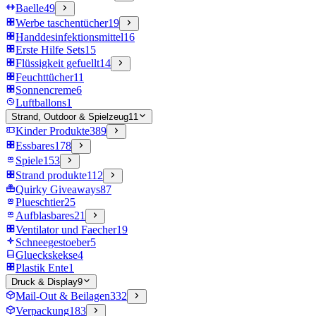
Baelle
49
Werbe taschentücher
19
Handdesinfektionsmittel
16
Erste Hilfe Sets
15
Flüssigkeit gefuellt
14
Feuchttücher
11
Sonnencreme
6
Luftballons
1
Strand, Outdoor & Spielzeug
11
Kinder Produkte
389
Essbares
178
Spiele
153
Strand produkte
112
Quirky Giveaways
87
Plueschtier
25
Aufblasbares
21
Ventilator und Faecher
19
Schneegestoeber
5
Glueckskekse
4
Plastik Ente
1
Druck & Display
9
Mail-Out & Beilagen
332
Verpackung
183