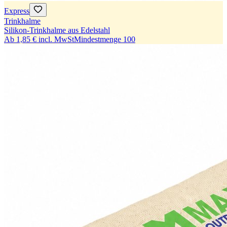
Express
Trinkhalme
Silikon-Trinkhalme aus Edelstahl
Ab
1,85 €
incl. MwSt
Mindestmenge
100