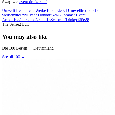
Swag wie
event drinkartikel
.
Umwelt freundliche Werbe Produkte
971
Umweltfreundliche
werbemittel
799
Event Drinkartikel
47
Sommer Event
Artikel
108
Getraenk Artikel
18
Schnelle Trinkgefäße
28
The Sense2 Edit
You may also like
Die 100 Besten — Deutschland
See all 100 →