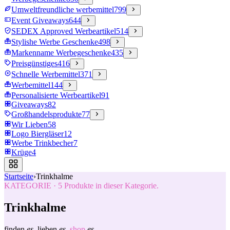
Umweltfreundliche werbemittel
799
Event Giveaways
644
SEDEX Approved Werbeartikel
514
Stylishe Werbe Geschenke
498
Markenname Werbegeschenke
435
Preisgünstiges
416
Schnelle Werbemittel
371
Werbemittel
144
Personalisierte Werbeartikel
91
Giveaways
82
Großhandelsprodukte
77
Wir Lieben
58
Logo Biergläser
12
Werbe Trinkbecher
7
Krüge
4
Startseite
›
Trinkhalme
KATEGORIE
·
5
Produkte in dieser Kategorie.
Trinkhalme
finden
es.
lieben
es.
shop
es.