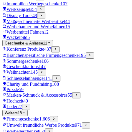
Immobilien Werbegeschenke
107
Werkzeugsets
54
Display Tools
49
Maßgeschneiderte Werbeartikel
44
Werbebanner und Werbefahnen
15
Werbemittel Fahnen
12
Wackelbild
5
Geschenke & Anlässe
11
Konferenz Produkte
437
Branchenspezifische Firmengeschenke
195
Sommergeschenke
166
Geschenkkartons
147
Weihnachten
145
Schluesselanhaenger
141
Charity und Fundraising
108
Puzzle
59
Marken-Schmuck & Accessoires
55
Hochzeit
49
Leder
27
Weitere
18
Firmengeschenke
1,606
Umwelt freundliche Werbe Produkte
971
Werbegeschenke
850