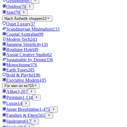
Gesundheit
87
Outdoor
76
Spiel
76
Nach Ästhetik shoppen
12
Quiet Luxury
37
Scandinavian Minimalism
133
Coastal Australian
99
Modern Tech
243
Japanese Simplicity
131
Boutique Hotel
49
Aussie Creative Studio
62
Sustainable by Design
336
Monochrome
376
Earth Tones
285
Bold & Playful
196
Executive Modern
105
Für wen ist es?
15
Alltag
3,207
Premium
1,134
Luxus
14
Junge Berufstätige
1,475
Familien & Eltern
561
Studenten
617