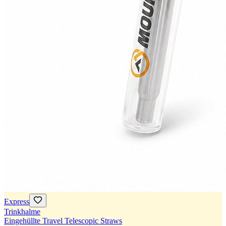
Express
Trinkhalme
Eingehüllte Travel Telescopic Straws