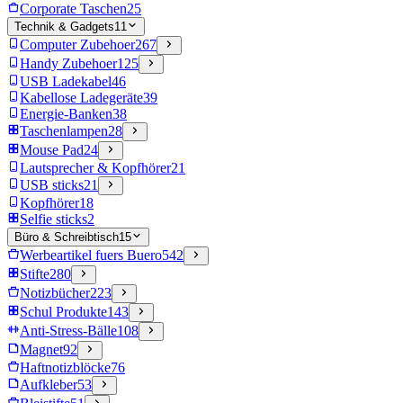
Corporate Taschen
25
Technik & Gadgets
11
Computer Zubehoer
267
Handy Zubehoer
125
USB Ladekabel
46
Kabellose Ladegeräte
39
Energie-Banken
38
Taschenlampen
28
Mouse Pad
24
Lautsprecher & Kopfhörer
21
USB sticks
21
Kopfhörer
18
Selfie sticks
2
Büro & Schreibtisch
15
Werbeartikel fuers Buero
542
Stifte
280
Notizbücher
223
Schul Produkte
143
Anti-Stress-Bälle
108
Magnet
92
Haftnotizblöcke
76
Aufkleber
53