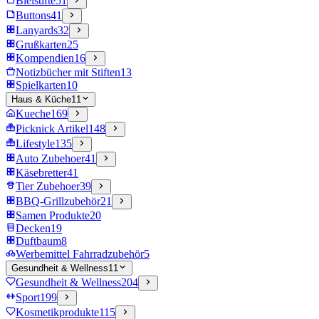
Bleistifte
51
Buttons
41
Lanyards
32
Grußkarten
25
Kompendien
16
Notizbücher mit Stiften
13
Spielkarten
10
Haus & Küche
11
Kueche
169
Picknick Artikel
148
Lifestyle
135
Auto Zubehoer
41
Käsebretter
41
Tier Zubehoer
39
BBQ-Grillzubehör
21
Samen Produkte
20
Decken
19
Duftbaum
8
Werbemittel Fahrradzubehör
5
Gesundheit & Wellness
11
Gesundheit & Wellness
204
Sport
199
Kosmetikprodukte
115