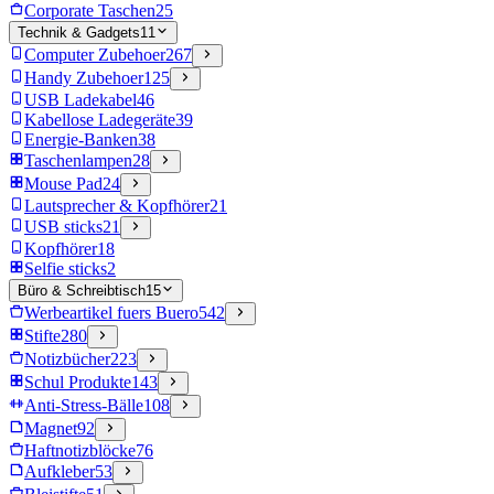
Corporate Taschen
25
Technik & Gadgets
11
Computer Zubehoer
267
Handy Zubehoer
125
USB Ladekabel
46
Kabellose Ladegeräte
39
Energie-Banken
38
Taschenlampen
28
Mouse Pad
24
Lautsprecher & Kopfhörer
21
USB sticks
21
Kopfhörer
18
Selfie sticks
2
Büro & Schreibtisch
15
Werbeartikel fuers Buero
542
Stifte
280
Notizbücher
223
Schul Produkte
143
Anti-Stress-Bälle
108
Magnet
92
Haftnotizblöcke
76
Aufkleber
53