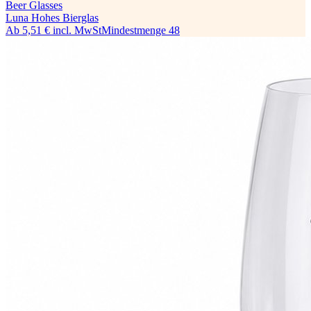
Beer Glasses
Luna Hohes Bierglas
Ab
5,51 €
incl. MwSt
Mindestmenge
48