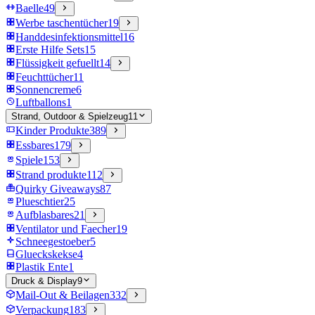
Baelle
49
Werbe taschentücher
19
Handdesinfektionsmittel
16
Erste Hilfe Sets
15
Flüssigkeit gefuellt
14
Feuchttücher
11
Sonnencreme
6
Luftballons
1
Strand, Outdoor & Spielzeug
11
Kinder Produkte
389
Essbares
179
Spiele
153
Strand produkte
112
Quirky Giveaways
87
Plueschtier
25
Aufblasbares
21
Ventilator und Faecher
19
Schneegestoeber
5
Glueckskekse
4
Plastik Ente
1
Druck & Display
9
Mail-Out & Beilagen
332
Verpackung
183