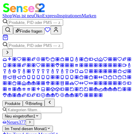
Shop
Was ist neu
Öko
Express
Inspirationen
Marken
Findie fragen
Produkte
Briefing
Neu eingetroffen
1
Neues
377
Im Trend diesen Monat
1