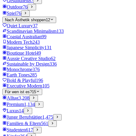
Gesundheit
87
Outdoor
76
Spiel
76
Nach Ästhetik shoppen
12
Quiet Luxury
37
Scandinavian Minimalism
133
Coastal Australian
99
Modern Tech
243
Japanese Simplicity
131
Boutique Hotel
49
Aussie Creative Studio
62
Sustainable by Design
336
Monochrome
376
Earth Tones
285
Bold & Playful
196
Executive Modern
105
Für wen ist es?
15
Alltag
3,208
Premium
1,134
Luxus
14
Junge Berufstätige
1,475
Familien & Eltern
561
Studenten
617