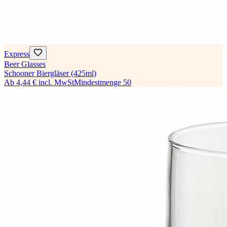
Express
Beer Glasses
Schooner Biergläser (425ml)
Ab
4,44 €
incl. MwSt
Mindestmenge
50