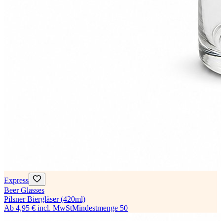
Express
Beer Glasses
Pilsner Biergläser (420ml)
Ab
4,95 €
incl. MwSt
Mindestmenge
50