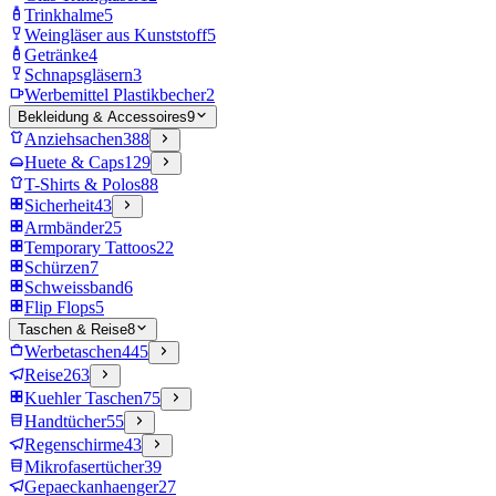
Trinkhalme
5
Weingläser aus Kunststoff
5
Getränke
4
Schnapsgläsern
3
Werbemittel Plastikbecher
2
Bekleidung & Accessoires
9
Anziehsachen
388
Huete & Caps
129
T-Shirts & Polos
88
Sicherheit
43
Armbänder
25
Temporary Tattoos
22
Schürzen
7
Schweissband
6
Flip Flops
5
Taschen & Reise
8
Werbetaschen
445
Reise
263
Kuehler Taschen
75
Handtücher
55
Regenschirme
43
Mikrofasertücher
39
Gepaeckanhaenger
27