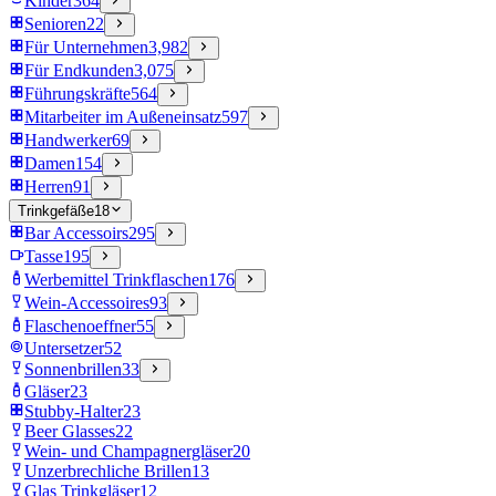
Kinder
364
Senioren
22
Für Unternehmen
3,982
Für Endkunden
3,075
Führungskräfte
564
Mitarbeiter im Außeneinsatz
597
Handwerker
69
Damen
154
Herren
91
Trinkgefäße
18
Bar Accessoirs
295
Tasse
195
Werbemittel Trinkflaschen
176
Wein-Accessoires
93
Flaschenoeffner
55
Untersetzer
52
Sonnenbrillen
33
Gläser
23
Stubby-Halter
23
Beer Glasses
22
Wein- und Champagnergläser
20
Unzerbrechliche Brillen
13
Glas Trinkgläser
12