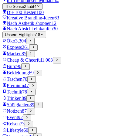
Im Trend diesen Monat
254
The Sense2 Edit
4
Die 100 Besten
100
Kreative Branding-Ideen
63
Nach Ästhetik shoppen
12
Nach Absicht einkaufen
30
Unsere Highlights
18
Öko
3,304
Express
261
Marken
85
Cheap & Cheerful
1,003
Büro
96
Bekleidung
69
Taschen
70
Premium
47
Technik
76
Trinken
89
Süßigkeiten
89
Notizen
87
Event
92
Reisen
73
Lifestyle
60