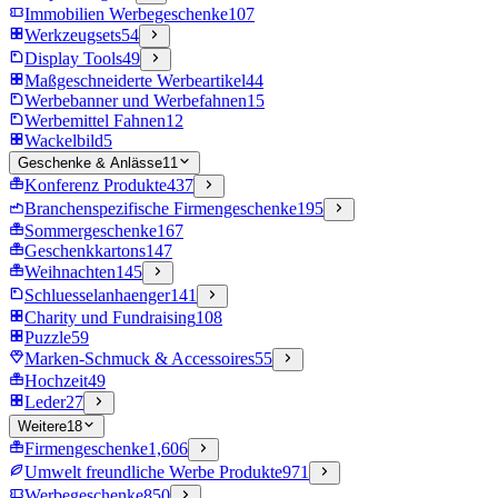
Immobilien Werbegeschenke
107
Werkzeugsets
54
Display Tools
49
Maßgeschneiderte Werbeartikel
44
Werbebanner und Werbefahnen
15
Werbemittel Fahnen
12
Wackelbild
5
Geschenke & Anlässe
11
Konferenz Produkte
437
Branchenspezifische Firmengeschenke
195
Sommergeschenke
167
Geschenkkartons
147
Weihnachten
145
Schluesselanhaenger
141
Charity und Fundraising
108
Puzzle
59
Marken-Schmuck & Accessoires
55
Hochzeit
49
Leder
27
Weitere
18
Firmengeschenke
1,606
Umwelt freundliche Werbe Produkte
971
Werbegeschenke
850