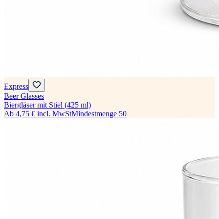
Express
Beer Glasses
Biergläser mit Stiel (425 ml)
Ab
4,75 €
incl. MwSt
Mindestmenge
50