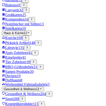
Bleistifte
51
Buttons
41
Lanyards
32
Grußkarten
25
Kompendien
16
Notizbücher mit Stiften
13
Spielkarten
10
Haus & Küche
11
Kueche
169
Picknick Artikel
148
Lifestyle
135
Auto Zubehoer
41
Käsebretter
41
Tier Zubehoer
39
BBQ-Grillzubehör
21
Samen Produkte
20
Decken
19
Duftbaum
8
Werbemittel Fahrradzubehör
5
Gesundheit & Wellness
11
Gesundheit & Wellness
204
Sport
200
Kosmetikprodukte
115