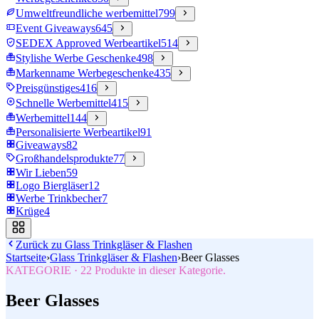
Umweltfreundliche werbemittel
799
Event Giveaways
645
SEDEX Approved Werbeartikel
514
Stylishe Werbe Geschenke
498
Markenname Werbegeschenke
435
Preisgünstiges
416
Schnelle Werbemittel
415
Werbemittel
144
Personalisierte Werbeartikel
91
Giveaways
82
Großhandelsprodukte
77
Wir Lieben
59
Logo Biergläser
12
Werbe Trinkbecher
7
Krüge
4
Zurück zu
Glass Trinkgläser & Flashen
Startseite
›
Glass Trinkgläser & Flashen
›
Beer Glasses
KATEGORIE
·
22
Produkte in dieser Kategorie.
Beer Glasses