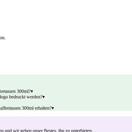
ion.
feetassen 300ml?
▾
nlogo bedruckt werden?
▾
affeetassen 300ml erhalten?
▾
s und wir geben unser Bestes, ihn zu unterbieten.