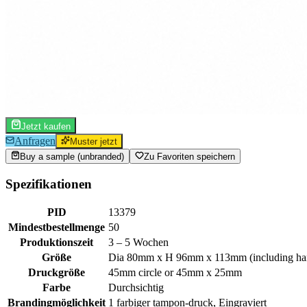
Jetzt kaufen
Anfragen
Muster jetzt
Buy a sample (unbranded)
Zu Favoriten speichern
Spezifikationen
PID
13379
Mindestbestellmenge
50
Produktionszeit
3 – 5 Wochen
Größe
Dia 80mm x H 96mm x 113mm (including ha
Druckgröße
45mm circle or 45mm x 25mm
Farbe
Durchsichtig
Brandingmöglichkeit
1 farbiger tampon-druck, Eingraviert