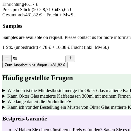
Einrichtung
46,17 €
Preis pro Stück
(
50
×
8,71 €
)
435,65 €
Gesamtpreis
481,82 €
+ Fracht + MwSt.
Samples
Samples are available on request. Please contact us for more informat
1 Stk. (unbedruckt)
4,78 €
+
10,38 €
Fracht (inkl. MwSt.)
Zum Angebot hinzufügen
· 481,82 €
Häufig gestellte Fragen
Wie hoch ist die Mindestbestellmenge für Okter Glas mattierte Kaf
Kann Okter Glas mattierte Kaffeetassen 300ml mit meinem Firme
Wie lange dauert die Produktion?
▾
Kann ich vor der Bestellung ein Muster von Okter Glas mattierte K
Bestpreis-Garantie
🎉
Haben Sie einen günstigeren Preis gefunden? Sagen Sie es un