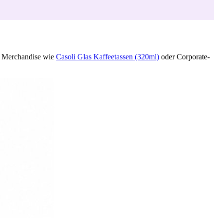
te Merchandise wie
Casoli Glas Kaffeetassen (320ml)
oder Corporate-