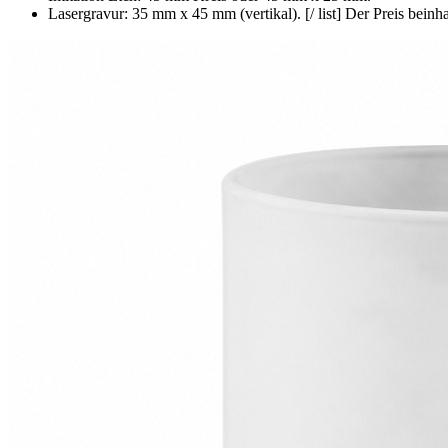
Lasergravur: 35 mm x 45 mm (vertikal). [/ list] Der Preis beinh