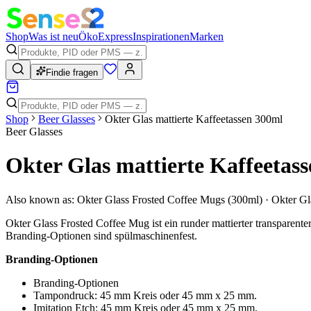
Shop
Was ist neu
Öko
Express
Inspirationen
Marken
Findie fragen
Shop
Beer Glasses
Okter Glas mattierte Kaffeetassen 300ml
Beer Glasses
Okter Glas mattierte Kaffeetas
Also known as:
Okter Glass Frosted Coffee Mugs (300ml) · Okter G
Okter Glass Frosted Coffee Mug ist ein runder mattierter transparen
Branding-Optionen sind spülmaschinenfest.
Branding-Optionen
Branding-Optionen
Tampondruck: 45 mm Kreis oder 45 mm x 25 mm.
Imitation Etch: 45 mm Kreis oder 45 mm x 25 mm.