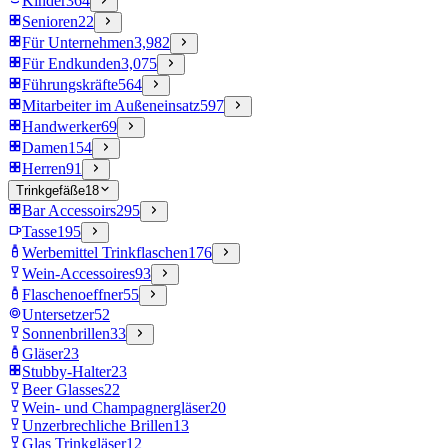
Kinder
364
Senioren
22
Für Unternehmen
3,982
Für Endkunden
3,075
Führungskräfte
564
Mitarbeiter im Außeneinsatz
597
Handwerker
69
Damen
154
Herren
91
Trinkgefäße
18
Bar Accessoirs
295
Tasse
195
Werbemittel Trinkflaschen
176
Wein-Accessoires
93
Flaschenoeffner
55
Untersetzer
52
Sonnenbrillen
33
Gläser
23
Stubby-Halter
23
Beer Glasses
22
Wein- und Champagnergläser
20
Unzerbrechliche Brillen
13
Glas Trinkgläser
12