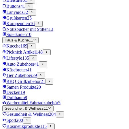
Bleistifte
51
Buttons
41
Lanyards
32
Grußkarten
25
Kompendien
16
Notizbücher mit Stiften
13
Spielkarten
10
Haus & Küche
11
Kueche
169
Picknick Artikel
148
Lifestyle
135
Auto Zubehoer
41
Käsebretter
41
Tier Zubehoer
39
BBQ-Grillzubehör
21
Samen Produkte
20
Decken
19
Duftbaum
8
Werbemittel Fahrradzubehör
5
Gesundheit & Wellness
11
Gesundheit & Wellness
204
Sport
200
Kosmetikprodukte
115