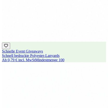
Schnelle Event Giveaways
Schnell bedruckte Polyester-Lanyards
Ab
0,79 €
incl. MwSt
Mindestmenge
100