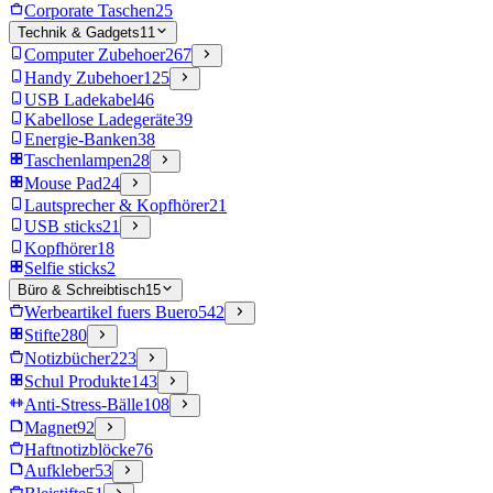
Corporate Taschen
25
Technik & Gadgets
11
Computer Zubehoer
267
Handy Zubehoer
125
USB Ladekabel
46
Kabellose Ladegeräte
39
Energie-Banken
38
Taschenlampen
28
Mouse Pad
24
Lautsprecher & Kopfhörer
21
USB sticks
21
Kopfhörer
18
Selfie sticks
2
Büro & Schreibtisch
15
Werbeartikel fuers Buero
542
Stifte
280
Notizbücher
223
Schul Produkte
143
Anti-Stress-Bälle
108
Magnet
92
Haftnotizblöcke
76
Aufkleber
53