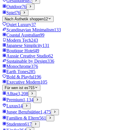
Gesundheit
87
Outdoor
76
Spiel
76
Nach Ästhetik shoppen
12
Quiet Luxury
37
Scandinavian Minimalism
133
Coastal Australian
99
Modern Tech
243
Japanese Simplicity
131
Boutique Hotel
49
Aussie Creative Studio
62
Sustainable by Design
336
Monochrome
376
Earth Tones
285
Bold & Playful
196
Executive Modern
105
Für wen ist es?
15
Alltag
3,208
Premium
1,134
Luxus
14
Junge Berufstätige
1,475
Familien & Eltern
561
Studenten
617