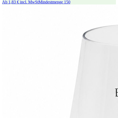
Ab
1,83 €
incl. MwSt
Mindestmenge
150