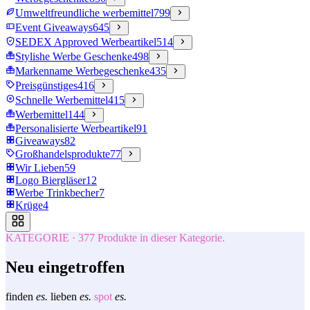
Umweltfreundliche werbemittel
799
Event Giveaways
645
SEDEX Approved Werbeartikel
514
Stylishe Werbe Geschenke
498
Markenname Werbegeschenke
435
Preisgünstiges
416
Schnelle Werbemittel
415
Werbemittel
144
Personalisierte Werbeartikel
91
Giveaways
82
Großhandelsprodukte
77
Wir Lieben
59
Logo Biergläser
12
Werbe Trinkbecher
7
Krüge
4
KATEGORIE
·
377
Produkte in dieser Kategorie.
Neu eingetroffen
finden
es.
lieben
es.
spot
es.