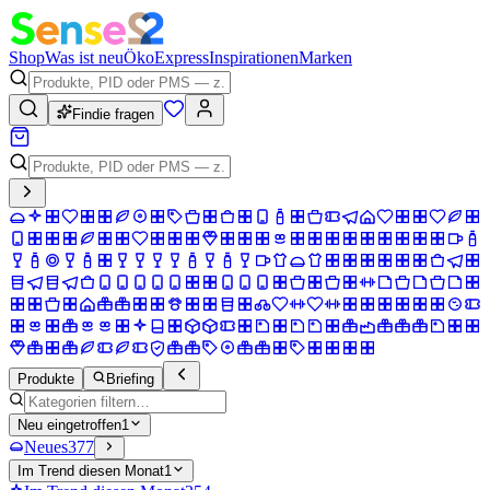
Shop
Was ist neu
Öko
Express
Inspirationen
Marken
Findie fragen
Produkte
Briefing
Neu eingetroffen
1
Neues
377
Im Trend diesen Monat
1