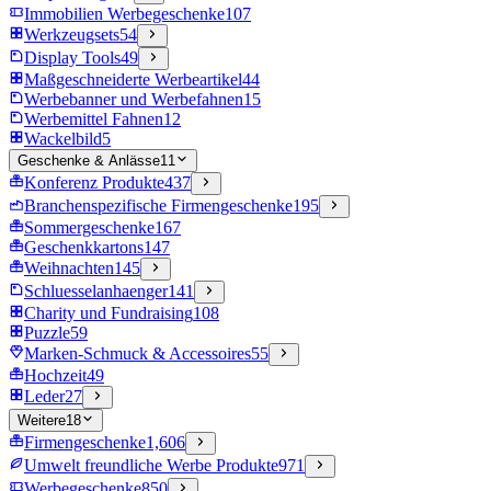
Immobilien Werbegeschenke
107
Werkzeugsets
54
Display Tools
49
Maßgeschneiderte Werbeartikel
44
Werbebanner und Werbefahnen
15
Werbemittel Fahnen
12
Wackelbild
5
Geschenke & Anlässe
11
Konferenz Produkte
437
Branchenspezifische Firmengeschenke
195
Sommergeschenke
167
Geschenkkartons
147
Weihnachten
145
Schluesselanhaenger
141
Charity und Fundraising
108
Puzzle
59
Marken-Schmuck & Accessoires
55
Hochzeit
49
Leder
27
Weitere
18
Firmengeschenke
1,606
Umwelt freundliche Werbe Produkte
971
Werbegeschenke
850