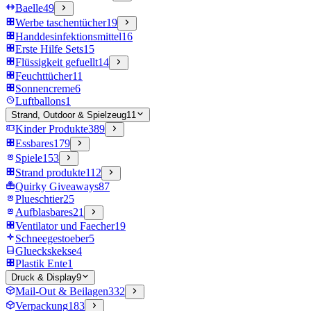
Baelle
49
Werbe taschentücher
19
Handdesinfektionsmittel
16
Erste Hilfe Sets
15
Flüssigkeit gefuellt
14
Feuchttücher
11
Sonnencreme
6
Luftballons
1
Strand, Outdoor & Spielzeug
11
Kinder Produkte
389
Essbares
179
Spiele
153
Strand produkte
112
Quirky Giveaways
87
Plueschtier
25
Aufblasbares
21
Ventilator und Faecher
19
Schneegestoeber
5
Glueckskekse
4
Plastik Ente
1
Druck & Display
9
Mail-Out & Beilagen
332
Verpackung
183