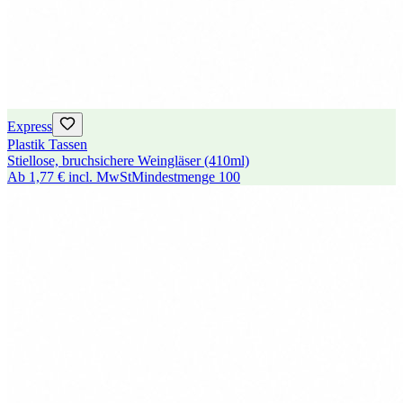
Express
Plastik Tassen
Stiellose, bruchsichere Weingläser (410ml)
Ab
1,77 €
incl. MwSt
Mindestmenge
100