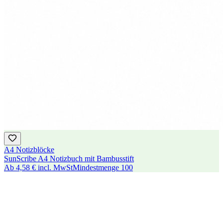
A4 Notizblöcke
SunScribe A4 Notizbuch mit Bambusstift
Ab
4,58 €
incl. MwSt
Mindestmenge
100