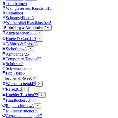
Trinkhalme
5
Weingläser aus Kunststoff
5
Getränke
4
Schnapsgläsern
3
Werbemittel Plastikbecher
2
Bekleidung & Accessoires
9
Anziehsachen
388
Huete & Caps
129
T-Shirts & Polos
88
Sicherheit
43
Armbänder
25
Temporary Tattoos
22
Schürzen
7
Schweissband
6
Flip Flops
5
Taschen & Reise
8
Werbetaschen
445
Reise
263
Kuehler Taschen
75
Handtücher
55
Regenschirme
43
Mikrofasertücher
39
Gepaeckanhaenger
27