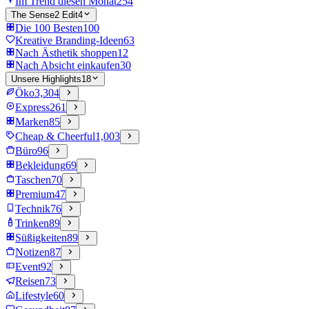
Im Trend diesen Monat
254
The Sense2 Edit
4
Die 100 Besten
100
Kreative Branding-Ideen
63
Nach Ästhetik shoppen
12
Nach Absicht einkaufen
30
Unsere Highlights
18
Öko
3,304
Express
261
Marken
85
Cheap & Cheerful
1,003
Büro
96
Bekleidung
69
Taschen
70
Premium
47
Technik
76
Trinken
89
Süßigkeiten
89
Notizen
87
Event
92
Reisen
73
Lifestyle
60