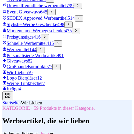
Umweltfreundliche werbemittel
799
Event Giveaways
645
SEDEX Approved Werbeartikel
514
Stylishe Werbe Geschenke
498
Markenname Werbegeschenke
435
Preisgünstiges
416
Schnelle Werbemittel
415
Werbemittel
144
Personalisierte Werbeartikel
91
Giveaways
82
Großhandelsprodukte
77
Wir Lieben
59
Logo Biergläser
12
Werbe Trinkbecher
7
Krüge
4
Startseite
›
Wir Lieben
KATEGORIE
·
59
Produkte in dieser Kategorie.
Werbeartikel, die wir lieben
finden
es.
lieben
es.
love
es.