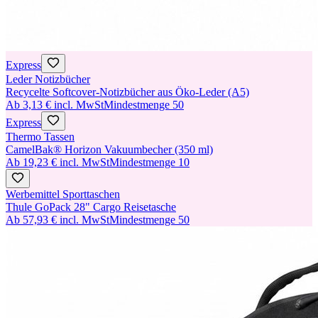
Express
Leder Notizbücher
Recycelte Softcover-Notizbücher aus Öko-Leder (A5)
Ab
3,13 €
incl. MwSt
Mindestmenge
50
Express
Thermo Tassen
CamelBak® Horizon Vakuumbecher (350 ml)
Ab
19,23 €
incl. MwSt
Mindestmenge
10
Werbemittel Sporttaschen
Thule GoPack 28" Cargo Reisetasche
Ab
57,93 €
incl. MwSt
Mindestmenge
50