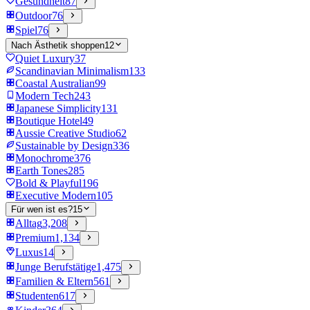
Gesundheit
87
Outdoor
76
Spiel
76
Nach Ästhetik shoppen
12
Quiet Luxury
37
Scandinavian Minimalism
133
Coastal Australian
99
Modern Tech
243
Japanese Simplicity
131
Boutique Hotel
49
Aussie Creative Studio
62
Sustainable by Design
336
Monochrome
376
Earth Tones
285
Bold & Playful
196
Executive Modern
105
Für wen ist es?
15
Alltag
3,208
Premium
1,134
Luxus
14
Junge Berufstätige
1,475
Familien & Eltern
561
Studenten
617