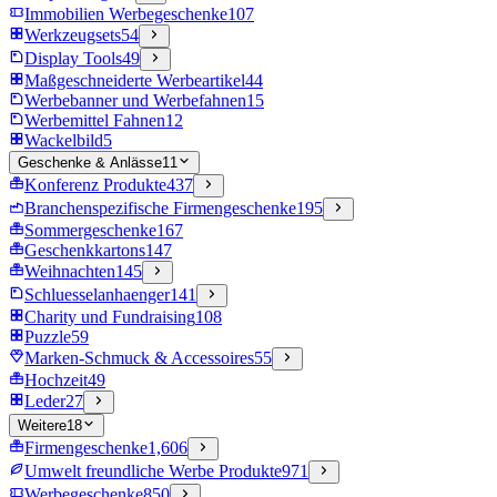
Immobilien Werbegeschenke
107
Werkzeugsets
54
Display Tools
49
Maßgeschneiderte Werbeartikel
44
Werbebanner und Werbefahnen
15
Werbemittel Fahnen
12
Wackelbild
5
Geschenke & Anlässe
11
Konferenz Produkte
437
Branchenspezifische Firmengeschenke
195
Sommergeschenke
167
Geschenkkartons
147
Weihnachten
145
Schluesselanhaenger
141
Charity und Fundraising
108
Puzzle
59
Marken-Schmuck & Accessoires
55
Hochzeit
49
Leder
27
Weitere
18
Firmengeschenke
1,606
Umwelt freundliche Werbe Produkte
971
Werbegeschenke
850