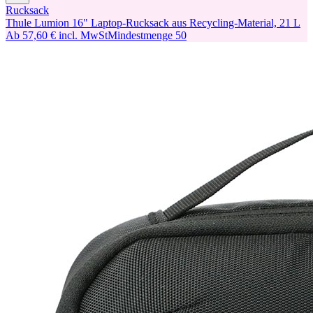
Rucksack
Thule Lumion 16" Laptop-Rucksack aus Recycling-Material, 21 L
Ab
57,60 €
incl. MwSt
Mindestmenge
50