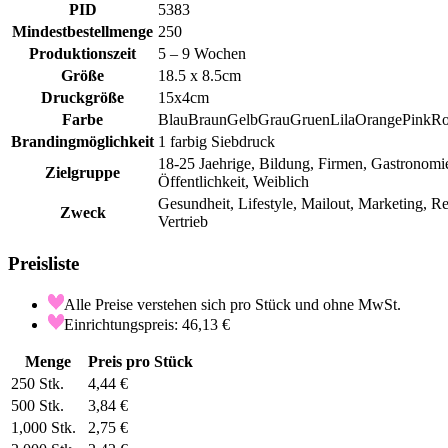
PID
5383
Mindestbestellmenge
250
Produktionszeit
5 – 9 Wochen
Größe
18.5 x 8.5cm
Druckgröße
15x4cm
Farbe
Blau
Braun
Gelb
Grau
Gruen
Lila
Orange
Pink
Ro
Brandingmöglichkeit
1 farbig Siebdruck
18-25 Jaehrige, Bildung, Firmen, Gastronomi
Zielgruppe
Öffentlichkeit, Weiblich
Gesundheit, Lifestyle, Mailout, Marketing, Re
Zweck
Vertrieb
Preisliste
Alle Preise verstehen sich pro Stück und ohne MwSt.
Einrichtungspreis: 46,13 €
Menge
Preis pro Stück
250
Stk.
4,44 €
500
Stk.
3,84 €
1,000
Stk.
2,75 €