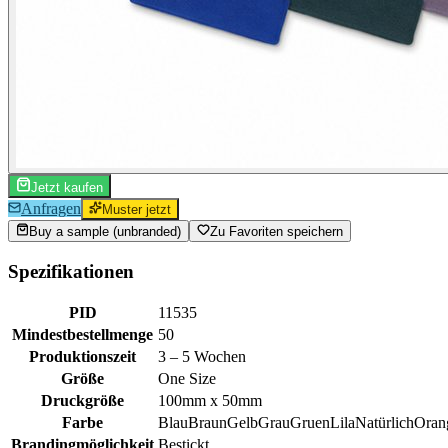
Jetzt kaufen
Anfragen
Muster jetzt
Buy a sample (unbranded)
Zu Favoriten speichern
Spezifikationen
PID
11535
Mindestbestellmenge
50
Produktionszeit
3 – 5 Wochen
Größe
One Size
Druckgröße
100mm x 50mm
Farbe
Blau
Braun
Gelb
Grau
Gruen
Lila
Natürlich
Oran
Brandingmöglichkeit
Bestickt