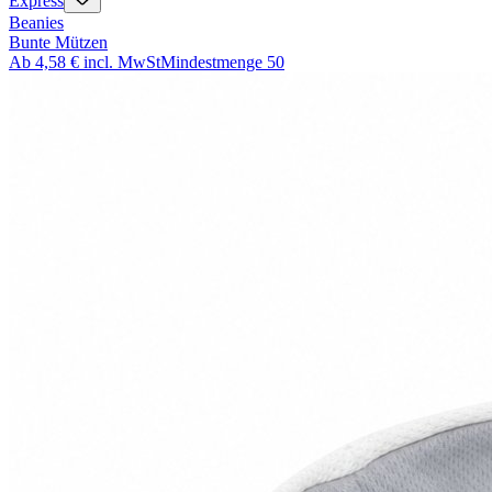
Express
Beanies
Bunte Mützen
Ab
4,58 €
incl. MwSt
Mindestmenge
50