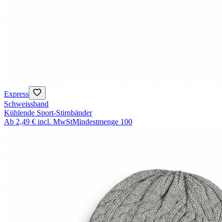
Express
Schweissband
Kühlende Sport-Stirnbänder
Ab
2,49 €
incl. MwSt
Mindestmenge
100