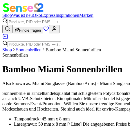
Shop
Was ist neu
Öko
Express
Inspirationen
Marken
Findie fragen
Shop
Sonnenbrillen
Bamboo Miami Sonnenbrillen
Sonnenbrillen
Bamboo Miami Sonnenbrillen
Also known as:
Miami Sunglasses (Bamboo Arms) · Miami Sunglass
Sonnenbrille in Einzelhandelsqualität mit schlagfestem Polycarbo
als auch UVB-Schutz bieten. Ein optionaler Mikrofaserbeutel ist geg
coole Sommer-Event-Promotion. Wählen Sie unsere trendige Sonnenbr
Modeschauen und Hochzeiten. Sie sind auch ideal für enviro-Kampa
Tampondruck: 45 mm x 8 mm
Lasergravur: 50 mm x 8 mm [/ Liste] Die angegebenen Preise be