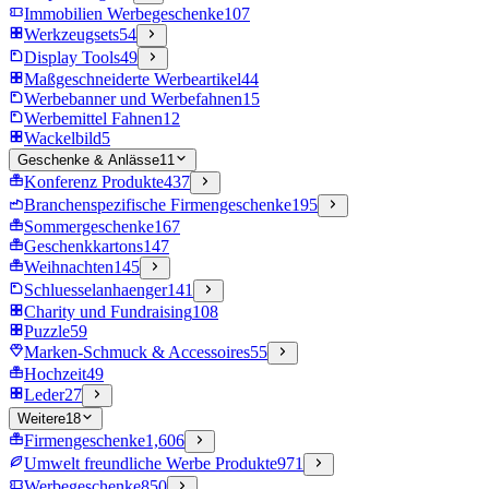
Immobilien Werbegeschenke
107
Werkzeugsets
54
Display Tools
49
Maßgeschneiderte Werbeartikel
44
Werbebanner und Werbefahnen
15
Werbemittel Fahnen
12
Wackelbild
5
Geschenke & Anlässe
11
Konferenz Produkte
437
Branchenspezifische Firmengeschenke
195
Sommergeschenke
167
Geschenkkartons
147
Weihnachten
145
Schluesselanhaenger
141
Charity und Fundraising
108
Puzzle
59
Marken-Schmuck & Accessoires
55
Hochzeit
49
Leder
27
Weitere
18
Firmengeschenke
1,606
Umwelt freundliche Werbe Produkte
971
Werbegeschenke
850