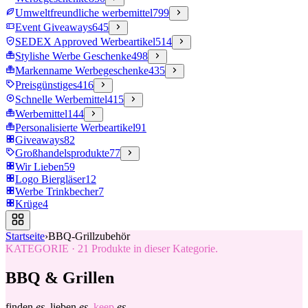
Umweltfreundliche werbemittel
799
Event Giveaways
645
SEDEX Approved Werbeartikel
514
Stylishe Werbe Geschenke
498
Markenname Werbegeschenke
435
Preisgünstiges
416
Schnelle Werbemittel
415
Werbemittel
144
Personalisierte Werbeartikel
91
Giveaways
82
Großhandelsprodukte
77
Wir Lieben
59
Logo Biergläser
12
Werbe Trinkbecher
7
Krüge
4
Startseite
›
BBQ-Grillzubehör
KATEGORIE
·
21
Produkte in dieser Kategorie.
BBQ & Grillen
finden
es.
lieben
es.
keep
es.