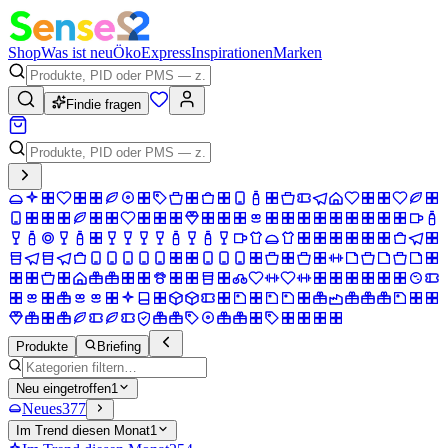
Shop
Was ist neu
Öko
Express
Inspirationen
Marken
Findie fragen
Produkte
Briefing
Neu eingetroffen
1
Neues
377
Im Trend diesen Monat
1