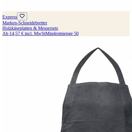
Express
Marken-Schneidebretter
Holzkäseplatten & Messersets
Ab
14,57 €
incl. MwSt
Mindestmenge
50