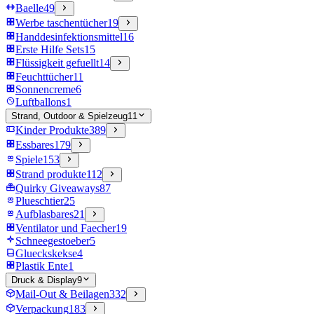
Baelle
49
Werbe taschentücher
19
Handdesinfektionsmittel
16
Erste Hilfe Sets
15
Flüssigkeit gefuellt
14
Feuchttücher
11
Sonnencreme
6
Luftballons
1
Strand, Outdoor & Spielzeug
11
Kinder Produkte
389
Essbares
179
Spiele
153
Strand produkte
112
Quirky Giveaways
87
Plueschtier
25
Aufblasbares
21
Ventilator und Faecher
19
Schneegestoeber
5
Glueckskekse
4
Plastik Ente
1
Druck & Display
9
Mail-Out & Beilagen
332
Verpackung
183