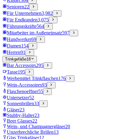
Kinder
364
Senioren
22
Für Unternehmen
3,982
Für Endkunden
3,075
Führungskräfte
564
Mitarbeiter im Außeneinsatz
597
Handwerker
69
Damen
154
Herren
91
Trinkgefäße
18
Bar Accessoirs
295
Tasse
195
Werbemittel Trinkflaschen
176
Wein-Accessoires
93
Flaschenoeffner
55
Untersetzer
52
Sonnenbrillen
33
Gläser
23
Stubby-Halter
23
Beer Glasses
22
Wein- und Champagnergläser
20
Unzerbrechliche Brillen
13
Glas Trinkgläser
12