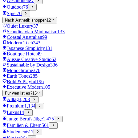
Gesundheit
87
Outdoor
76
Spiel
76
Nach Ästhetik shoppen
12
Quiet Luxury
37
Scandinavian Minimalism
133
Coastal Australian
99
Modern Tech
243
Japanese Simplicity
131
Boutique Hotel
49
Aussie Creative Studio
62
Sustainable by Design
336
Monochrome
376
Earth Tones
285
Bold & Playful
196
Executive Modern
105
Für wen ist es?
15
Alltag
3,208
Premium
1,134
Luxus
14
Junge Berufstätige
1,475
Familien & Eltern
561
Studenten
617