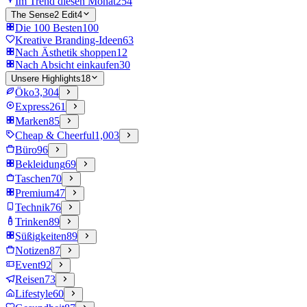
Im Trend diesen Monat
254
The Sense2 Edit
4
Die 100 Besten
100
Kreative Branding-Ideen
63
Nach Ästhetik shoppen
12
Nach Absicht einkaufen
30
Unsere Highlights
18
Öko
3,304
Express
261
Marken
85
Cheap & Cheerful
1,003
Büro
96
Bekleidung
69
Taschen
70
Premium
47
Technik
76
Trinken
89
Süßigkeiten
89
Notizen
87
Event
92
Reisen
73
Lifestyle
60