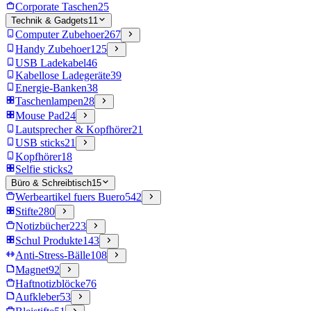
Corporate Taschen
25
Technik & Gadgets
11
Computer Zubehoer
267
Handy Zubehoer
125
USB Ladekabel
46
Kabellose Ladegeräte
39
Energie-Banken
38
Taschenlampen
28
Mouse Pad
24
Lautsprecher & Kopfhörer
21
USB sticks
21
Kopfhörer
18
Selfie sticks
2
Büro & Schreibtisch
15
Werbeartikel fuers Buero
542
Stifte
280
Notizbücher
223
Schul Produkte
143
Anti-Stress-Bälle
108
Magnet
92
Haftnotizblöcke
76
Aufkleber
53