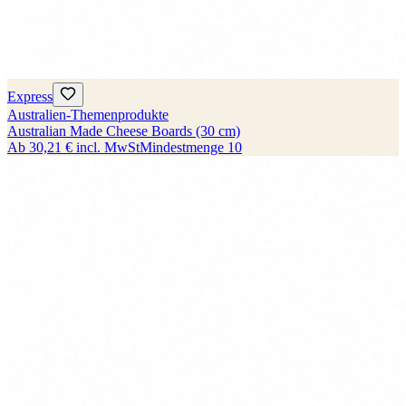
Express
Australien-Themenprodukte
Australian Made Cheese Boards (30 cm)
Ab
30,21 €
incl. MwSt
Mindestmenge
10