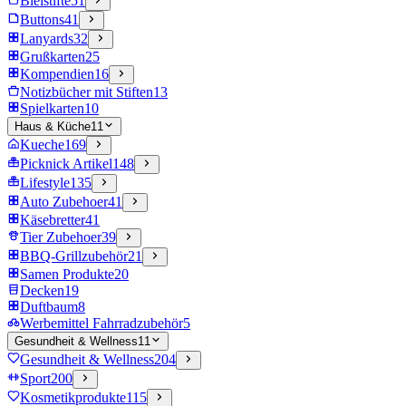
Bleistifte
51
Buttons
41
Lanyards
32
Grußkarten
25
Kompendien
16
Notizbücher mit Stiften
13
Spielkarten
10
Haus & Küche
11
Kueche
169
Picknick Artikel
148
Lifestyle
135
Auto Zubehoer
41
Käsebretter
41
Tier Zubehoer
39
BBQ-Grillzubehör
21
Samen Produkte
20
Decken
19
Duftbaum
8
Werbemittel Fahrradzubehör
5
Gesundheit & Wellness
11
Gesundheit & Wellness
204
Sport
200
Kosmetikprodukte
115