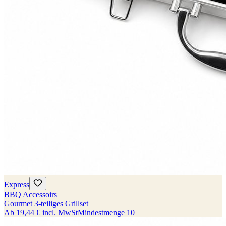
Express
BBQ Accessoirs
Gourmet 3-teiliges Grillset
Ab
19,44 €
incl. MwSt
Mindestmenge
10