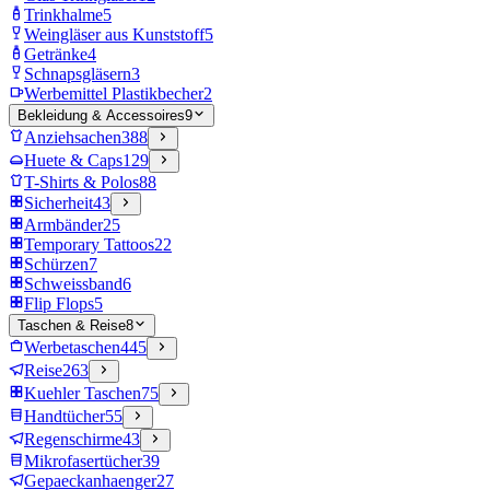
Trinkhalme
5
Weingläser aus Kunststoff
5
Getränke
4
Schnapsgläsern
3
Werbemittel Plastikbecher
2
Bekleidung & Accessoires
9
Anziehsachen
388
Huete & Caps
129
T-Shirts & Polos
88
Sicherheit
43
Armbänder
25
Temporary Tattoos
22
Schürzen
7
Schweissband
6
Flip Flops
5
Taschen & Reise
8
Werbetaschen
445
Reise
263
Kuehler Taschen
75
Handtücher
55
Regenschirme
43
Mikrofasertücher
39
Gepaeckanhaenger
27