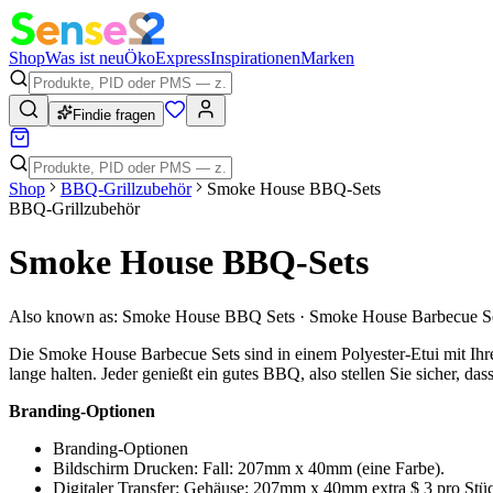
Shop
Was ist neu
Öko
Express
Inspirationen
Marken
Findie fragen
Shop
BBQ-Grillzubehör
Smoke House BBQ-Sets
BBQ-Grillzubehör
Smoke House BBQ-Sets
Also known as:
Smoke House BBQ Sets · Smoke House Barbecue Set 
Die Smoke House Barbecue Sets sind in einem Polyester-Etui mit Ihrem 
lange halten. Jeder genießt ein gutes BBQ, also stellen Sie sicher,
Branding-Optionen
Branding-Optionen
Bildschirm Drucken: Fall: 207mm x 40mm (eine Farbe).
Digitaler Transfer: Gehäuse: 207mm x 40mm extra $ 3 pro Stü