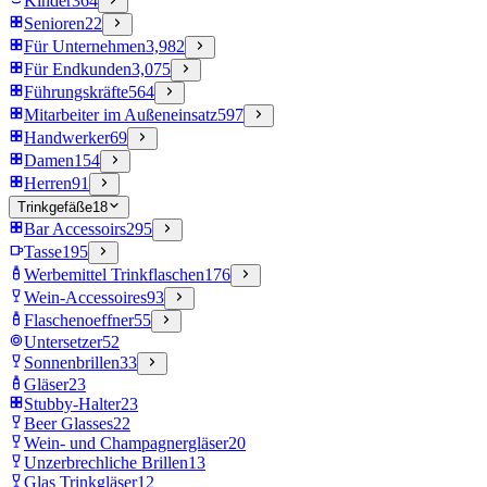
Kinder
364
Senioren
22
Für Unternehmen
3,982
Für Endkunden
3,075
Führungskräfte
564
Mitarbeiter im Außeneinsatz
597
Handwerker
69
Damen
154
Herren
91
Trinkgefäße
18
Bar Accessoirs
295
Tasse
195
Werbemittel Trinkflaschen
176
Wein-Accessoires
93
Flaschenoeffner
55
Untersetzer
52
Sonnenbrillen
33
Gläser
23
Stubby-Halter
23
Beer Glasses
22
Wein- und Champagnergläser
20
Unzerbrechliche Brillen
13
Glas Trinkgläser
12