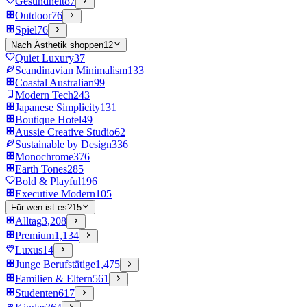
Gesundheit
87
Outdoor
76
Spiel
76
Nach Ästhetik shoppen
12
Quiet Luxury
37
Scandinavian Minimalism
133
Coastal Australian
99
Modern Tech
243
Japanese Simplicity
131
Boutique Hotel
49
Aussie Creative Studio
62
Sustainable by Design
336
Monochrome
376
Earth Tones
285
Bold & Playful
196
Executive Modern
105
Für wen ist es?
15
Alltag
3,208
Premium
1,134
Luxus
14
Junge Berufstätige
1,475
Familien & Eltern
561
Studenten
617