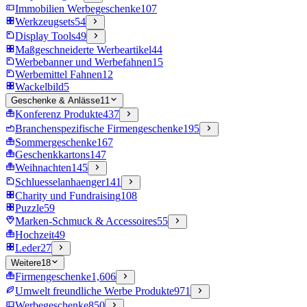
Immobilien Werbegeschenke
107
Werkzeugsets
54
Display Tools
49
Maßgeschneiderte Werbeartikel
44
Werbebanner und Werbefahnen
15
Werbemittel Fahnen
12
Wackelbild
5
Geschenke & Anlässe
11
Konferenz Produkte
437
Branchenspezifische Firmengeschenke
195
Sommergeschenke
167
Geschenkkartons
147
Weihnachten
145
Schluesselanhaenger
141
Charity und Fundraising
108
Puzzle
59
Marken-Schmuck & Accessoires
55
Hochzeit
49
Leder
27
Weitere
18
Firmengeschenke
1,606
Umwelt freundliche Werbe Produkte
971
Werbegeschenke
850