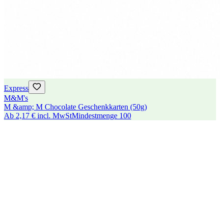
Express
M&M's
M &amp; M Chocolate Geschenkkarten (50g)
Ab
2,17 €
incl. MwSt
Mindestmenge
100