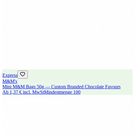
Express
M&M's
Mini M&M Bags 50g — Custom Branded Chocolate Favours
Ab
1,37 €
incl. MwSt
Mindestmenge
100