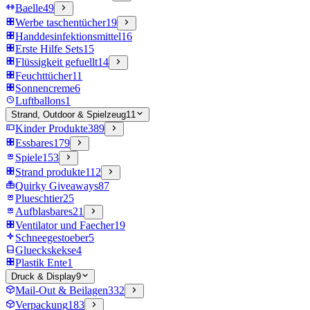
Baelle
49
Werbe taschentücher
19
Handdesinfektionsmittel
16
Erste Hilfe Sets
15
Flüssigkeit gefuellt
14
Feuchttücher
11
Sonnencreme
6
Luftballons
1
Strand, Outdoor & Spielzeug
11
Kinder Produkte
389
Essbares
179
Spiele
153
Strand produkte
112
Quirky Giveaways
87
Plueschtier
25
Aufblasbares
21
Ventilator und Faecher
19
Schneegestoeber
5
Glueckskekse
4
Plastik Ente
1
Druck & Display
9
Mail-Out & Beilagen
332
Verpackung
183