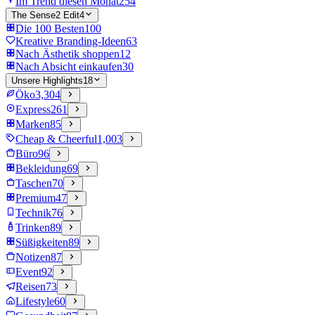
Im Trend diesen Monat
254
The Sense2 Edit
4
Die 100 Besten
100
Kreative Branding-Ideen
63
Nach Ästhetik shoppen
12
Nach Absicht einkaufen
30
Unsere Highlights
18
Öko
3,304
Express
261
Marken
85
Cheap & Cheerful
1,003
Büro
96
Bekleidung
69
Taschen
70
Premium
47
Technik
76
Trinken
89
Süßigkeiten
89
Notizen
87
Event
92
Reisen
73
Lifestyle
60