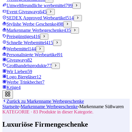
Umweltfreundliche werbemittel
799
Event Giveaways
645
SEDEX Approved Werbeartikel
514
Stylishe Werbe Geschenke
498
Markenname Werbegeschenke
435
Preisgünstiges
416
Schnelle Werbemittel
415
Werbemittel
144
Personalisierte Werbeartikel
91
Giveaways
82
Großhandelsprodukte
77
Wir Lieben
59
Logo Biergläser
12
Werbe Trinkbecher
7
Krüge
4
Zurück zu
Markenname Werbegeschenke
Startseite
›
Markenname Werbegeschenke
›
Markenname Süßwaren
KATEGORIE
·
83
Produkte in dieser Kategorie.
Luxuriöse Firmengeschenke