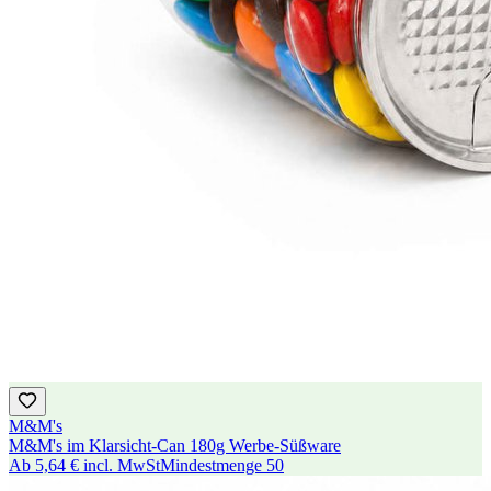
M&M's
M&M's im Klarsicht-Can 180g Werbe-Süßware
Ab
5,64 €
incl. MwSt
Mindestmenge
50