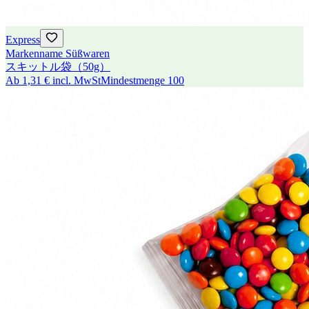
Express
Markenname Süßwaren
スキットル袋（50g）
Ab
1,31 €
incl. MwSt
Mindestmenge
100