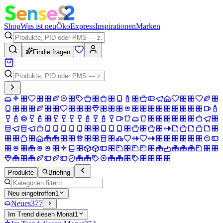
Shop
Was ist neu
Öko
Express
Inspirationen
Marken
Findie fragen
Produkte
Briefing
Neu eingetroffen
1
Neues
377
Im Trend diesen Monat
1