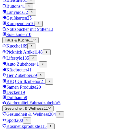
Bleistifte
51
Buttons
41
Lanyards
32
Grußkarten
25
Kompendien
16
Notizbücher mit Stiften
13
Spielkarten
10
Haus & Küche
11
Kueche
169
Picknick Artikel
148
Lifestyle
135
Auto Zubehoer
41
Käsebretter
41
Tier Zubehoer
39
BBQ-Grillzubehör
21
Samen Produkte
20
Decken
19
Duftbaum
8
Werbemittel Fahrradzubehör
5
Gesundheit & Wellness
11
Gesundheit & Wellness
204
Sport
200
Kosmetikprodukte
115