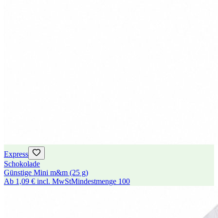
Express
Schokolade
Günstige Mini m&m (25 g)
Ab
1,09 €
incl. MwSt
Mindestmenge
100