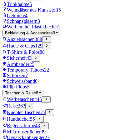
Trinkhalme
5
Weingläser aus Kunststoff
5
Getränke
4
Schnapsgläsern
3
Werbemittel Plastikbecher
2
Bekleidung & Accessoires
9
Anziehsachen
388
Huete & Caps
129
T-Shirts & Polos
88
Sicherheit
43
Armbänder
25
Temporary Tattoos
22
Schürzen
7
Schweissband
6
Flip Flops
5
Taschen & Reise
8
Werbetaschen
445
Reise
263
Kuehler Taschen
75
Handtücher
55
Regenschirme
43
Mikrofasertücher
39
Gepaeckanhaenger
27