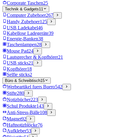
Corporate Taschen
25
Technik & Gadgets
11
Computer Zubehoer
267
Handy Zubehoer
125
USB Ladekabel
46
Kabellose Ladegeräte
39
Energie-Banken
38
Taschenlampen
28
Mouse Pad
24
Lautsprecher & Kopfhörer
21
USB sticks
21
Kopfhörer
18
Selfie sticks
2
Büro & Schreibtisch
15
Werbeartikel fuers Buero
542
Stifte
280
Notizbücher
223
Schul Produkte
143
Anti-Stress-Bälle
108
Magnet
92
Haftnotizblöcke
76
Aufkleber
53