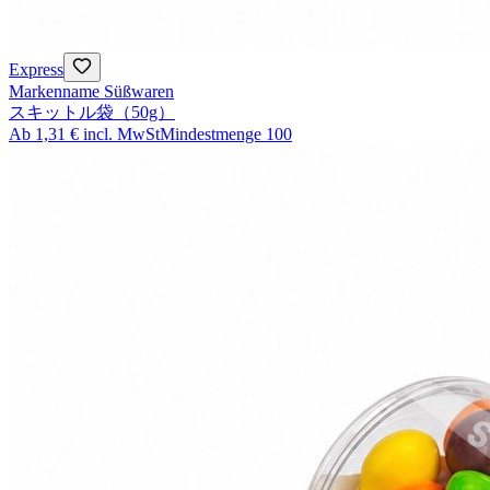
Express
Markenname Süßwaren
スキットル袋（50g）
Ab
1,31 €
incl. MwSt
Mindestmenge
100