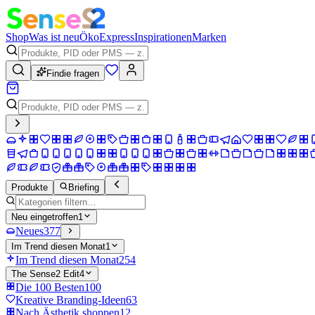
Shop
Was ist neu
Öko
Express
Inspirationen
Marken
Findie fragen
Produkte
Briefing
Neu eingetroffen
1
Neues
377
Im Trend diesen Monat
1
Im Trend diesen Monat
254
The Sense2 Edit
4
Die 100 Besten
100
Kreative Branding-Ideen
63
Nach Ästhetik shoppen
12