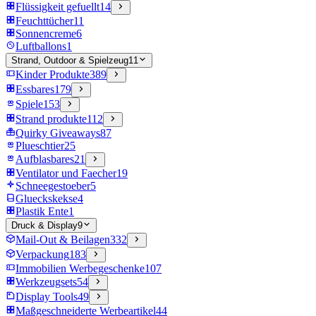
Flüssigkeit gefuellt
14
Feuchttücher
11
Sonnencreme
6
Luftballons
1
Strand, Outdoor & Spielzeug
11
Kinder Produkte
389
Essbares
179
Spiele
153
Strand produkte
112
Quirky Giveaways
87
Plueschtier
25
Aufblasbares
21
Ventilator und Faecher
19
Schneegestoeber
5
Glueckskekse
4
Plastik Ente
1
Druck & Display
9
Mail-Out & Beilagen
332
Verpackung
183
Immobilien Werbegeschenke
107
Werkzeugsets
54
Display Tools
49
Maßgeschneiderte Werbeartikel
44