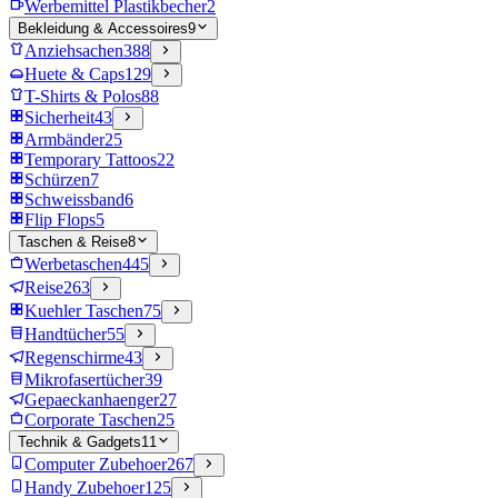
Werbemittel Plastikbecher
2
Bekleidung & Accessoires
9
Anziehsachen
388
Huete & Caps
129
T-Shirts & Polos
88
Sicherheit
43
Armbänder
25
Temporary Tattoos
22
Schürzen
7
Schweissband
6
Flip Flops
5
Taschen & Reise
8
Werbetaschen
445
Reise
263
Kuehler Taschen
75
Handtücher
55
Regenschirme
43
Mikrofasertücher
39
Gepaeckanhaenger
27
Corporate Taschen
25
Technik & Gadgets
11
Computer Zubehoer
267
Handy Zubehoer
125