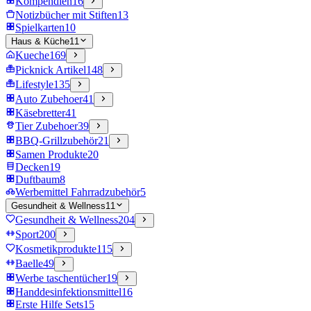
Kompendien
16
Notizbücher mit Stiften
13
Spielkarten
10
Haus & Küche
11
Kueche
169
Picknick Artikel
148
Lifestyle
135
Auto Zubehoer
41
Käsebretter
41
Tier Zubehoer
39
BBQ-Grillzubehör
21
Samen Produkte
20
Decken
19
Duftbaum
8
Werbemittel Fahrradzubehör
5
Gesundheit & Wellness
11
Gesundheit & Wellness
204
Sport
200
Kosmetikprodukte
115
Baelle
49
Werbe taschentücher
19
Handdesinfektionsmittel
16
Erste Hilfe Sets
15