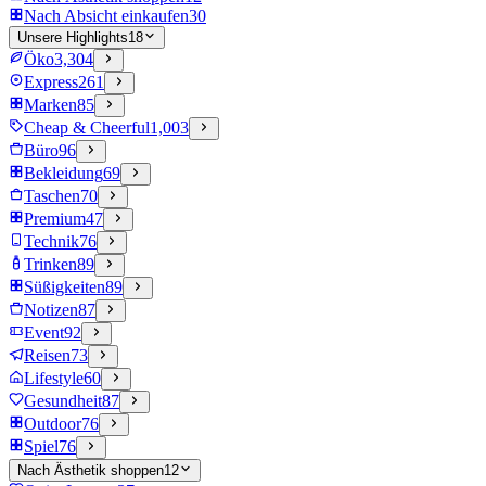
Nach Absicht einkaufen
30
Unsere Highlights
18
Öko
3,304
Express
261
Marken
85
Cheap & Cheerful
1,003
Büro
96
Bekleidung
69
Taschen
70
Premium
47
Technik
76
Trinken
89
Süßigkeiten
89
Notizen
87
Event
92
Reisen
73
Lifestyle
60
Gesundheit
87
Outdoor
76
Spiel
76
Nach Ästhetik shoppen
12