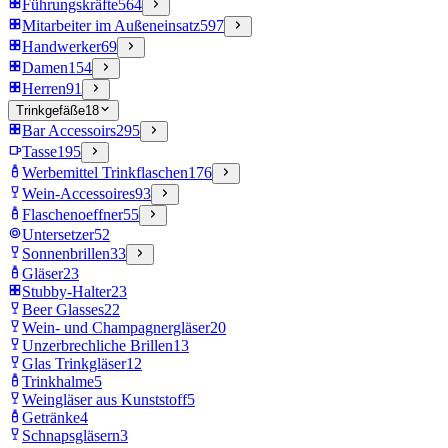
Führungskräfte
564
Mitarbeiter im Außeneinsatz
597
Handwerker
69
Damen
154
Herren
91
Trinkgefäße
18
Bar Accessoirs
295
Tasse
195
Werbemittel Trinkflaschen
176
Wein-Accessoires
93
Flaschenoeffner
55
Untersetzer
52
Sonnenbrillen
33
Gläser
23
Stubby-Halter
23
Beer Glasses
22
Wein- und Champagnergläser
20
Unzerbrechliche Brillen
13
Glas Trinkgläser
12
Trinkhalme
5
Weingläser aus Kunststoff
5
Getränke
4
Schnapsgläsern
3