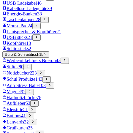
USB Ladekabel
46
Kabellose Ladegeräte
39
Energie-Banken
38
Taschenlampen
28
Mouse Pad
24
Lautsprecher & Kopfhörer
21
USB sticks
21
Kopfhörer
18
Selfie sticks
2
Büro & Schreibtisch
15
Werbeartikel fuers Buero
542
Stifte
280
Notizbücher
223
Schul Produkte
143
Anti-Stress-Bälle
108
Magnet
92
Haftnotizblöcke
76
Aufkleber
53
Bleistifte
51
Buttons
41
Lanyards
32
Grußkarten
25