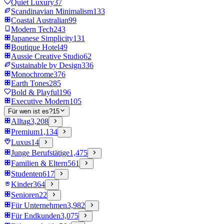
Quiet Luxury
37
Scandinavian Minimalism
133
Coastal Australian
99
Modern Tech
243
Japanese Simplicity
131
Boutique Hotel
49
Aussie Creative Studio
62
Sustainable by Design
336
Monochrome
376
Earth Tones
285
Bold & Playful
196
Executive Modern
105
Für wen ist es?
15
Alltag
3,208
Premium
1,134
Luxus
14
Junge Berufstätige
1,475
Familien & Eltern
561
Studenten
617
Kinder
364
Senioren
22
Für Unternehmen
3,982
Für Endkunden
3,075