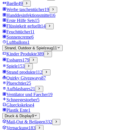
Baelle
49
Werbe taschentücher
19
Handdesinfektionsmittel
16
Erste Hilfe Sets
15
Flüssigkeit gefuellt
14
Feuchttücher
11
Sonnencreme
6
Luftballons
1
Strand, Outdoor & Spielzeug
11
Kinder Produkte
389
Essbares
179
Spiele
153
Strand produkte
112
Quirky Giveaways
87
Plueschtier
25
Aufblasbares
21
Ventilator und Faecher
19
Schneegestoeber
5
Glueckskekse
4
Plastik Ente
1
Druck & Display
9
Mail-Out & Beilagen
332
Verpackung
183