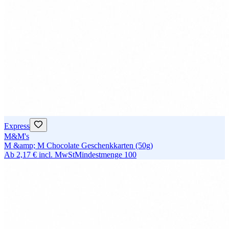
Express
M&M's
M &amp; M Chocolate Geschenkkarten (50g)
Ab
2,17 €
incl. MwSt
Mindestmenge
100