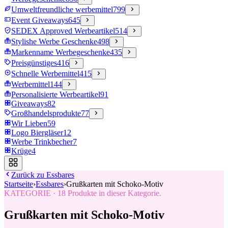
Umweltfreundliche werbemittel
799
Event Giveaways
645
SEDEX Approved Werbeartikel
514
Stylishe Werbe Geschenke
498
Markenname Werbegeschenke
435
Preisgünstiges
416
Schnelle Werbemittel
415
Werbemittel
144
Personalisierte Werbeartikel
91
Giveaways
82
Großhandelsprodukte
77
Wir Lieben
59
Logo Biergläser
12
Werbe Trinkbecher
7
Krüge
4
Zurück zu
Essbares
Startseite
›
Essbares
›
Grußkarten mit Schoko-Motiv
KATEGORIE
·
18
Produkte in dieser Kategorie.
Grußkarten mit Schoko-Motiv