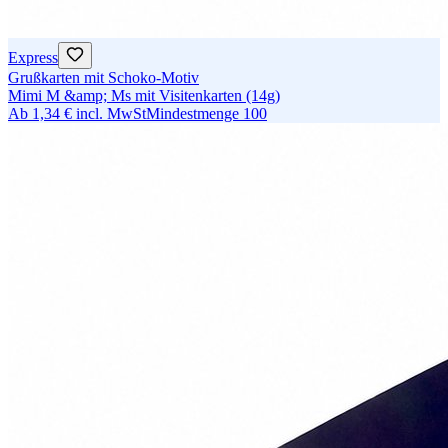
Express
Grußkarten mit Schoko-Motiv
Mimi M &amp; Ms mit Visitenkarten (14g)
Ab
1,34 €
incl. MwSt
Mindestmenge
100