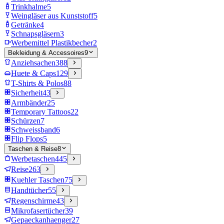
Trinkhalme
5
Weingläser aus Kunststoff
5
Getränke
4
Schnapsgläsern
3
Werbemittel Plastikbecher
2
Bekleidung & Accessoires
9
Anziehsachen
388
Huete & Caps
129
T-Shirts & Polos
88
Sicherheit
43
Armbänder
25
Temporary Tattoos
22
Schürzen
7
Schweissband
6
Flip Flops
5
Taschen & Reise
8
Werbetaschen
445
Reise
263
Kuehler Taschen
75
Handtücher
55
Regenschirme
43
Mikrofasertücher
39
Gepaeckanhaenger
27