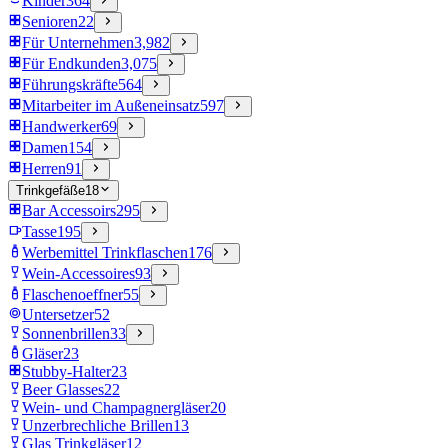
Kinder
364
Senioren
22
Für Unternehmen
3,982
Für Endkunden
3,075
Führungskräfte
564
Mitarbeiter im Außeneinsatz
597
Handwerker
69
Damen
154
Herren
91
Trinkgefäße
18
Bar Accessoirs
295
Tasse
195
Werbemittel Trinkflaschen
176
Wein-Accessoires
93
Flaschenoeffner
55
Untersetzer
52
Sonnenbrillen
33
Gläser
23
Stubby-Halter
23
Beer Glasses
22
Wein- und Champagnergläser
20
Unzerbrechliche Brillen
13
Glas Trinkgläser
12