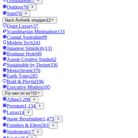
Gesundheit
87
Outdoor
76
Spiel
76
Nach Ästhetik shoppen
12
Quiet Luxury
37
Scandinavian Minimalism
133
Coastal Australian
99
Modern Tech
243
Japanese Simplicity
131
Boutique Hotel
49
Aussie Creative Studio
62
Sustainable by Design
336
Monochrome
376
Earth Tones
285
Bold & Playful
196
Executive Modern
105
Für wen ist es?
15
Alltag
3,208
Premium
1,134
Luxus
14
Junge Berufstätige
1,475
Familien & Eltern
561
Studenten
617