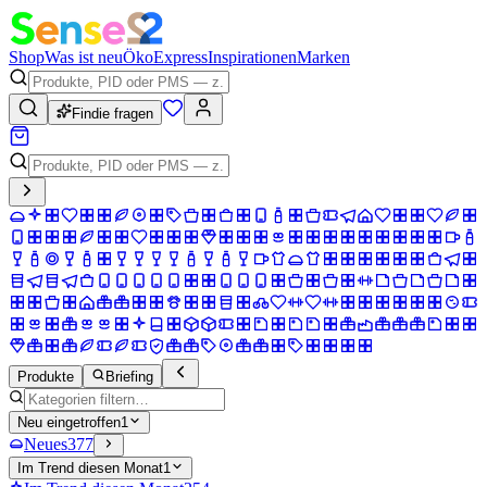
Shop
Was ist neu
Öko
Express
Inspirationen
Marken
Findie fragen
Produkte
Briefing
Neu eingetroffen
1
Neues
377
Im Trend diesen Monat
1