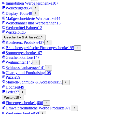
Immobilien Werbegeschenke
107
Werkzeugsets
54
Display Tools
49
Maßgeschneiderte Werbeartikel
44
Werbebanner und Werbefahnen
15
Werbemittel Fahnen
12
Wackelbild
5
Geschenke & Anlässe
11
Konferenz Produkte
437
Branchenspezifische Firmengeschenke
195
Sommergeschenke
167
Geschenkkartons
147
Weihnachten
145
Schluesselanhaenger
141
Charity und Fundraising
108
Puzzle
59
Marken-Schmuck & Accessoires
55
Hochzeit
49
Leder
27
Weitere
18
Firmengeschenke
1,606
Umwelt freundliche Werbe Produkte
971
Werbegeschenke
850