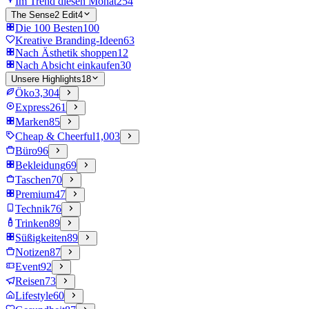
Im Trend diesen Monat
254
The Sense2 Edit
4
Die 100 Besten
100
Kreative Branding-Ideen
63
Nach Ästhetik shoppen
12
Nach Absicht einkaufen
30
Unsere Highlights
18
Öko
3,304
Express
261
Marken
85
Cheap & Cheerful
1,003
Büro
96
Bekleidung
69
Taschen
70
Premium
47
Technik
76
Trinken
89
Süßigkeiten
89
Notizen
87
Event
92
Reisen
73
Lifestyle
60