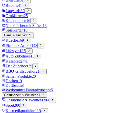
Bleistifte
51
Buttons
41
Lanyards
32
Grußkarten
25
Kompendien
16
Notizbücher mit Stiften
13
Spielkarten
10
Haus & Küche
11
Kueche
169
Picknick Artikel
148
Lifestyle
135
Auto Zubehoer
41
Käsebretter
41
Tier Zubehoer
39
BBQ-Grillzubehör
21
Samen Produkte
20
Decken
19
Duftbaum
8
Werbemittel Fahrradzubehör
5
Gesundheit & Wellness
11
Gesundheit & Wellness
204
Sport
200
Kosmetikprodukte
115