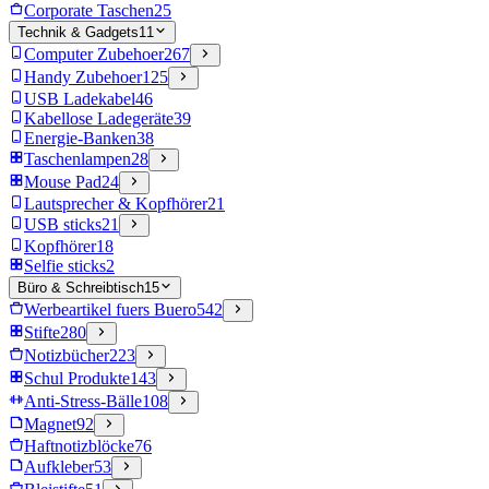
Corporate Taschen
25
Technik & Gadgets
11
Computer Zubehoer
267
Handy Zubehoer
125
USB Ladekabel
46
Kabellose Ladegeräte
39
Energie-Banken
38
Taschenlampen
28
Mouse Pad
24
Lautsprecher & Kopfhörer
21
USB sticks
21
Kopfhörer
18
Selfie sticks
2
Büro & Schreibtisch
15
Werbeartikel fuers Buero
542
Stifte
280
Notizbücher
223
Schul Produkte
143
Anti-Stress-Bälle
108
Magnet
92
Haftnotizblöcke
76
Aufkleber
53