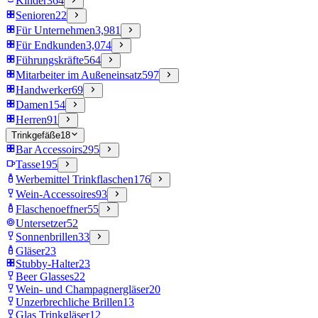
Kinder
364
Senioren
22
Für Unternehmen
3,981
Für Endkunden
3,074
Führungskräfte
564
Mitarbeiter im Außeneinsatz
597
Handwerker
69
Damen
154
Herren
91
Trinkgefäße
18
Bar Accessoirs
295
Tasse
195
Werbemittel Trinkflaschen
176
Wein-Accessoires
93
Flaschenoeffner
55
Untersetzer
52
Sonnenbrillen
33
Gläser
23
Stubby-Halter
23
Beer Glasses
22
Wein- und Champagnergläser
20
Unzerbrechliche Brillen
13
Glas Trinkgläser
12