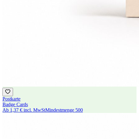
Postkarte
Badge Cards
Ab
1,37 €
incl. MwSt
Mindestmenge
500