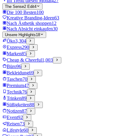
Im Trend diesen Monat
427
The Sense2 Edit
4
Die 100 Besten
100
Kreative Branding-Ideen
63
Nach Ästhetik shoppen
12
Nach Absicht einkaufen
30
Unsere Highlights
18
Öko
3,304
Express
290
Marken
85
Cheap & Cheerful
1,003
Büro
96
Bekleidung
69
Taschen
70
Premium
47
Technik
76
Trinken
89
Süßigkeiten
88
Notizen
87
Event
92
Reisen
73
Lifestyle
60