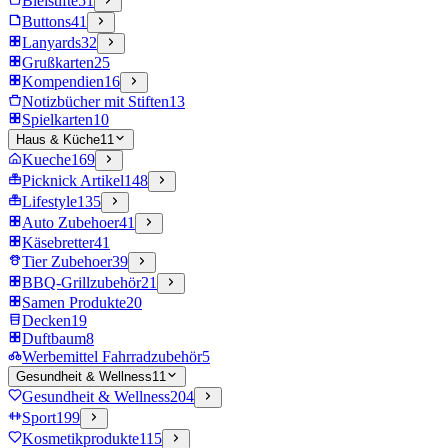
Bleistifte
51
Buttons
41
Lanyards
32
Grußkarten
25
Kompendien
16
Notizbücher mit Stiften
13
Spielkarten
10
Haus & Küche
11
Kueche
169
Picknick Artikel
148
Lifestyle
135
Auto Zubehoer
41
Käsebretter
41
Tier Zubehoer
39
BBQ-Grillzubehör
21
Samen Produkte
20
Decken
19
Duftbaum
8
Werbemittel Fahrradzubehör
5
Gesundheit & Wellness
11
Gesundheit & Wellness
204
Sport
199
Kosmetikprodukte
115