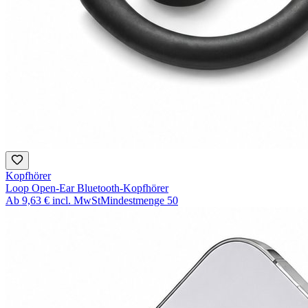
Kopfhörer
Loop Open-Ear Bluetooth-Kopfhörer
Ab
9,63 €
incl. MwSt
Mindestmenge
50