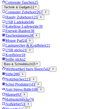
Corporate Taschen
25
Technik & Gadgets
11
Computer Zubehoer
267
Handy Zubehoer
125
USB Ladekabel
46
Kabellose Ladegeräte
39
Energie-Banken
38
Taschenlampen
28
Mouse Pad
24
Lautsprecher & Kopfhörer
21
USB sticks
21
Kopfhörer
18
Selfie sticks
2
Büro & Schreibtisch
15
Werbeartikel fuers Buero
542
Stifte
280
Notizbücher
223
Schul Produkte
143
Anti-Stress-Bälle
108
Magnet
92
Haftnotizblöcke
76
Aufkleber
53