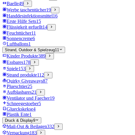
Baelle
49
Werbe taschentücher
19
Handdesinfektionsmittel
16
Erste Hilfe Sets
15
Flüssigkeit gefuellt
14
Feuchttücher
11
Sonnencreme
6
Luftballons
1
Strand, Outdoor & Spielzeug
11
Kinder Produkte
389
Essbares
178
Spiele
153
Strand produkte
112
Quirky Giveaways
87
Plueschtier
25
Aufblasbares
21
Ventilator und Faecher
19
Schneegestoeber
5
Glueckskekse
4
Plastik Ente
1
Druck & Display
9
Mail-Out & Beilagen
332
Verpackung
183