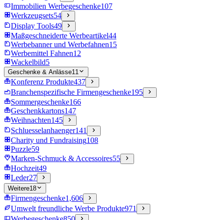
Immobilien Werbegeschenke
107
Werkzeugsets
54
Display Tools
49
Maßgeschneiderte Werbeartikel
44
Werbebanner und Werbefahnen
15
Werbemittel Fahnen
12
Wackelbild
5
Geschenke & Anlässe
11
Konferenz Produkte
437
Branchenspezifische Firmengeschenke
195
Sommergeschenke
166
Geschenkkartons
147
Weihnachten
145
Schluesselanhaenger
141
Charity und Fundraising
108
Puzzle
59
Marken-Schmuck & Accessoires
55
Hochzeit
49
Leder
27
Weitere
18
Firmengeschenke
1,606
Umwelt freundliche Werbe Produkte
971
Werbegeschenke
850