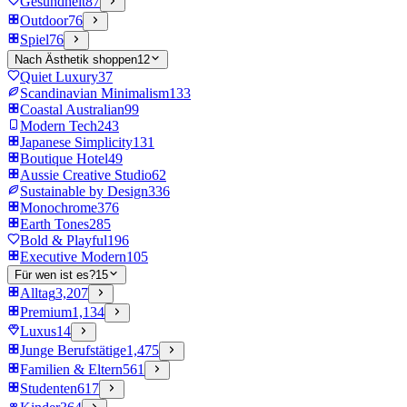
Gesundheit
87
Outdoor
76
Spiel
76
Nach Ästhetik shoppen
12
Quiet Luxury
37
Scandinavian Minimalism
133
Coastal Australian
99
Modern Tech
243
Japanese Simplicity
131
Boutique Hotel
49
Aussie Creative Studio
62
Sustainable by Design
336
Monochrome
376
Earth Tones
285
Bold & Playful
196
Executive Modern
105
Für wen ist es?
15
Alltag
3,207
Premium
1,134
Luxus
14
Junge Berufstätige
1,475
Familien & Eltern
561
Studenten
617