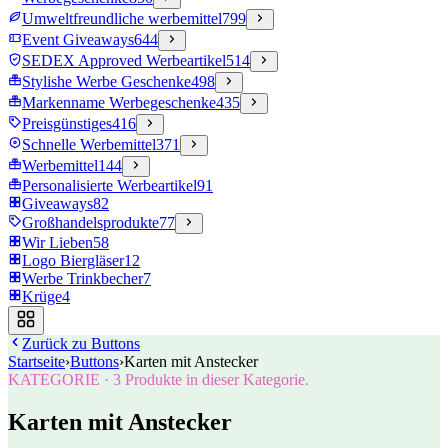
Umweltfreundliche werbemittel
799
Event Giveaways
644
SEDEX Approved Werbeartikel
514
Stylishe Werbe Geschenke
498
Markenname Werbegeschenke
435
Preisgünstiges
416
Schnelle Werbemittel
371
Werbemittel
144
Personalisierte Werbeartikel
91
Giveaways
82
Großhandelsprodukte
77
Wir Lieben
58
Logo Biergläser
12
Werbe Trinkbecher
7
Krüge
4
Zurück zu
Buttons
Startseite
›
Buttons
›
Karten mit Anstecker
KATEGORIE
·
3
Produkte in dieser Kategorie.
Karten mit Anstecker