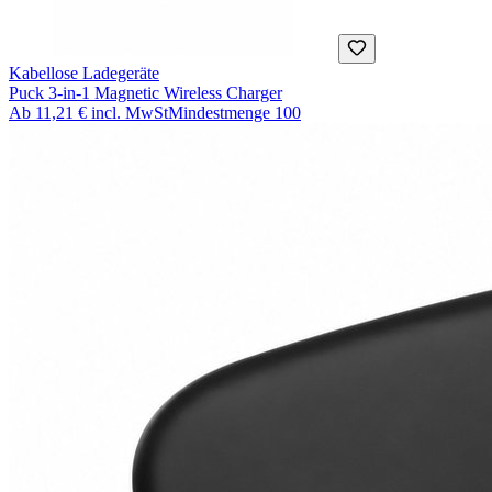
Kabellose Ladegeräte
Puck 3-in-1 Magnetic Wireless Charger
Ab
11,21 €
incl. MwSt
Mindestmenge
100