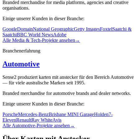
Branded merchandise for media platforms, agencies and creative
organisations.
Einige unserer Kunden in dieser Branche:
Google
Domain
National Geographic
Getty Images
Foxtel
Saatchi &
Saatchi
BBC World News
Adobe
Alle Media & Tech-Projekte ansehen
→
Branchenerfahrung
Automotive
Sense2 produziert karten mit anstecker für den Bereich Automotive
— für viele australische Marken seit 1995.
Branded merchandise for automotive brands and dealer networks.
Einige unserer Kunden in dieser Branche:
Porsche
Mercedes-Benz
Brisbane MINI Garage
Holden
7-
Eleven
Renault
Ray White
Avis
Alle Automotive-Projekte ansehen
→
Über Karten mit Anstecker