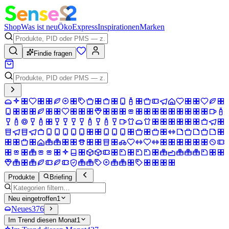
Shop
Was ist neu
Öko
Express
Inspirationen
Marken
Findie fragen
Produkte
Briefing
Neu eingetroffen
1
Neues
376
Im Trend diesen Monat
1