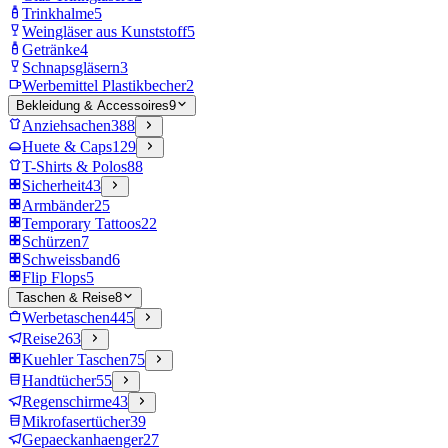
Trinkhalme
5
Weingläser aus Kunststoff
5
Getränke
4
Schnapsgläsern
3
Werbemittel Plastikbecher
2
Bekleidung & Accessoires
9
Anziehsachen
388
Huete & Caps
129
T-Shirts & Polos
88
Sicherheit
43
Armbänder
25
Temporary Tattoos
22
Schürzen
7
Schweissband
6
Flip Flops
5
Taschen & Reise
8
Werbetaschen
445
Reise
263
Kuehler Taschen
75
Handtücher
55
Regenschirme
43
Mikrofasertücher
39
Gepaeckanhaenger
27