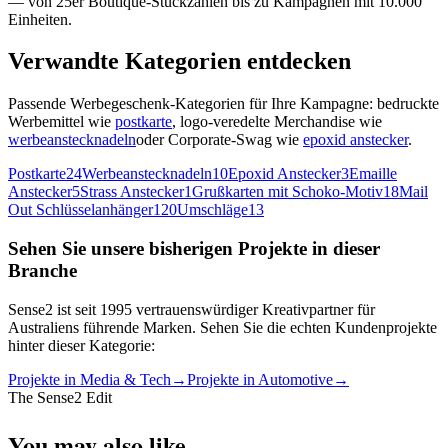
— von 25er Boutique-Stückzahlen bis zu Kampagnen mit 10.000
Einheiten.
Verwandte Kategorien entdecken
Passende Werbegeschenk-Kategorien für Ihre Kampagne: bedruckte
Werbemittel wie
postkarte
, logo-veredelte Merchandise wie
werbeanstecknadeln
oder Corporate-Swag wie
epoxid anstecker
.
Postkarte
24
Werbeanstecknadeln
10
Epoxid Anstecker
3
Emaille
Anstecker
5
Strass Anstecker
1
Grußkarten mit Schoko-Motiv
18
Mail
Out Schlüsselanhänger
120
Umschläge
13
Sehen Sie unsere bisherigen Projekte in dieser
Branche
Sense2 ist seit 1995 vertrauenswürdiger Kreativpartner für
Australiens führende Marken. Sehen Sie die echten Kundenprojekte
hinter dieser Kategorie:
Projekte in Media & Tech
→
Projekte in Automotive
→
The Sense2 Edit
You may also like