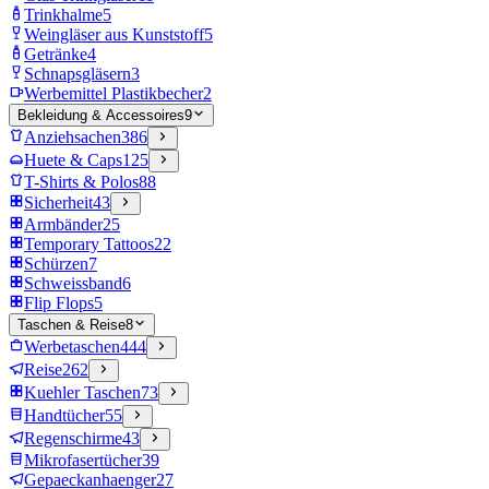
Trinkhalme
5
Weingläser aus Kunststoff
5
Getränke
4
Schnapsgläsern
3
Werbemittel Plastikbecher
2
Bekleidung & Accessoires
9
Anziehsachen
386
Huete & Caps
125
T-Shirts & Polos
88
Sicherheit
43
Armbänder
25
Temporary Tattoos
22
Schürzen
7
Schweissband
6
Flip Flops
5
Taschen & Reise
8
Werbetaschen
444
Reise
262
Kuehler Taschen
73
Handtücher
55
Regenschirme
43
Mikrofasertücher
39
Gepaeckanhaenger
27