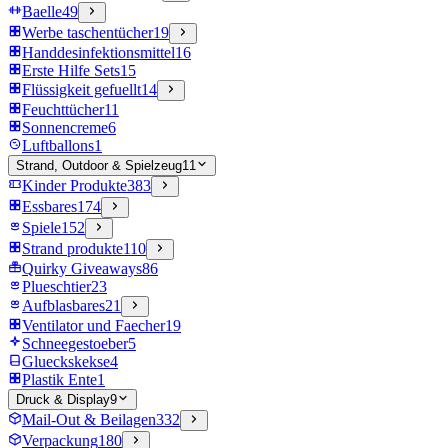
Baelle
49
Werbe taschentücher
19
Handdesinfektionsmittel
16
Erste Hilfe Sets
15
Flüssigkeit gefuellt
14
Feuchttücher
11
Sonnencreme
6
Luftballons
1
Strand, Outdoor & Spielzeug
11
Kinder Produkte
383
Essbares
174
Spiele
152
Strand produkte
110
Quirky Giveaways
86
Plueschtier
23
Aufblasbares
21
Ventilator und Faecher
19
Schneegestoeber
5
Glueckskekse
4
Plastik Ente
1
Druck & Display
9
Mail-Out & Beilagen
332
Verpackung
180