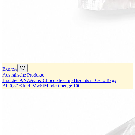
Express
Australische Produkte
Branded ANZAC & Chocolate Chip Biscuits in Cello Bags
Ab
0,87 €
incl. MwSt
Mindestmenge
100