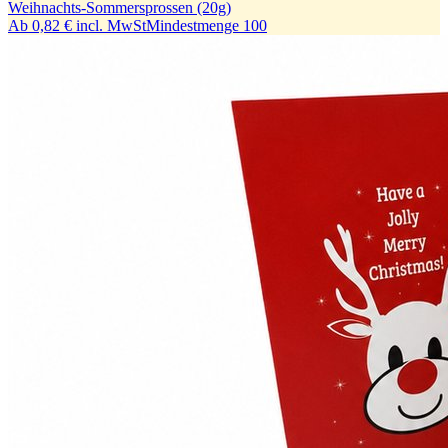
Weihnachts-Sommersprossen (20g)
Ab
0,82 €
incl. MwSt
Mindestmenge
100