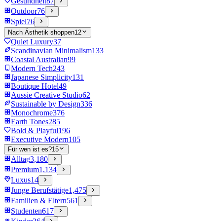
Gesundheit
87
Outdoor
76
Spiel
76
Nach Ästhetik shoppen
12
Quiet Luxury
37
Scandinavian Minimalism
133
Coastal Australian
99
Modern Tech
243
Japanese Simplicity
131
Boutique Hotel
49
Aussie Creative Studio
62
Sustainable by Design
336
Monochrome
376
Earth Tones
285
Bold & Playful
196
Executive Modern
105
Für wen ist es?
15
Alltag
3,180
Premium
1,134
Luxus
14
Junge Berufstätige
1,475
Familien & Eltern
561
Studenten
617