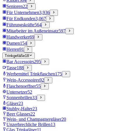
Kinder
364
Senioren
22
Für Unternehmen
3,936
Für Endkunden
3,067
Führungskräfte
564
Mitarbeiter im Außeneinsatz
597
Handwerker
69
Damen
154
Herren
91
Trinkgefäße
18
Bar Accessoirs
295
Tasse
188
Werbemittel Trinkflaschen
175
Wein-Accessoires
92
Flaschenoeffner
55
Untersetzer
52
Sonnenbrillen
33
Gläser
23
Stubby-Halter
23
Beer Glasses
22
Wein- und Champagnergläser
20
Unzerbrechliche Brillen
13
Glas Trinkgläser
11