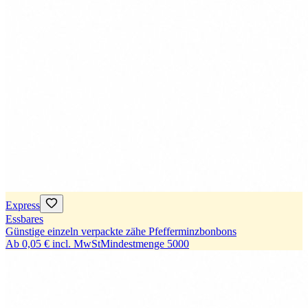
Express
Essbares
Günstige einzeln verpackte zähe Pfefferminzbonbons
Ab
0,05 €
incl. MwSt
Mindestmenge
5000