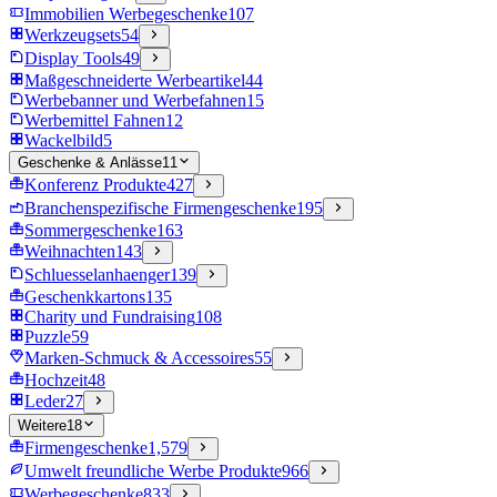
Immobilien Werbegeschenke
107
Werkzeugsets
54
Display Tools
49
Maßgeschneiderte Werbeartikel
44
Werbebanner und Werbefahnen
15
Werbemittel Fahnen
12
Wackelbild
5
Geschenke & Anlässe
11
Konferenz Produkte
427
Branchenspezifische Firmengeschenke
195
Sommergeschenke
163
Weihnachten
143
Schluesselanhaenger
139
Geschenkkartons
135
Charity und Fundraising
108
Puzzle
59
Marken-Schmuck & Accessoires
55
Hochzeit
48
Leder
27
Weitere
18
Firmengeschenke
1,579
Umwelt freundliche Werbe Produkte
966
Werbegeschenke
833