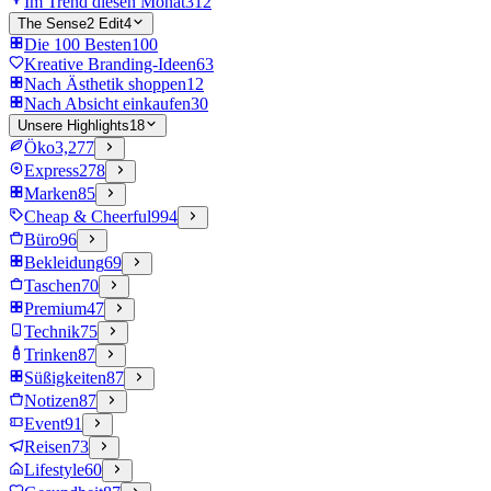
Im Trend diesen Monat
312
The Sense2 Edit
4
Die 100 Besten
100
Kreative Branding-Ideen
63
Nach Ästhetik shoppen
12
Nach Absicht einkaufen
30
Unsere Highlights
18
Öko
3,277
Express
278
Marken
85
Cheap & Cheerful
994
Büro
96
Bekleidung
69
Taschen
70
Premium
47
Technik
75
Trinken
87
Süßigkeiten
87
Notizen
87
Event
91
Reisen
73
Lifestyle
60