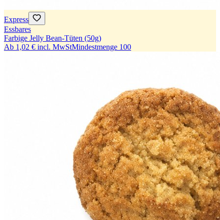
Express
Essbares
Farbige Jelly Bean-Tüten (50g)
Ab
1,02 €
incl. MwSt
Mindestmenge
100