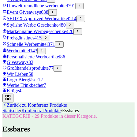
Umweltfreundliche werbemittel
791
Event Giveaways
638
SEDEX Approved Werbeartikel
514
Stylishe Werbe Geschenke
480
Markenname Werbegeschenke
426
Preisgünstiges
415
Schnelle Werbemittel
371
Werbemittel
143
Personalisierte Werbeartikel
86
Giveaways
82
Großhandelsprodukte
77
Wir Lieben
58
Logo Biergläser
12
Werbe Trinkbecher
7
Krüge
4
Zurück zu
Konferenz Produkte
Startseite
›
Konferenz Produkte
›
Essbares
KATEGORIE
·
29
Produkte in dieser Kategorie.
Essbares