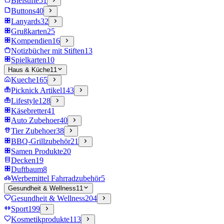
Bleistifte
51
Buttons
40
Lanyards
32
Grußkarten
25
Kompendien
16
Notizbücher mit Stiften
13
Spielkarten
10
Haus & Küche
11
Kueche
165
Picknick Artikel
143
Lifestyle
128
Käsebretter
41
Auto Zubehoer
40
Tier Zubehoer
38
BBQ-Grillzubehör
21
Samen Produkte
20
Decken
19
Duftbaum
8
Werbemittel Fahrradzubehör
5
Gesundheit & Wellness
11
Gesundheit & Wellness
204
Sport
199
Kosmetikprodukte
113