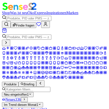
Shop
Was ist neu
Öko
Express
Inspirationen
Marken
Findie fragen
Produkte
Briefing
Neu eingetroffen
1
Neues
336
Im Trend diesen Monat
1