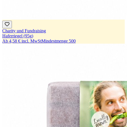
Charity und Fundraising
Haferriegel (95g)
Ab
4,58 €
incl. MwSt
Mindestmenge
500