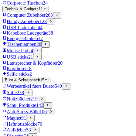
Corporate Taschen
24
Technik & Gadgets
11
Computer Zubehoer
263
Handy Zubehoer
123
USB Ladekabel
44
Kabellose Ladegeräte
38
Energie-Banken
37
Taschenlampen
28
Mouse Pad
24
USB sticks
21
Lautsprecher & Kopfhörer
20
Kopfhörer
18
Selfie sticks
2
Büro & Schreibtisch
15
Werbeartikel fuers Buero
540
Stifte
278
Notizbücher
219
Schul Produkte
143
Anti-Stress-Bälle
106
Magnet
91
Haftnotizblöcke
76
Aufkleber
53