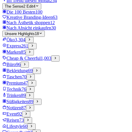
Im Trend diesen Monat
254
The Sense2 Edit
4
Die 100 Besten
100
Kreative Branding-Ideen
63
Nach Ästhetik shoppen
12
Nach Absicht einkaufen
30
Unsere Highlights
18
Öko
3,304
Express
261
Marken
85
Cheap & Cheerful
1,003
Büro
96
Bekleidung
69
Taschen
70
Premium
47
Technik
76
Trinken
89
Süßigkeiten
89
Notizen
87
Event
92
Reisen
73
Lifestyle
60