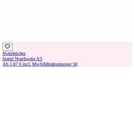
Notizbücher
Spiral Notebooks A5
Ab
1,87 €
incl. MwSt
Mindestmenge
50