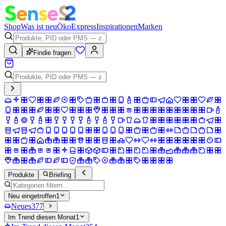
Shop
Was ist neu
Öko
Express
Inspirationen
Marken
Findie fragen
Produkte
Briefing
Neu eingetroffen
1
Neues
377
Im Trend diesen Monat
1