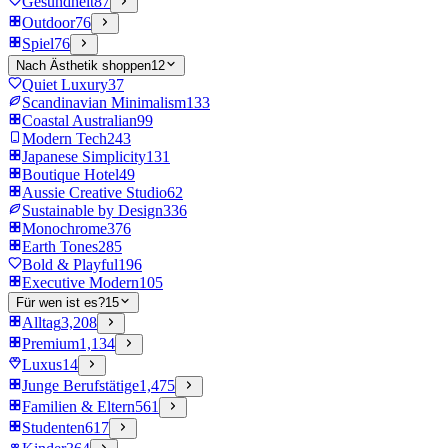
Gesundheit
87
Outdoor
76
Spiel
76
Nach Ästhetik shoppen
12
Quiet Luxury
37
Scandinavian Minimalism
133
Coastal Australian
99
Modern Tech
243
Japanese Simplicity
131
Boutique Hotel
49
Aussie Creative Studio
62
Sustainable by Design
336
Monochrome
376
Earth Tones
285
Bold & Playful
196
Executive Modern
105
Für wen ist es?
15
Alltag
3,208
Premium
1,134
Luxus
14
Junge Berufstätige
1,475
Familien & Eltern
561
Studenten
617