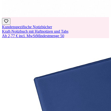
Kundenspezifische Notizbücher
Kraft-Notizbuch mit Haftnotizen und Tabs
Ab
2,77 €
incl. MwSt
Mindestmenge
50