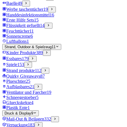
Baelle
49
Werbe taschentücher
19
Handdesinfektionsmittel
16
Erste Hilfe Sets
15
Flüssigkeit gefuellt
14
Feuchttücher
11
Sonnencreme
6
Luftballons
1
Strand, Outdoor & Spielzeug
11
Kinder Produkte
389
Essbares
179
Spiele
153
Strand produkte
112
Quirky Giveaways
87
Plueschtier
25
Aufblasbares
21
Ventilator und Faecher
19
Schneegestoeber
5
Glueckskekse
4
Plastik Ente
1
Druck & Display
9
Mail-Out & Beilagen
332
Verpackung
183