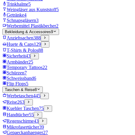
Trinkhalme
5
Weingläser aus Kunststoff
5
Getränke
4
Schnapsgläsern
3
Werbemittel Plastikbecher
2
Bekleidung & Accessoires
9
Anziehsachen
388
Huete & Caps
129
T-Shirts & Polos
88
Sicherheit
43
Armbänder
25
Temporary Tattoos
22
Schürzen
7
Schweissband
6
Flip Flops
5
Taschen & Reise
8
Werbetaschen
445
Reise
263
Kuehler Taschen
75
Handtücher
55
Regenschirme
43
Mikrofasertücher
39
Gepaeckanhaenger
27