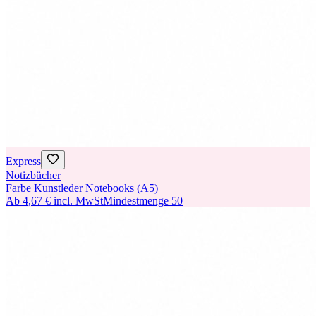
Express
Notizbücher
Farbe Kunstleder Notebooks (A5)
Ab
4,67 €
incl. MwSt
Mindestmenge
50