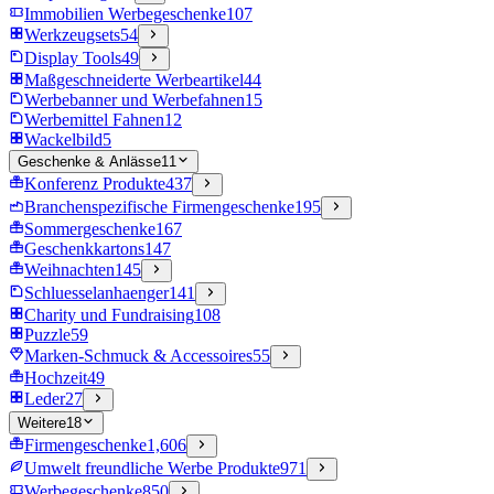
Immobilien Werbegeschenke
107
Werkzeugsets
54
Display Tools
49
Maßgeschneiderte Werbeartikel
44
Werbebanner und Werbefahnen
15
Werbemittel Fahnen
12
Wackelbild
5
Geschenke & Anlässe
11
Konferenz Produkte
437
Branchenspezifische Firmengeschenke
195
Sommergeschenke
167
Geschenkkartons
147
Weihnachten
145
Schluesselanhaenger
141
Charity und Fundraising
108
Puzzle
59
Marken-Schmuck & Accessoires
55
Hochzeit
49
Leder
27
Weitere
18
Firmengeschenke
1,606
Umwelt freundliche Werbe Produkte
971
Werbegeschenke
850