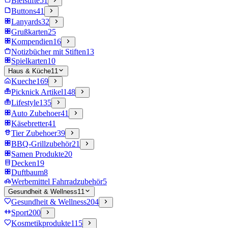
Bleistifte
51
Buttons
41
Lanyards
32
Grußkarten
25
Kompendien
16
Notizbücher mit Stiften
13
Spielkarten
10
Haus & Küche
11
Kueche
169
Picknick Artikel
148
Lifestyle
135
Auto Zubehoer
41
Käsebretter
41
Tier Zubehoer
39
BBQ-Grillzubehör
21
Samen Produkte
20
Decken
19
Duftbaum
8
Werbemittel Fahrradzubehör
5
Gesundheit & Wellness
11
Gesundheit & Wellness
204
Sport
200
Kosmetikprodukte
115