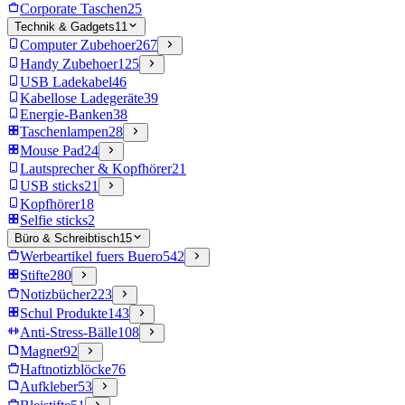
Corporate Taschen
25
Technik & Gadgets
11
Computer Zubehoer
267
Handy Zubehoer
125
USB Ladekabel
46
Kabellose Ladegeräte
39
Energie-Banken
38
Taschenlampen
28
Mouse Pad
24
Lautsprecher & Kopfhörer
21
USB sticks
21
Kopfhörer
18
Selfie sticks
2
Büro & Schreibtisch
15
Werbeartikel fuers Buero
542
Stifte
280
Notizbücher
223
Schul Produkte
143
Anti-Stress-Bälle
108
Magnet
92
Haftnotizblöcke
76
Aufkleber
53