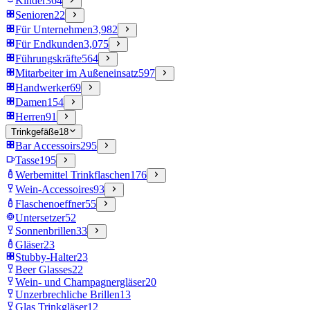
Kinder
364
Senioren
22
Für Unternehmen
3,982
Für Endkunden
3,075
Führungskräfte
564
Mitarbeiter im Außeneinsatz
597
Handwerker
69
Damen
154
Herren
91
Trinkgefäße
18
Bar Accessoirs
295
Tasse
195
Werbemittel Trinkflaschen
176
Wein-Accessoires
93
Flaschenoeffner
55
Untersetzer
52
Sonnenbrillen
33
Gläser
23
Stubby-Halter
23
Beer Glasses
22
Wein- und Champagnergläser
20
Unzerbrechliche Brillen
13
Glas Trinkgläser
12