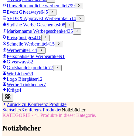
Umweltfreundliche werbemittel
799
Event Giveaways
645
SEDEX Approved Werbeartikel
514
Stylishe Werbe Geschenke
498
Markenname Werbegeschenke
435
Preisgünstiges
416
Schnelle Werbemittel
415
Werbemittel
144
Personalisierte Werbeartikel
91
Giveaways
82
Großhandelsprodukte
77
Wir Lieben
59
Logo Biergläser
12
Werbe Trinkbecher
7
Krüge
4
Zurück zu
Konferenz Produkte
Startseite
›
Konferenz Produkte
›
Notizbücher
KATEGORIE
·
41
Produkte in dieser Kategorie.
Notizbücher