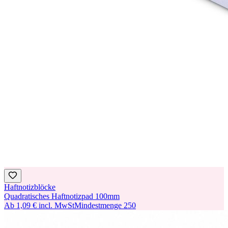
Haftnotizblöcke
Quadratisches Haftnotizpad 100mm
Ab
1,09 €
incl. MwSt
Mindestmenge
250