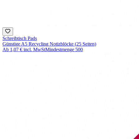
Schreibtisch Pads
Günstige A5 Recycling Notizblöcke (25 Seiten)
Ab
1,07 €
incl. MwSt
Mindestmenge
500