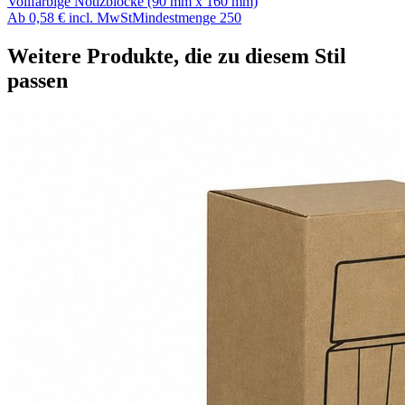
Vollfarbige Notizblöcke (90 mm x 160 mm)
Ab
0,58 €
incl. MwSt
Mindestmenge
250
Weitere Produkte, die zu diesem Stil
passen