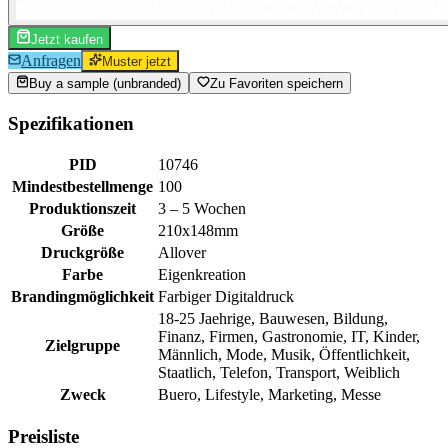
Jetzt kaufen
Anfragen
Muster jetzt
Buy a sample (unbranded)
Zu Favoriten speichern
Spezifikationen
PID
10746
Mindestbestellmenge
100
Produktionszeit
3 – 5 Wochen
Größe
210x148mm
Druckgröße
Allover
Farbe
Eigenkreation
Brandingmöglichkeit
Farbiger Digitaldruck
18-25 Jaehrige, Bauwesen, Bildung,
Finanz, Firmen, Gastronomie, IT, Kinder,
Zielgruppe
Männlich, Mode, Musik, Öffentlichkeit,
Staatlich, Telefon, Transport, Weiblich
Zweck
Buero, Lifestyle, Marketing, Messe
Preisliste