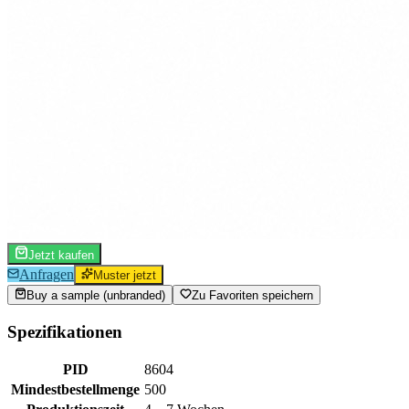
Jetzt kaufen
Anfragen
Muster jetzt
Buy a sample (unbranded)
Zu Favoriten speichern
Spezifikationen
PID
8604
Mindestbestellmenge
500