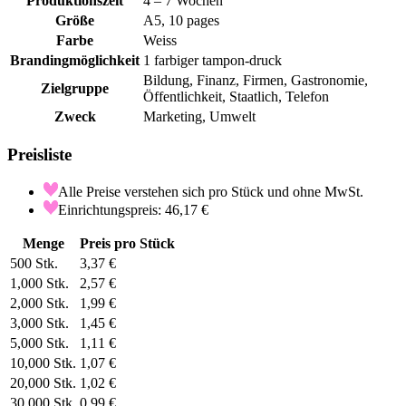
Produktionszeit
4 – 7 Wochen
Größe
A5, 10 pages
Farbe
Weiss
Brandingmöglichkeit
1 farbiger tampon-druck
Bildung, Finanz, Firmen, Gastronomie,
Zielgruppe
Öffentlichkeit, Staatlich, Telefon
Zweck
Marketing, Umwelt
Preisliste
Alle Preise verstehen sich pro Stück und ohne MwSt.
Einrichtungspreis: 46,17 €
Menge
Preis pro Stück
500
Stk.
3,37 €
1,000
Stk.
2,57 €
2,000
Stk.
1,99 €
3,000
Stk.
1,45 €
5,000
Stk.
1,11 €
10,000
Stk.
1,07 €
20,000
Stk.
1,02 €
30,000
Stk.
0,99 €