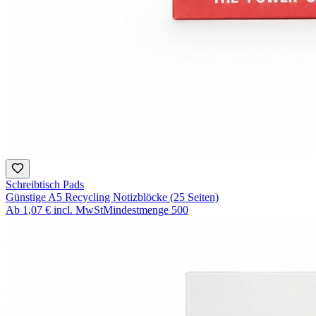
Schreibtisch Pads
Günstige A5 Recycling Notizblöcke (25 Seiten)
Ab
1,07 €
incl. MwSt
Mindestmenge
500