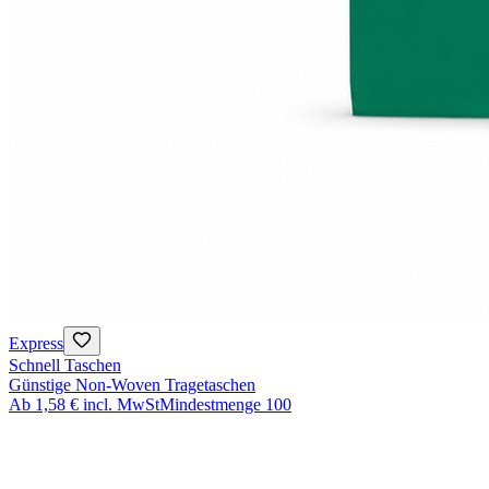
Express
Schnell Taschen
Günstige Non-Woven Tragetaschen
Ab
1,58 €
incl. MwSt
Mindestmenge
100