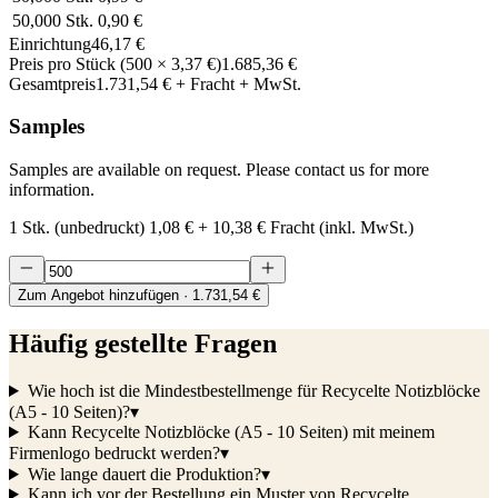
50,000
Stk.
0,90 €
Einrichtung
46,17 €
Preis pro Stück
(
500
×
3,37 €
)
1.685,36 €
Gesamtpreis
1.731,54 €
+ Fracht + MwSt.
Samples
Samples are available on request. Please contact us for more
information.
1 Stk. (unbedruckt)
1,08 €
+
10,38 €
Fracht (inkl. MwSt.)
Zum Angebot hinzufügen
· 1.731,54 €
Häufig gestellte Fragen
Wie hoch ist die Mindestbestellmenge für Recycelte Notizblöcke
(A5 - 10 Seiten)?
▾
Kann Recycelte Notizblöcke (A5 - 10 Seiten) mit meinem
Firmenlogo bedruckt werden?
▾
Wie lange dauert die Produktion?
▾
Kann ich vor der Bestellung ein Muster von Recycelte