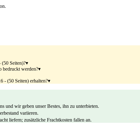
ion.
 (50 Seiten)?
▾
o bedruckt werden?
▾
 - (50 Seiten) erhalten?
▾
s und wir geben unser Bestes, ihn zu unterbieten.
rbestand variieren.
ht liefern; zusätzliche Frachtkosten fallen an.