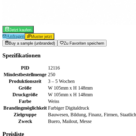
Jetzt kaufen
Anfragen
Muster jetzt
Buy a sample (unbranded)
Zu Favoriten speichern
Spezifikationen
PID
12116
Mindestbestellmenge
250
Produktionszeit
3 – 5 Wochen
Größe
W 105mm x H 148mm
Druckgröße
W 105mm x H 148mm
Farbe
Weiss
Brandingmöglichkeit
Farbiger Digitaldruck
Zielgruppe
Bauwesen, Bildung, Finanz, Firmen, Staatlic
Zweck
Buero, Mailout, Messe
Preisliste