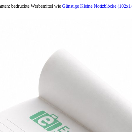
nnten: bedruckte Werbemittel wie
Günstige Kleine Notizblöcke (102x