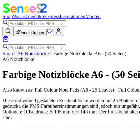
Shop
Was ist neu
Öko
Express
Inspirationen
Marken
Findie fragen
Shop
A6 Notizblöcke
Farbige Notizblöcke A6 - (50 Seiten)
A6 Notizblöcke
Farbige Notizblöcke A6 - (50 Sei
Also known as:
Full Colour Note Pads (A6 - 25 Leaves) · Full Colo
Diese individuell gestalteten Zeichenblöcke werden mit 25 Blättern o
gedruckt, die PMS-Farbübereinstimmungen sind jedoch nur ungefähr. D
Optionen: Offsetdruck: B 105 mm x H 148 mm. Der Preis beinhaltet e
sind.