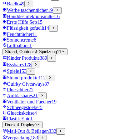
Baelle
49
Werbe taschentücher
19
Handdesinfektionsmittel
16
Erste Hilfe Sets
15
Flüssigkeit gefuellt
14
Feuchttücher
11
Sonnencreme
6
Luftballons
1
Strand, Outdoor & Spielzeug
11
Kinder Produkte
389
Essbares
178
Spiele
153
Strand produkte
112
Quirky Giveaways
87
Plueschtier
25
Aufblasbares
21
Ventilator und Faecher
19
Schneegestoeber
5
Glueckskekse
4
Plastik Ente
1
Druck & Display
9
Mail-Out & Beilagen
332
Verpackung
183