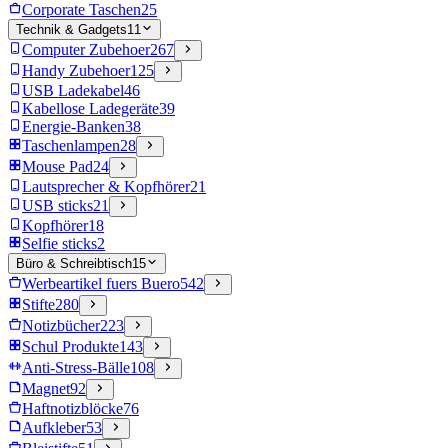
Corporate Taschen
25
Technik & Gadgets
11
Computer Zubehoer
267
Handy Zubehoer
125
USB Ladekabel
46
Kabellose Ladegeräte
39
Energie-Banken
38
Taschenlampen
28
Mouse Pad
24
Lautsprecher & Kopfhörer
21
USB sticks
21
Kopfhörer
18
Selfie sticks
2
Büro & Schreibtisch
15
Werbeartikel fuers Buero
542
Stifte
280
Notizbücher
223
Schul Produkte
143
Anti-Stress-Bälle
108
Magnet
92
Haftnotizblöcke
76
Aufkleber
53