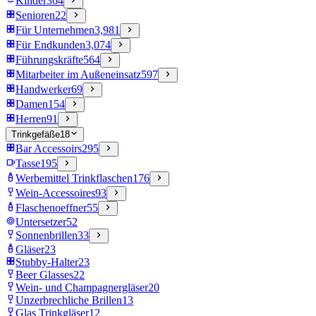
Kinder
364
Senioren
22
Für Unternehmen
3,981
Für Endkunden
3,074
Führungskräfte
564
Mitarbeiter im Außeneinsatz
597
Handwerker
69
Damen
154
Herren
91
Trinkgefäße
18
Bar Accessoirs
295
Tasse
195
Werbemittel Trinkflaschen
176
Wein-Accessoires
93
Flaschenoeffner
55
Untersetzer
52
Sonnenbrillen
33
Gläser
23
Stubby-Halter
23
Beer Glasses
22
Wein- und Champagnergläser
20
Unzerbrechliche Brillen
13
Glas Trinkgläser
12