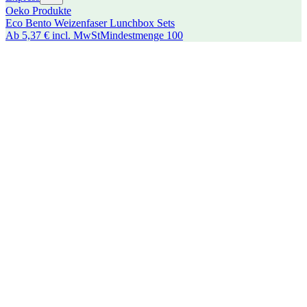
Oeko Produkte
Eco Bento Weizenfaser Lunchbox Sets
Ab
5,37 €
incl. MwSt
Mindestmenge
100