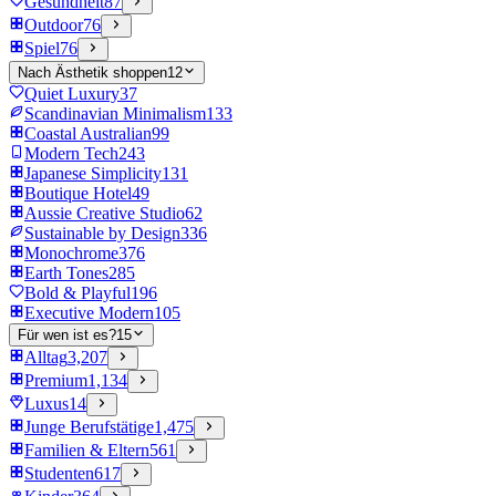
Gesundheit
87
Outdoor
76
Spiel
76
Nach Ästhetik shoppen
12
Quiet Luxury
37
Scandinavian Minimalism
133
Coastal Australian
99
Modern Tech
243
Japanese Simplicity
131
Boutique Hotel
49
Aussie Creative Studio
62
Sustainable by Design
336
Monochrome
376
Earth Tones
285
Bold & Playful
196
Executive Modern
105
Für wen ist es?
15
Alltag
3,207
Premium
1,134
Luxus
14
Junge Berufstätige
1,475
Familien & Eltern
561
Studenten
617