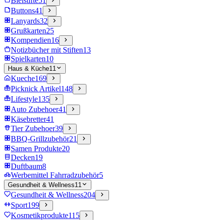
Bleistifte
51
Buttons
41
Lanyards
32
Grußkarten
25
Kompendien
16
Notizbücher mit Stiften
13
Spielkarten
10
Haus & Küche
11
Kueche
169
Picknick Artikel
148
Lifestyle
135
Auto Zubehoer
41
Käsebretter
41
Tier Zubehoer
39
BBQ-Grillzubehör
21
Samen Produkte
20
Decken
19
Duftbaum
8
Werbemittel Fahrradzubehör
5
Gesundheit & Wellness
11
Gesundheit & Wellness
204
Sport
199
Kosmetikprodukte
115