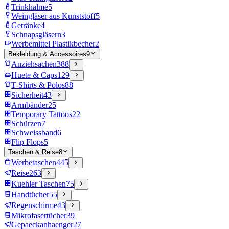
Trinkhalme
5
Weingläser aus Kunststoff
5
Getränke
4
Schnapsgläsern
3
Werbemittel Plastikbecher
2
Bekleidung & Accessoires
9
Anziehsachen
388
Huete & Caps
129
T-Shirts & Polos
88
Sicherheit
43
Armbänder
25
Temporary Tattoos
22
Schürzen
7
Schweissband
6
Flip Flops
5
Taschen & Reise
8
Werbetaschen
445
Reise
263
Kuehler Taschen
75
Handtücher
55
Regenschirme
43
Mikrofasertücher
39
Gepaeckanhaenger
27