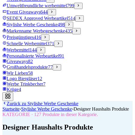
Umweltfreundliche werbemittel
799
Event Giveaways
644
SEDEX Approved Werbeartikel
514
Stylishe Werbe Geschenke
498
Markenname Werbegeschenke
435
Preisgünstiges
416
Schnelle Werbemittel
371
Werbemittel
144
Personalisierte Werbeartikel
91
Giveaways
82
Großhandelsprodukte
77
Wir Lieben
58
Logo Biergläser
12
Werbe Trinkbecher
7
Krüge
4
Zurück zu
Stylishe Werbe Geschenke
Startseite
›
Stylishe Werbe Geschenke
›
Designer Haushalts Produkte
KATEGORIE
·
127
Produkte in dieser Kategorie.
Designer Haushalts Produkte