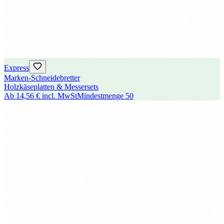
Express
Marken-Schneidebretter
Holzkäseplatten & Messersets
Ab
14,56 €
incl. MwSt
Mindestmenge
50