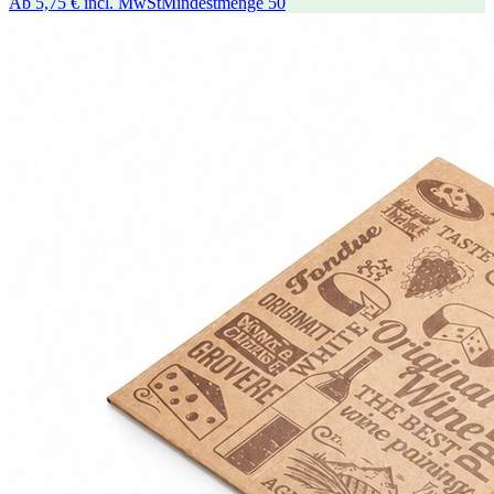
Ab
5,75 €
incl. MwSt
Mindestmenge
50