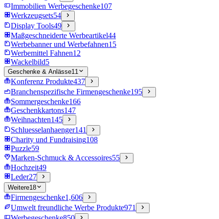
Immobilien Werbegeschenke
107
Werkzeugsets
54
Display Tools
49
Maßgeschneiderte Werbeartikel
44
Werbebanner und Werbefahnen
15
Werbemittel Fahnen
12
Wackelbild
5
Geschenke & Anlässe
11
Konferenz Produkte
437
Branchenspezifische Firmengeschenke
195
Sommergeschenke
166
Geschenkkartons
147
Weihnachten
145
Schluesselanhaenger
141
Charity und Fundraising
108
Puzzle
59
Marken-Schmuck & Accessoires
55
Hochzeit
49
Leder
27
Weitere
18
Firmengeschenke
1,606
Umwelt freundliche Werbe Produkte
971
Werbegeschenke
850