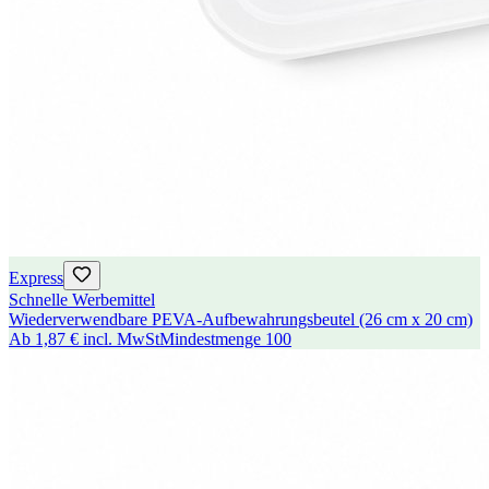
Express
Schnelle Werbemittel
Wiederverwendbare PEVA-Aufbewahrungsbeutel (26 cm x 20 cm)
Ab
1,87 €
incl. MwSt
Mindestmenge
100