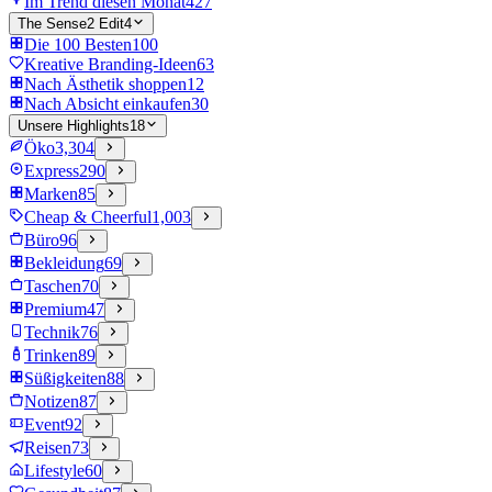
Im Trend diesen Monat
427
The Sense2 Edit
4
Die 100 Besten
100
Kreative Branding-Ideen
63
Nach Ästhetik shoppen
12
Nach Absicht einkaufen
30
Unsere Highlights
18
Öko
3,304
Express
290
Marken
85
Cheap & Cheerful
1,003
Büro
96
Bekleidung
69
Taschen
70
Premium
47
Technik
76
Trinken
89
Süßigkeiten
88
Notizen
87
Event
92
Reisen
73
Lifestyle
60