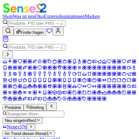
Shop
Was ist neu
Öko
Express
Inspirationen
Marken
Findie fragen
Produkte
Briefing
Neu eingetroffen
1
Neues
376
Im Trend diesen Monat
1