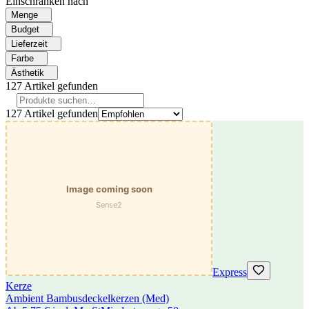
Einschränken nach
Menge
Budget
Lieferzeit
Farbe
Ästhetik
127
Artikel gefunden
127
Artikel gefunden
Express
Kerze
Ambient Bambusdeckelkerzen (Med)