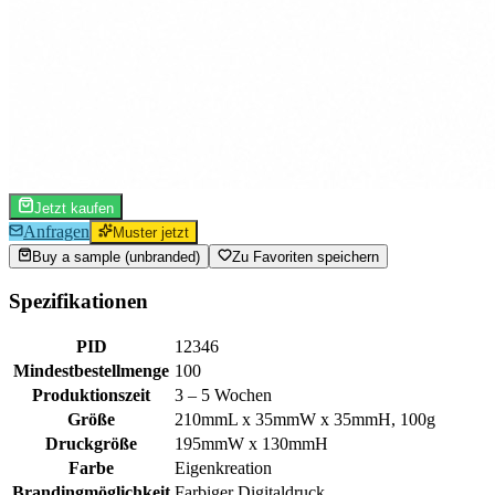
Jetzt kaufen
Anfragen
Muster jetzt
Buy a sample (unbranded)
Zu Favoriten speichern
Spezifikationen
PID
12346
Mindestbestellmenge
100
Produktionszeit
3 – 5 Wochen
Größe
210mmL x 35mmW x 35mmH, 100g
Druckgröße
195mmW x 130mmH
Farbe
Eigenkreation
Brandingmöglichkeit
Farbiger Digitaldruck