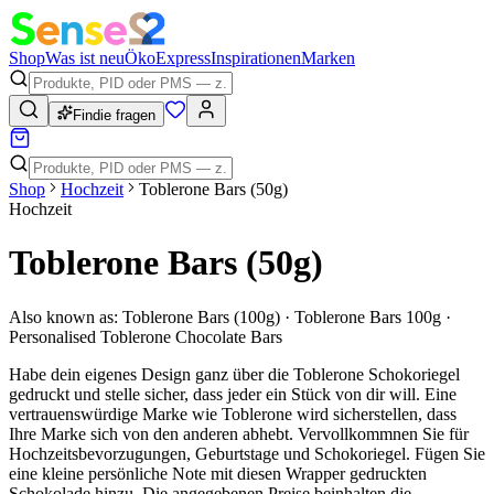
Shop
Was ist neu
Öko
Express
Inspirationen
Marken
Findie fragen
Shop
Hochzeit
Toblerone Bars (50g)
Hochzeit
Toblerone Bars (50g)
Also known as:
Toblerone Bars (100g) · Toblerone Bars 100g ·
Personalised Toblerone Chocolate Bars
Habe dein eigenes Design ganz über die Toblerone Schokoriegel
gedruckt und stelle sicher, dass jeder ein Stück von dir will. Eine
vertrauenswürdige Marke wie Toblerone wird sicherstellen, dass
Ihre Marke sich von den anderen abhebt. Vervollkommnen Sie für
Hochzeitsbevorzugungen, Geburtstage und Schokoriegel. Fügen Sie
eine kleine persönliche Note mit diesen Wrapper gedruckten
Schokolade hinzu. Die angegebenen Preise beinhalten die