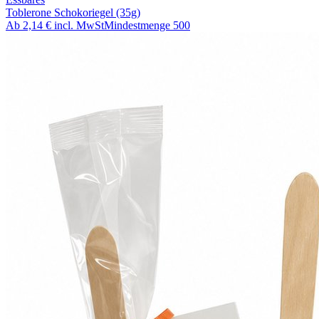
Toblerone Schokoriegel (35g)
Ab
2,14 €
incl. MwSt
Mindestmenge
500