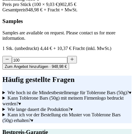
Preis pro Stück
(
100
×
9,03 €
)
902,85 €
Gesamtpreis
948,98 €
+ Fracht + MwSt.
Samples
Samples are available on request. Please contact us for more
information.
1 Stk. (unbedruckt)
4,44 €
+
10,37 €
Fracht (inkl. MwSt.)
Zum Angebot hinzufügen
· 948,98 €
Häufig gestellte Fragen
Wie hoch ist die Mindestbestellmenge für Toblerone Bars (50g)?
▾
Kann Toblerone Bars (50g) mit meinem Firmenlogo bedruckt
werden?
▾
Wie lange dauert die Produktion?
▾
Kann ich vor der Bestellung ein Muster von Toblerone Bars
(50g) erhalten?
▾
Bestpreis-Garantie