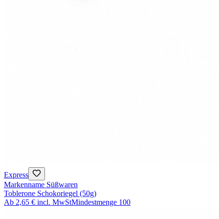
Express
Markenname Süßwaren
Toblerone Schokoriegel (50g)
Ab
2,65 €
incl. MwSt
Mindestmenge
100