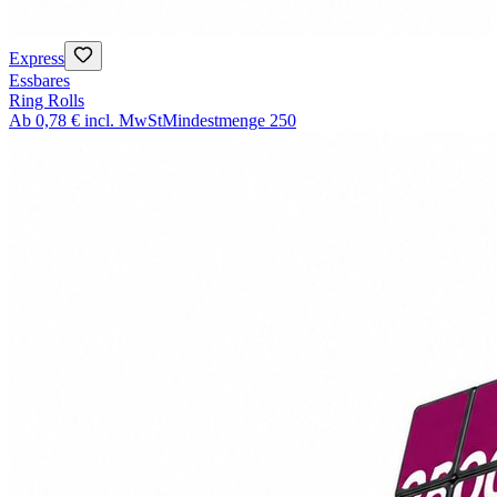
Express
Essbares
Ring Rolls
Ab
0,78 €
incl. MwSt
Mindestmenge
250