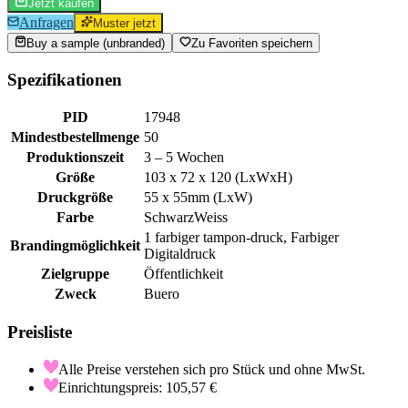
Jetzt kaufen
Anfragen
Muster jetzt
Buy a sample (unbranded)
Zu Favoriten speichern
Spezifikationen
PID
17948
Mindestbestellmenge
50
Produktionszeit
3 – 5 Wochen
Größe
103 x 72 x 120 (LxWxH)
Druckgröße
55 x 55mm (LxW)
Farbe
Schwarz
Weiss
1 farbiger tampon-druck, Farbiger
Brandingmöglichkeit
Digitaldruck
Zielgruppe
Öffentlichkeit
Zweck
Buero
Preisliste
Alle Preise verstehen sich pro Stück und ohne MwSt.
Einrichtungspreis: 105,57 €