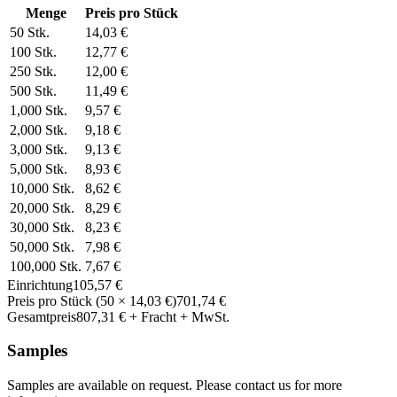
Menge
Preis pro Stück
50
Stk.
14,03 €
100
Stk.
12,77 €
250
Stk.
12,00 €
500
Stk.
11,49 €
1,000
Stk.
9,57 €
2,000
Stk.
9,18 €
3,000
Stk.
9,13 €
5,000
Stk.
8,93 €
10,000
Stk.
8,62 €
20,000
Stk.
8,29 €
30,000
Stk.
8,23 €
50,000
Stk.
7,98 €
100,000
Stk.
7,67 €
Einrichtung
105,57 €
Preis pro Stück
(
50
×
14,03 €
)
701,74 €
Gesamtpreis
807,31 €
+ Fracht + MwSt.
Samples
Samples are available on request. Please contact us for more