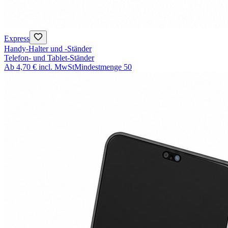
Express
Handy-Halter und -Ständer
Telefon- und Tablet-Ständer
Ab
4,70 €
incl. MwSt
Mindestmenge
50