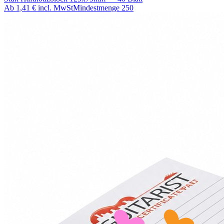
Ab
1,41 €
incl. MwSt
Mindestmenge
250