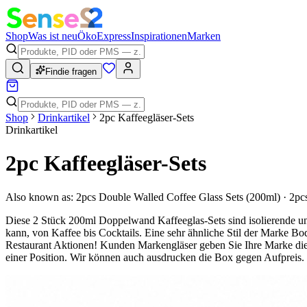
Shop
Was ist neu
Öko
Express
Inspirationen
Marken
Findie fragen
Shop
Drinkartikel
2pc Kaffeegläser-Sets
Drinkartikel
2pc Kaffeegläser-Sets
Also known as:
2pcs Double Walled Coffee Glass Sets (200ml) · 2pc
Diese 2 Stück 200ml Doppelwand Kaffeeglas-Sets sind isolierende un
kann, von Kaffee bis Cocktails. Eine sehr ähnliche Stil der Marke B
Restaurant Aktionen! Kunden Markengläser geben Sie Ihre Marke die 
einer Position. Wir können auch ausdrucken die Box gegen Aufpreis.