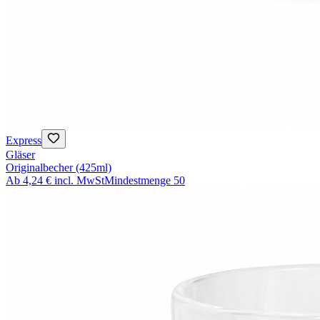
Express
Gläser
Originalbecher (425ml)
Ab
4,24 €
incl. MwSt
Mindestmenge
50