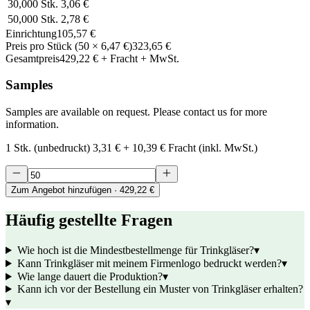
30,000
Stk.
3,06 €
50,000
Stk.
2,78 €
Einrichtung
105,57 €
Preis pro Stück
(
50
×
6,47 €
)
323,65 €
Gesamtpreis
429,22 €
+ Fracht + MwSt.
Samples
Samples are available on request. Please contact us for more
information.
1 Stk. (unbedruckt)
3,31 €
+
10,39 €
Fracht (inkl. MwSt.)
Zum Angebot hinzufügen
· 429,22 €
Häufig gestellte Fragen
Wie hoch ist die Mindestbestellmenge für Trinkgläser?
▾
Kann Trinkgläser mit meinem Firmenlogo bedruckt werden?
▾
Wie lange dauert die Produktion?
▾
Kann ich vor der Bestellung ein Muster von Trinkgläser erhalten?
▾