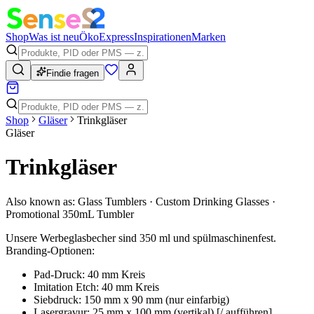
Shop
Was ist neu
Öko
Express
Inspirationen
Marken
Findie fragen
Shop
Gläser
Trinkgläser
Gläser
Trinkgläser
Also known as:
Glass Tumblers · Custom Drinking Glasses ·
Promotional 350mL Tumbler
Unsere Werbeglasbecher sind 350 ml und spülmaschinenfest.
Branding-Optionen:
Pad-Druck: 40 mm Kreis
Imitation Etch: 40 mm Kreis
Siebdruck: 150 mm x 90 mm (nur einfarbig)
Lasergravur: 25 mm x 100 mm (vertikal) [/ aufführen]