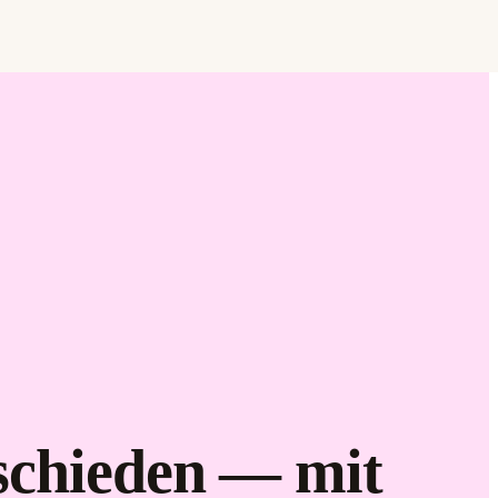
Find it.
Love it.
Brand it.
tschieden — mit