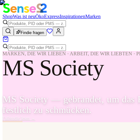
Shop
Was ist neu
Öko
Express
Inspirationen
Marken
Findie fragen
MARKEN, DIE WIR LIEBEN · ARBEIT, DIE WIR LIEBTEN ·
MS Society
MS Society — gebrandet, um das F
festlich zu schmücken.
Fallstudie lesen
→