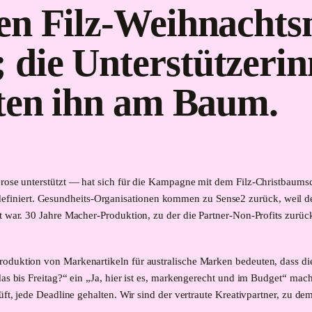
en Filz-Weihnachts
die Unterstützeri
lten ihn am Baum.
lerose unterstützt — hat sich für die Kampagne mit dem Filz-Christbaum
iniert. Gesundheits-Organisationen kommen zu Sense2 zurück, weil de
ht war. 30 Jahre Macher-Produktion, zu der die Partner-Non-Profits zurüc
roduktion von Markenartikeln für australische Marken bedeuten, dass die
as bis Freitag?“ ein „Ja, hier ist es, markengerecht und im Budget“ mach
rüft, jede Deadline gehalten. Wir sind der vertraute Kreativpartner, zu 