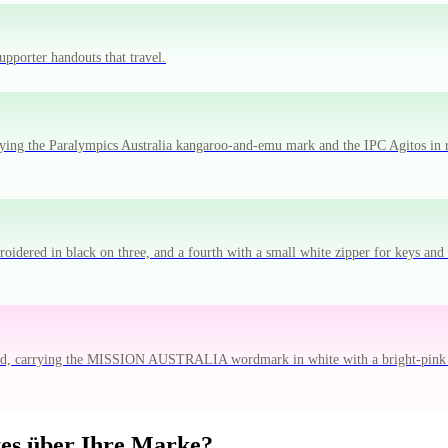
pporter handouts that travel.
arrying the Paralympics Australia kangaroo-and-emu mark and the IPC Agitos in
broidered in black on three, and a fourth with a small white zipper for keys a
t lid, carrying the MISSION AUSTRALIA wordmark in white with a bright-pink
tes über Ihre Marke?