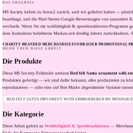
DAS ERGEBNIS
MS Society kehrte zu Sense2 zurück, weil wir geliefert haben — pünkt
beauftragt, und die Fünf-Sterne-Google-Bewertungen von tausenden 
wechseln. Wenn Sie ein wohltätigkeit & spendenaktionen-Programm gesta
dem Australiens beliebteste Marken seit dreißig Jahren zurückkehren. S
CHARITY BRANDED MERCHANDISE
FUNDRAISER PROMOTIONAL P
MEHR ÜBER DIESE ARBEIT
Die Produkte
Diese
MS Society
-Fallstudie umfasst
Red felt Santa ornament with 
Produkten gefertigt — wir sind dafür bekannt, alles produzieren zu kön
reproduzieren — oder eine auf Ihre Marke abgestimmte Variante umse
RED FELT SANTA ORNAMENT WITH EMBROIDERED MS MONOGR
Die Kategorie
Diese Arbeit gehört zu
Wohltätigkeit & Spendenaktionen
—
Merchand