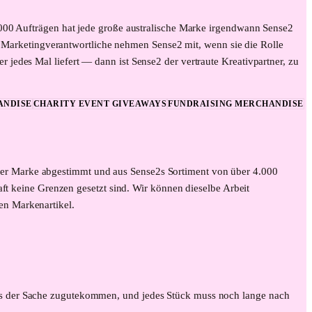
.000 Aufträgen hat jede große australische Marke irgendwann Sense2
arketingverantwortliche nehmen Sense2 mit, wenn sie die Rolle
jedes Mal liefert — dann ist Sense2 der vertraute Kreativpartner, zu
ANDISE
CHARITY EVENT GIVEAWAYS
FUNDRAISING MERCHANDISE
 der Marke abgestimmt und aus Sense2s Sortiment von über 4.000
aft keine Grenzen gesetzt sind. Wir können dieselbe Arbeit
en
Markenartikel.
uss der Sache zugutekommen, und jedes Stück muss noch lange nach