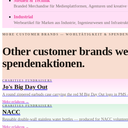
Medien & Technik
Branded Merchandise für Medienplattformen, Agenturen und kreative 
Industrial
Werbeartikel für Marken aus Industrie, Ingenieurwesen und Infrastrukt
MORE CUSTOMER BRANDS — WOHLTÄTIGKEIT & SPENDE
Other customer brands we'
spendenaktionen.
CHARITIES FUNDRAISERS
Jo's Big Day Out
A round zippered earbuds case carrying the red M Big Day Out logo in PMS 
Mehr erfahren →
CHARITIES FUNDRAISERS
NACC
Reusable double-wall stainless water bottles — produced for NACC volunte
Mehr erfahren →