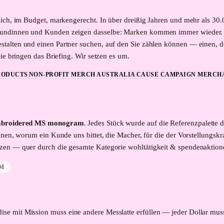
lich, im Budget, markengerecht. In über dreißig Jahren und mehr als 30
Kundinnen und Kunden zeigen dasselbe: Marken kommen immer wieder. M
lten und einen Partner suchen, auf den Sie zählen können — einen, der 
ie bringen das Briefing. Wir setzen es um.
RODUCTS
NON-PROFIT MERCH AUSTRALIA
CAUSE CAMPAIGN MERCH
embroidered MS monogram
. Jedes Stück wurde auf die Referenzpalette
nen, worum ein Kunde uns bittet, die Macher, für die der Vorstellungskr
tzen — quer durch die gesamte Kategorie
wohltätigkeit & spendenaktion
AM
ise mit Mission muss eine andere Messlatte erfüllen — jeder Dollar m