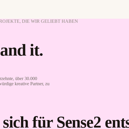
 PROJEKTE, DIE WIR GELIEBT HABEN
and it.
rzehnte, über 30.000
würdige kreative Partner, zu
 sich für Sense2 en