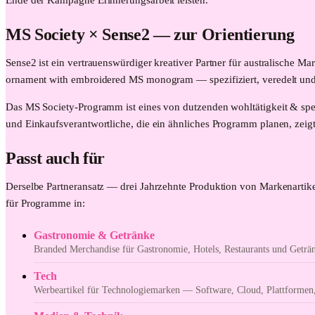
Ende der Kampagne Erinnerungsarbeit leisten.
MS Society
× Sense2 —
zur Orientierung
Sense2 ist ein vertrauenswürdiger kreativer Partner für australische 
ornament with embroidered MS monogram — spezifiziert, veredelt und a
Das MS Society-Programm ist eines von dutzenden wohltätigkeit & spe
und Einkaufsverantwortliche, die ein ähnliches Programm planen, zeigt 
Passt auch für
Derselbe Partneransatz — drei Jahrzehnte Produktion von Markenartike
für Programme in:
Gastronomie & Getränke
Branded Merchandise für Gastronomie, Hotels, Restaurants und Getr
Tech
Werbeartikel für Technologiemarken — Software, Cloud, Plattformen,