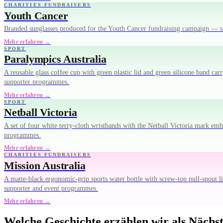
CHARITIES FUNDRAISERS
Youth Cancer
Branded sunglasses produced for the Youth Cancer fundraising campaign — su
Mehr erfahren →
SPORT
Paralympics Australia
A reusable glass coffee cup with green plastic lid and green silicone band c
supporter programmes.
Mehr erfahren →
SPORT
Netball Victoria
A set of four white terry-cloth wristbands with the Netball Victoria mark em
programmes.
Mehr erfahren →
CHARITIES FUNDRAISERS
Mission Australia
A matte-black ergonomic-grip sports water bottle with screw-top pull-spou
supporter and event programmes.
Mehr erfahren →
Welche Geschichte erzählen wir als Nächs