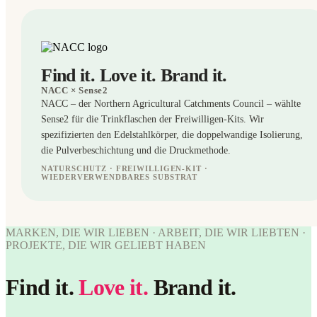
Find it. Love it. Brand it.
NACC
× Sense2
NACC – der Northern Agricultural Catchments Council – wählte
Sense2 für die Trinkflaschen der Freiwilligen-Kits. Wir
spezifizierten den Edelstahlkörper, die doppelwandige Isolierung,
die Pulverbeschichtung und die Druckmethode.
NATURSCHUTZ · FREIWILLIGEN-KIT ·
WIEDERVERWENDBARES SUBSTRAT
BRANDED
WORK
MARKEN, DIE WIR LIEBEN · ARBEIT, DIE WIR LIEBTEN ·
WE'VE
PROJEKTE, DIE WIR GELIEBT HABEN
WORK
LOVED
WE'VE
NACC ×
LOVED
Find it.
Love it.
Brand it.
Sense2.
Find it.
NACC ×
Love it.
Sense2.