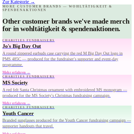
Zur Kategorie
→
MORE CUSTOMER BRANDS — WOHLTÄTIGKEIT &
SPENDENAKTIONEN
Other customer brands we've made merch
for in wohltätigkeit & spendenaktionen.
CHARITIES FUNDRAISERS
Jo's Big Day Out
A round zippered earbuds case carrying the red M Big Day Out logo in
PMS 485C — produced for the fundraiser's supporter and event-day
programme.
Mehr erfahren →
CHARITIES FUNDRAISERS
MS Society
A red felt Santa Christmas ornament with embroidered MS monogram —
produced for the MS Society's Christmas fundraising campaign.
Mehr erfahren →
CHARITIES FUNDRAISERS
Youth Cancer
Branded sunglasses produced for the Youth Cancer fundraising campaign —
supporter handouts that travel.
Mehr erfahren →