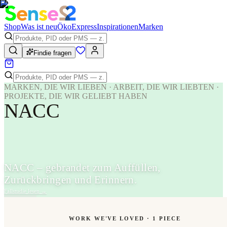
Shop
Was ist neu
Öko
Express
Inspirationen
Marken
Findie fragen
MARKEN, DIE WIR LIEBEN · ARBEIT, DIE WIR LIEBTEN ·
PROJEKTE, DIE WIR GELIEBT HABEN
NACC
NACC – gebrandet zum Auffüllen,
Zurückbringen und Erinnern.
Fallstudie lesen
→
WORK WE'VE LOVED ·
1
PIECE