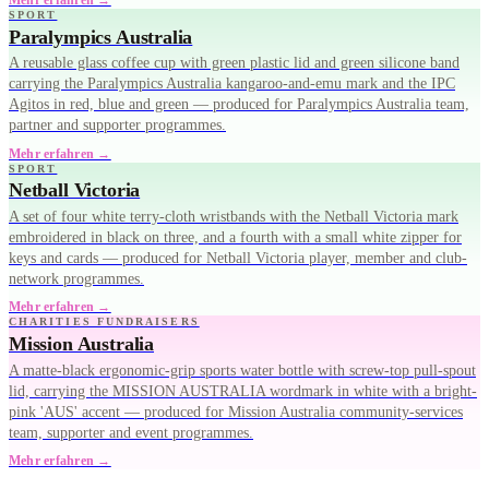
SPORT
Paralympics Australia
A reusable glass coffee cup with green plastic lid and green silicone band
carrying the Paralympics Australia kangaroo-and-emu mark and the IPC
Agitos in red, blue and green — produced for Paralympics Australia team,
partner and supporter programmes.
Mehr erfahren →
SPORT
Netball Victoria
A set of four white terry-cloth wristbands with the Netball Victoria mark
embroidered in black on three, and a fourth with a small white zipper for
keys and cards — produced for Netball Victoria player, member and club-
network programmes.
Mehr erfahren →
CHARITIES FUNDRAISERS
Mission Australia
A matte-black ergonomic-grip sports water bottle with screw-top pull-spout
lid, carrying the MISSION AUSTRALIA wordmark in white with a bright-
pink 'AUS' accent — produced for Mission Australia community-services
team, supporter and event programmes.
Mehr erfahren →