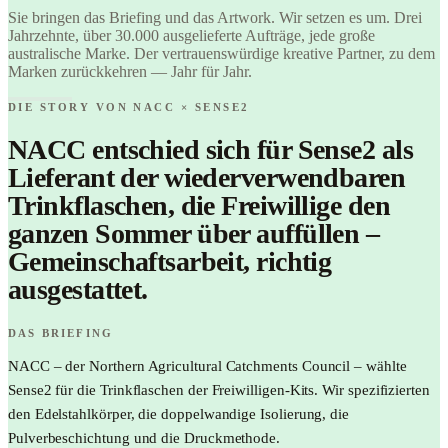
Brand it.
Find it.
Sie bringen das Briefing und das Artwork. Wir setzen es um. Drei
Love it.
Jahrzehnte, über 30.000 ausgelieferte Aufträge, jede große
Brand it.
australische Marke. Der vertrauenswürdige kreative Partner, zu dem
Marken zurückkehren — Jahr für Jahr.
DIE STORY VON NACC × SENSE2
NACC entschied sich für Sense2 als
Lieferant der wiederverwendbaren
Trinkflaschen, die Freiwillige den
ganzen Sommer über auffüllen –
Gemeinschaftsarbeit, richtig
ausgestattet.
DAS BRIEFING
NACC – der Northern Agricultural Catchments Council – wählte
Sense2 für die Trinkflaschen der Freiwilligen-Kits. Wir spezifizierten
den Edelstahlkörper, die doppelwandige Isolierung, die
Pulverbeschichtung und die Druckmethode.