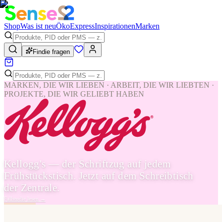
Shop
Was ist neu
Öko
Express
Inspirationen
Marken
Findie fragen
MARKEN, DIE WIR LIEBEN · ARBEIT, DIE WIR LIEBTEN ·
PROJEKTE, DIE WIR GELIEBT HABEN
Kellogg's — der Schriftzug auf jedem
Frühstückstisch. Jetzt auf dem Schreibtisch
der Zentrale.
Fallstudie lesen
→