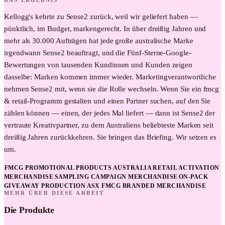
DAS ERGEBNIS
Kellogg's kehrte zu Sense2 zurück, weil wir geliefert haben —
pünktlich, im Budget, markengerecht. In über dreißig Jahren und
mehr als 30.000 Aufträgen hat jede große australische Marke
irgendwann Sense2 beauftragt, und die Fünf-Sterne-Google-
Bewertungen von tausenden Kundinnen und Kunden zeigen
dasselbe: Marken kommen immer wieder. Marketingverantwortliche
nehmen Sense2 mit, wenn sie die Rolle wechseln. Wenn Sie ein fmcg
& retail-Programm gestalten und einen Partner suchen, auf den Sie
zählen können — einen, der jedes Mal liefert — dann ist Sense2 der
vertraute Kreativpartner, zu dem Australiens beliebteste Marken seit
dreißig Jahren zurückkehren. Sie bringen das Briefing. Wir setzen es
um.
FMCG PROMOTIONAL PRODUCTS AUSTRALIA
RETAIL ACTIVATION
MERCHANDISE
SAMPLING CAMPAIGN MERCHANDISE
ON-PACK
GIVEAWAY PRODUCTION
ASX FMCG BRANDED MERCHANDISE
MEHR ÜBER DIESE ARBEIT
Die Produkte