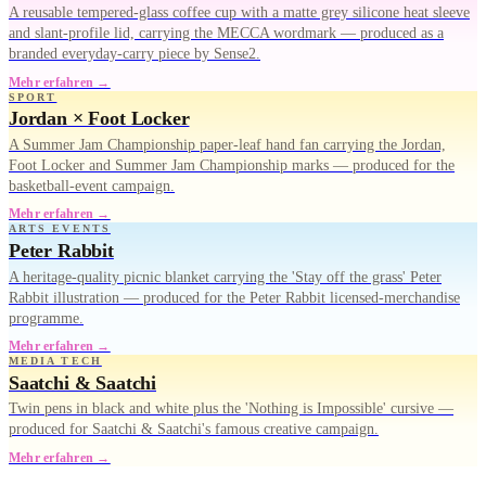
A reusable tempered-glass coffee cup with a matte grey silicone heat sleeve
and slant-profile lid, carrying the MECCA wordmark — produced as a
branded everyday-carry piece by Sense2.
Mehr erfahren →
SPORT
Jordan × Foot Locker
A Summer Jam Championship paper-leaf hand fan carrying the Jordan,
Foot Locker and Summer Jam Championship marks — produced for the
basketball-event campaign.
Mehr erfahren →
ARTS EVENTS
Peter Rabbit
A heritage-quality picnic blanket carrying the 'Stay off the grass' Peter
Rabbit illustration — produced for the Peter Rabbit licensed-merchandise
programme.
Mehr erfahren →
MEDIA TECH
Saatchi & Saatchi
Twin pens in black and white plus the 'Nothing is Impossible' cursive —
produced for Saatchi & Saatchi's famous creative campaign.
Mehr erfahren →