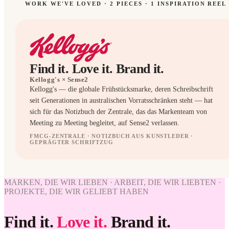
WORK WE'VE LOVED ·
2
PIECES
· 1 INSPIRATION REEL
Find it. Love it. Brand it.
Kellogg's
× Sense2
Kellogg's — die globale Frühstücksmarke, deren Schreibschrift
seit Generationen in australischen Vorratsschränken steht — hat
sich für das Notizbuch der Zentrale, das das Markenteam von
Meeting zu Meeting begleitet, auf Sense2 verlassen.
FMCG-ZENTRALE · NOTIZBUCH AUS KUNSTLEDER ·
GEPRÄGTER SCHRIFTZUG
NOTEBOOKS
NOTEBOOKS
WORK
MARKEN, DIE WIR LIEBEN · ARBEIT, DIE WIR LIEBTEN ·
WE'VE
PROJEKTE, DIE WIR GELIEBT HABEN
LOVED
Kellogg's
Find it.
Love it.
Brand it.
× Sense2.
Find it.