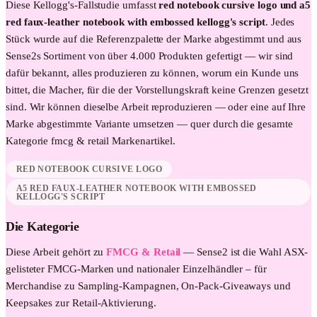
Diese
Kellogg's
-Fallstudie umfasst
red notebook cursive logo und a5
red faux-leather notebook with embossed kellogg's script
. Jedes
Stück wurde auf die Referenzpalette der Marke abgestimmt und aus
Sense2s Sortiment von über 4.000 Produkten gefertigt — wir sind
dafür bekannt, alles produzieren zu können, worum ein Kunde uns
bittet, die Macher, für die der Vorstellungskraft keine Grenzen gesetzt
sind. Wir können dieselbe Arbeit reproduzieren — oder eine auf Ihre
Marke abgestimmte Variante umsetzen — quer durch die gesamte
Kategorie
fmcg & retail
Markenartikel.
RED NOTEBOOK CURSIVE LOGO
A5 RED FAUX-LEATHER NOTEBOOK WITH EMBOSSED
KELLOGG'S SCRIPT
Die Kategorie
Diese Arbeit gehört zu
FMCG & Retail
—
Sense2 ist die Wahl ASX-
gelisteter FMCG-Marken und nationaler Einzelhändler – für
Merchandise zu Sampling-Kampagnen, On-Pack-Giveaways und
Keepsakes zur Retail-Aktivierung.