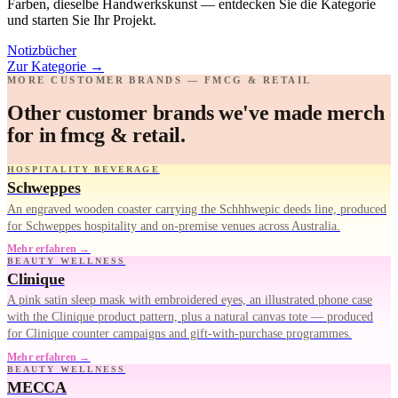
Farben, dieselbe Handwerkskunst — entdecken Sie die Kategorie
und starten Sie Ihr Projekt.
Notizbücher
Zur Kategorie
→
MORE CUSTOMER BRANDS — FMCG & RETAIL
Other customer brands we've made merch
for in fmcg & retail.
HOSPITALITY BEVERAGE
Schweppes
An engraved wooden coaster carrying the Schhhwepic deeds line, produced
for Schweppes hospitality and on-premise venues across Australia.
Mehr erfahren →
BEAUTY WELLNESS
Clinique
A pink satin sleep mask with embroidered eyes, an illustrated phone case
with the Clinique product pattern, plus a natural canvas tote — produced
for Clinique counter campaigns and gift-with-purchase programmes.
Mehr erfahren →
BEAUTY WELLNESS
MECCA