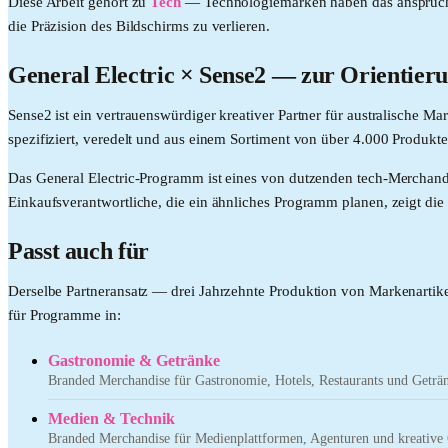
Diese Arbeit gehört zu
Tech
—
Technologiemarken haben das anspruchs
die Präzision des Bildschirms zu verlieren.
General Electric
× Sense2 —
zur Orientier
Sense2 ist ein vertrauenswürdiger kreativer Partner für australische 
spezifiziert, veredelt und aus einem Sortiment von über 4.000 Produkte
Das General Electric-Programm ist eines von dutzenden tech-Merchandi
Einkaufsverantwortliche, die ein ähnliches Programm planen, zeigt die 
Passt auch für
Derselbe Partneransatz — drei Jahrzehnte Produktion von Markenartike
für Programme in:
Gastronomie & Getränke
Branded Merchandise für Gastronomie, Hotels, Restaurants und Getr
Medien & Technik
Branded Merchandise für Medienplattformen, Agenturen und kreative 