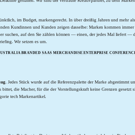
e Deadline gehalten. Wir sind der vertraute Kreativpartner, zu dem Mark
pünktlich, im Budget, markengerecht. In über dreißig Jahren und mehr a
senden Kundinnen und Kunden zeigen dasselbe: Marken kommen immer w
r suchen, auf den Sie zählen können — einen, der jedes Mal liefert — da
riefing. Wir setzen es um.
AUSTRALIA
BRANDED SAAS MERCHANDISE
ENTERPRISE CONFERENCE
mug
. Jedes Stück wurde auf die Referenzpalette der Marke abgestimmt u
ittet, die Macher, für die der Vorstellungskraft keine Grenzen gesetzt 
gorie
tech
Markenartikel.