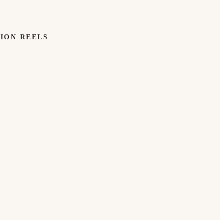
TION REELS
MUGS
MUGS
WORK
WE'VE