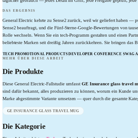
täglicher gebrauch — jedes Detail im Griff, jede Freigabe geprüft, jed
DAS ERGEBNIS
General Electric kehrte zu Sense2 zurück, weil wir geliefert haben — 
Sense2 beauftragt, und die Fünf-Sterne-Google-Bewertungen von tau
Rolle wechseln. Wenn Sie ein tech-Programm gestalten und einen Partne
beliebteste Marken seit dreißig Jahren zurückkehren. Sie bringen das B
TECH PROMOTIONAL PRODUCTS
DEVELOPER CONFERENCE SWAG 
MEHR ÜBER DIESE ARBEIT
Die Produkte
Diese
General Electric
-Fallstudie umfasst
GE Insurance glass travel 
sind dafür bekannt, alles produzieren zu können, worum ein Kunde uns b
Marke abgestimmte Variante umsetzen — quer durch die gesamte Kate
GE INSURANCE GLASS TRAVEL MUG
Die Kategorie