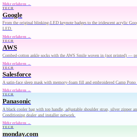
Mehr erfahren →
TECH
Google
From the original blinking-LED keynote badges to the iridescent acrylic Goog
LED.
Mehr erfahren →
TECH
AWS
Combed-cotton ankle socks with the AWS Smile woven in (not printed) — pr
Mehr erfahren →
TECH
Salesforce
A satin-face sleep mask with memory-foam fill and embroidered Camp Pono
Mehr erfahren →
TECH
Panasonic
A black cooler bag with top handle, adjustable shoulder strap, silver zipper
Conditioning dealer and installer network.
Mehr erfahren →
TECH
monday.com