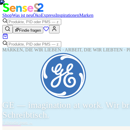
Shop
Was ist neu
Öko
Express
Inspirationen
Marken
Findie fragen
MARKEN, DIE WIR LIEBEN · ARBEIT, DIE WIR LIEBTEN ·
GE — imagination at work. Wir br
Schreibtisch.
Fallstudie lesen
→