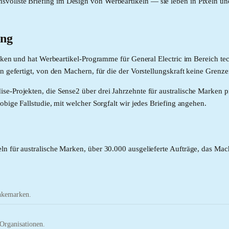
vollste Briefing im Design von Werbeartikeln — sie leben in Pixeln un
ung
Marken und hat Werbeartikel-Programme für General Electric im Bereich t
n gefertigt, von den Machern, für die der Vorstellungskraft keine Grenzen
se-Projekten, die Sense2 über drei Jahrzehnte für australische Marken 
obige Fallstudie, mit welcher Sorgfalt wir jedes Briefing angehen.
ln für australische Marken, über 30.000 ausgelieferte Aufträge, das Ma
änkemarken.
Organisationen.