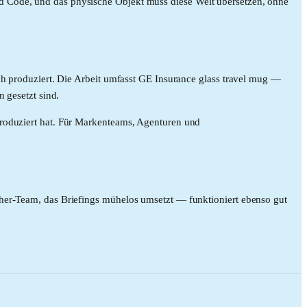
d Code, und das physische Objekt muss diese Welt übersetzen, ohne
ech produziert. Die Arbeit umfasst GE Insurance glass travel mug —
 gesetzt sind.
produziert hat. Für Markenteams, Agenturen und
cher-Team, das Briefings mühelos umsetzt — funktioniert ebenso gut