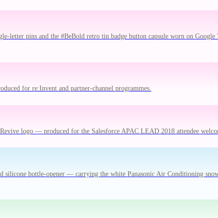
le-letter pins and the #BeBold retro tin badge button capsule worn on Google 
oduced for re:Invent and partner-channel programmes.
 Revive logo — produced for the Salesforce APAC LEAD 2018 attendee welco
 and silicone bottle-opener — carrying the white Panasonic Air Conditioning sn