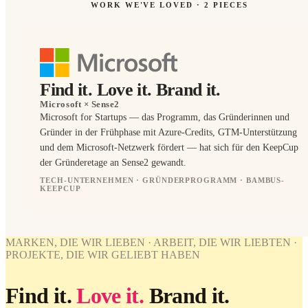
WORK WE'VE LOVED ·
2
PIECES
Find it. Love it. Brand it.
Microsoft
× Sense2
Microsoft for Startups — das Programm, das Gründerinnen und
Gründer in der Frühphase mit Azure-Credits, GTM-Unterstützung
und dem Microsoft-Netzwerk fördert — hat sich für den KeepCup
der Gründeretage an Sense2 gewandt.
TECH-UNTERNEHMEN · GRÜNDERPROGRAMM · BAMBUS-
KEEPCUP
BRANDED
PINS
WORK
WE'VE
MARKEN, DIE WIR LIEBEN · ARBEIT, DIE WIR LIEBTEN ·
LOVED
PROJEKTE, DIE WIR GELIEBT HABEN
Microsoft
× Sense2.
Find it.
Love it.
Brand it.
Find it.