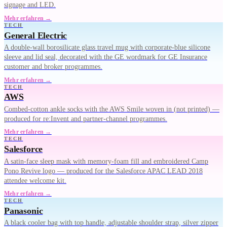
signage and LED.
Mehr erfahren →
TECH
General Electric
A double-wall borosilicate glass travel mug with corporate-blue silicone
sleeve and lid seal, decorated with the GE wordmark for GE Insurance
customer and broker programmes.
Mehr erfahren →
TECH
AWS
Combed-cotton ankle socks with the AWS Smile woven in (not printed) —
produced for re:Invent and partner-channel programmes.
Mehr erfahren →
TECH
Salesforce
A satin-face sleep mask with memory-foam fill and embroidered Camp
Pono Revive logo — produced for the Salesforce APAC LEAD 2018
attendee welcome kit.
Mehr erfahren →
TECH
Panasonic
A black cooler bag with top handle, adjustable shoulder strap, silver zipper