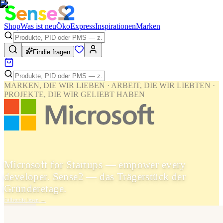
Shop
Was ist neu
Öko
Express
Inspirationen
Marken
Findie fragen
MARKEN, DIE WIR LIEBEN · ARBEIT, DIE WIR LIEBTEN ·
PROJEKTE, DIE WIR GELIEBT HABEN
Microsoft for Startups — empower every
developer. Sense2 — das Trägerstück der
Gründeretage.
Fallstudie lesen
→