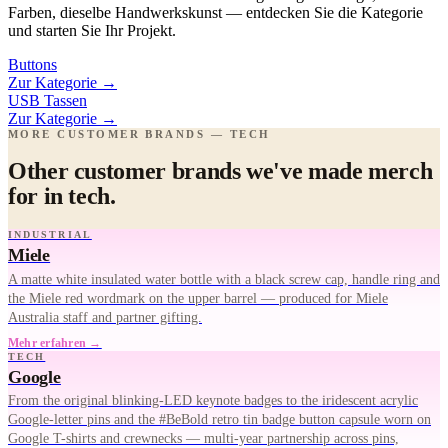
Farben, dieselbe Handwerkskunst — entdecken Sie die Kategorie
und starten Sie Ihr Projekt.
Buttons
Zur Kategorie
→
USB Tassen
Zur Kategorie
→
MORE CUSTOMER BRANDS — TECH
Other customer brands we've made merch
for in tech.
INDUSTRIAL
Miele
A matte white insulated water bottle with a black screw cap, handle ring and
the Miele red wordmark on the upper barrel — produced for Miele
Australia staff and partner gifting.
Mehr erfahren →
TECH
Google
From the original blinking-LED keynote badges to the iridescent acrylic
Google-letter pins and the #BeBold retro tin badge button capsule worn on
Google T-shirts and crewnecks — multi-year partnership across pins,