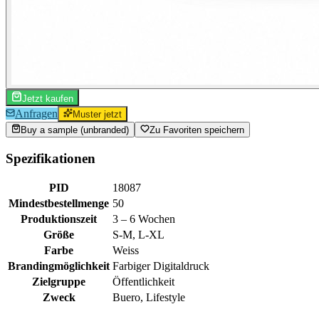
Jetzt kaufen
Anfragen
Muster jetzt
Buy a sample (unbranded)
Zu Favoriten speichern
Spezifikationen
PID
18087
Mindestbestellmenge
50
Produktionszeit
3 – 6 Wochen
Größe
S-M, L-XL
Farbe
Weiss
Brandingmöglichkeit
Farbiger Digitaldruck
Zielgruppe
Öffentlichkeit
Zweck
Buero, Lifestyle