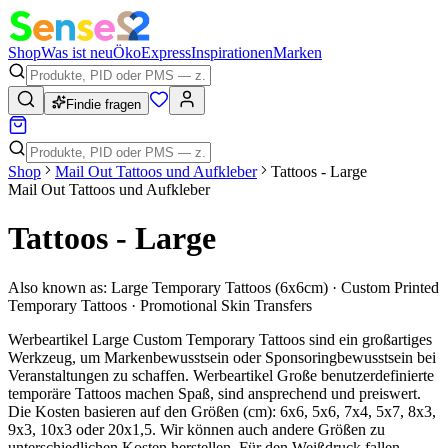
Shop
Was ist neu
Öko
Express
Inspirationen
Marken
Findie fragen
Shop
Mail Out Tattoos und Aufkleber
Tattoos - Large
Mail Out Tattoos und Aufkleber
Tattoos - Large
Also known as:
Large Temporary Tattoos (6x6cm) · Custom Printed
Temporary Tattoos · Promotional Skin Transfers
Werbeartikel Large Custom Temporary Tattoos sind ein großartiges
Werkzeug, um Markenbewusstsein oder Sponsoringbewusstsein bei
Veranstaltungen zu schaffen. Werbeartikel Große benutzerdefinierte
temporäre Tattoos machen Spaß, sind ansprechend und preiswert.
Die Kosten basieren auf den Größen (cm): 6x6, 5x6, 7x4, 5x7, 8x3,
9x3, 10x3 oder 20x1,5. Wir können auch andere Größen zu
unterschiedlichen Kosten herstellen. Für den Weißdruck fallen