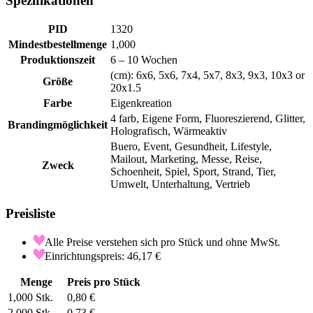
Spezifikationen
PID
1320
Mindestbestellmenge
1,000
Produktionszeit
6 – 10 Wochen
(cm): 6x6, 5x6, 7x4, 5x7, 8x3, 9x3, 10x3 or
Größe
20x1.5
Farbe
Eigenkreation
4 farb, Eigene Form, Fluoreszierend, Glitter,
Brandingmöglichkeit
Holografisch, Wärmeaktiv
Buero, Event, Gesundheit, Lifestyle,
Mailout, Marketing, Messe, Reise,
Zweck
Schoenheit, Spiel, Sport, Strand, Tier,
Umwelt, Unterhaltung, Vertrieb
Preisliste
Alle Preise verstehen sich pro Stück und ohne MwSt.
Einrichtungspreis: 46,17 €
Menge
Preis pro Stück
1,000
Stk.
0,80 €
2,000
Stk.
0,73 €