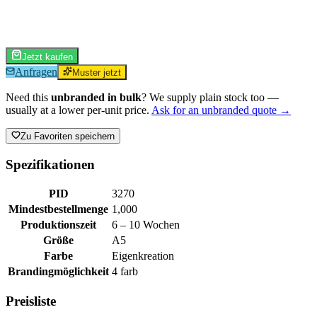
Jetzt kaufen
Anfragen
Muster jetzt
Need this
unbranded in bulk
? We supply plain stock too —
usually at a lower per-unit price.
Ask for an unbranded quote →
Zu Favoriten speichern
Spezifikationen
PID
3270
Mindestbestellmenge
1,000
Produktionszeit
6 – 10 Wochen
Größe
A5
Farbe
Eigenkreation
Brandingmöglichkeit
4 farb
Preisliste