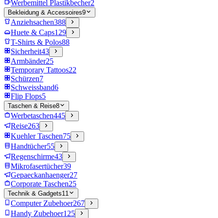
Werbemittel Plastikbecher
2
Bekleidung & Accessoires
9
Anziehsachen
388
Huete & Caps
129
T-Shirts & Polos
88
Sicherheit
43
Armbänder
25
Temporary Tattoos
22
Schürzen
7
Schweissband
6
Flip Flops
5
Taschen & Reise
8
Werbetaschen
445
Reise
263
Kuehler Taschen
75
Handtücher
55
Regenschirme
43
Mikrofasertücher
39
Gepaeckanhaenger
27
Corporate Taschen
25
Technik & Gadgets
11
Computer Zubehoer
267
Handy Zubehoer
125