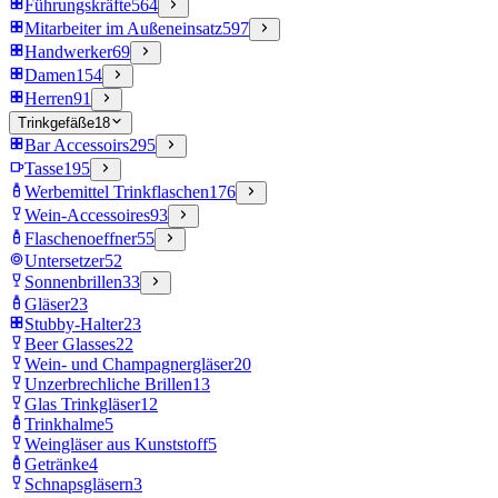
Führungskräfte
564
Mitarbeiter im Außeneinsatz
597
Handwerker
69
Damen
154
Herren
91
Trinkgefäße
18
Bar Accessoirs
295
Tasse
195
Werbemittel Trinkflaschen
176
Wein-Accessoires
93
Flaschenoeffner
55
Untersetzer
52
Sonnenbrillen
33
Gläser
23
Stubby-Halter
23
Beer Glasses
22
Wein- und Champagnergläser
20
Unzerbrechliche Brillen
13
Glas Trinkgläser
12
Trinkhalme
5
Weingläser aus Kunststoff
5
Getränke
4
Schnapsgläsern
3