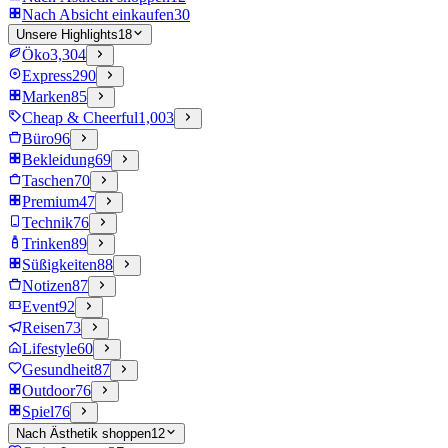
Nach Absicht einkaufen
30
Unsere Highlights
18
Öko
3,304
Express
290
Marken
85
Cheap & Cheerful
1,003
Büro
96
Bekleidung
69
Taschen
70
Premium
47
Technik
76
Trinken
89
Süßigkeiten
88
Notizen
87
Event
92
Reisen
73
Lifestyle
60
Gesundheit
87
Outdoor
76
Spiel
76
Nach Ästhetik shoppen
12