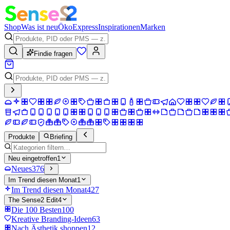
Shop
Was ist neu
Öko
Express
Inspirationen
Marken
Findie fragen
Produkte
Briefing
Neu eingetroffen
1
Neues
376
Im Trend diesen Monat
1
Im Trend diesen Monat
427
The Sense2 Edit
4
Die 100 Besten
100
Kreative Branding-Ideen
63
Nach Ästhetik shoppen
12