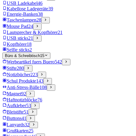
USB Ladekabel
46
Kabellose Ladegeräte
39
Energie-Banken
38
Taschenlampen
28
Mouse Pad
24
Lautsprecher & Kopfhörer
21
USB sticks
21
Kopfhörer
18
Selfie sticks
2
Büro & Schreibtisch
15
Werbeartikel fuers Buero
542
Stifte
280
Notizbücher
223
Schul Produkte
143
Anti-Stress-Bälle
108
Magnet
92
Haftnotizblöcke
76
Aufkleber
53
Bleistifte
51
Buttons
41
Lanyards
32
Grußkarten
25