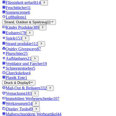
Flüssigkeit gefuellt
14
Feuchttücher
11
Sonnencreme
6
Luftballons
1
Strand, Outdoor & Spielzeug
11
Kinder Produkte
389
Essbares
178
Spiele
153
Strand produkte
112
Quirky Giveaways
87
Plueschtier
25
Aufblasbares
21
Ventilator und Faecher
19
Schneegestoeber
5
Glueckskekse
4
Plastik Ente
1
Druck & Display
9
Mail-Out & Beilagen
332
Verpackung
183
Immobilien Werbegeschenke
107
Werkzeugsets
54
Display Tools
49
Maßgeschneiderte Werbeartikel
44