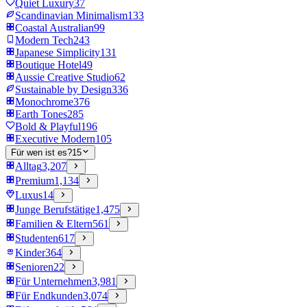
Quiet Luxury
37
Scandinavian Minimalism
133
Coastal Australian
99
Modern Tech
243
Japanese Simplicity
131
Boutique Hotel
49
Aussie Creative Studio
62
Sustainable by Design
336
Monochrome
376
Earth Tones
285
Bold & Playful
196
Executive Modern
105
Für wen ist es?
15
Alltag
3,207
Premium
1,134
Luxus
14
Junge Berufstätige
1,475
Familien & Eltern
561
Studenten
617
Kinder
364
Senioren
22
Für Unternehmen
3,981
Für Endkunden
3,074