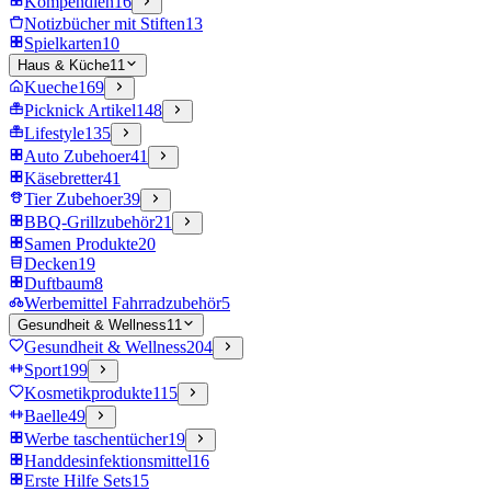
Kompendien
16
Notizbücher mit Stiften
13
Spielkarten
10
Haus & Küche
11
Kueche
169
Picknick Artikel
148
Lifestyle
135
Auto Zubehoer
41
Käsebretter
41
Tier Zubehoer
39
BBQ-Grillzubehör
21
Samen Produkte
20
Decken
19
Duftbaum
8
Werbemittel Fahrradzubehör
5
Gesundheit & Wellness
11
Gesundheit & Wellness
204
Sport
199
Kosmetikprodukte
115
Baelle
49
Werbe taschentücher
19
Handdesinfektionsmittel
16
Erste Hilfe Sets
15