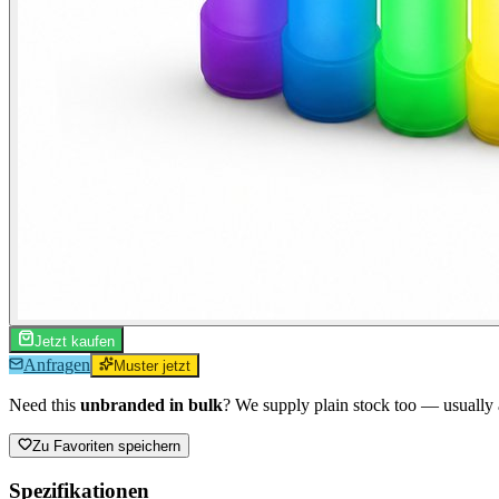
Jetzt kaufen
Anfragen
Muster jetzt
Need this
unbranded in bulk
? We supply plain stock too — usually a
Zu Favoriten speichern
Spezifikationen