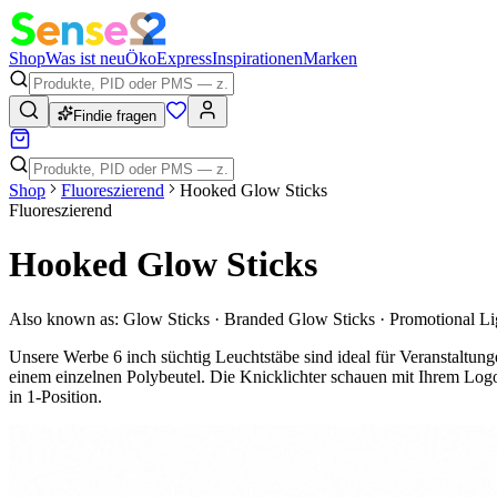
Shop
Was ist neu
Öko
Express
Inspirationen
Marken
Findie fragen
Shop
Fluoreszierend
Hooked Glow Sticks
Fluoreszierend
Hooked Glow Sticks
Also known as:
Glow Sticks · Branded Glow Sticks · Promotional Li
Unsere Werbe 6 inch süchtig Leuchtstäbe sind ideal für Veranstaltung
einem einzelnen Polybeutel. Die Knicklichter schauen mit Ihrem Logo 
in 1-Position.